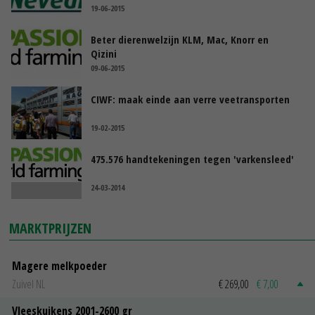
19-06-2015
Beter dierenwelzijn KLM, Mac, Knorr en
Qizini
09-06-2015
CIWF: maak einde aan verre veetransporten
19-02-2015
475.576 handtekeningen tegen 'varkensleed'
24-03-2014
MARKTPRIJZEN
Magere melkpoeder
Zuivel NL
€ 269,00
€ 7,00
Vleeskuikens 2001-2600 gr