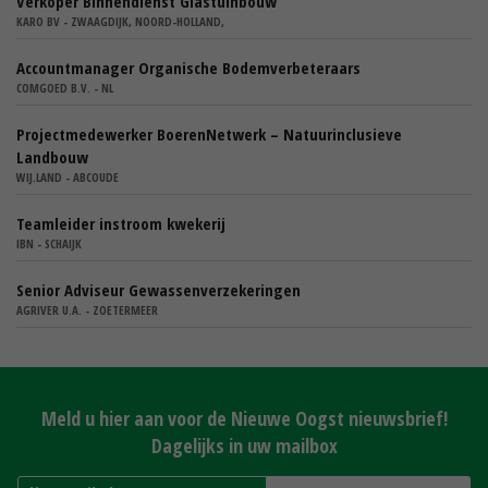
Verkoper Binnendienst Glastuinbouw
KARO BV - ZWAAGDIJK, NOORD-HOLLAND,
Accountmanager Organische Bodemverbeteraars
COMGOED B.V. - NL
Projectmedewerker BoerenNetwerk – Natuurinclusieve
Landbouw
WIJ.LAND - ABCOUDE
Teamleider instroom kwekerij
IBN - SCHAIJK
Senior Adviseur Gewassenverzekeringen
AGRIVER U.A. - ZOETERMEER
Meld u hier aan voor de Nieuwe Oogst nieuwsbrief!
Dagelijks in uw mailbox