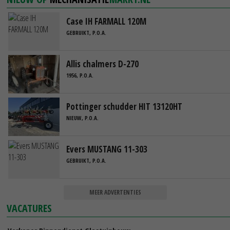
Case IH FARMALL 120M
GEBRUIKT, P.O.A.
Allis chalmers D-270
1956, P.O.A.
Pottinger schudder HIT 13120HT
NIEUW, P.O.A.
Evers MUSTANG 11-303
GEBRUIKT, P.O.A.
MEER ADVERTENTIES
VACATURES