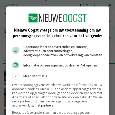
Barneveld
€ 1,09
~
€ 1,11
Gerst
Groningen
€ 197,00
€ 2,00
Nieuwe Oogst vraagt om uw toestemming om uw
Volle melkpoeder
persoonsgegevens te gebruiken voor het volgende:
Zuivel NL
€ 345,00
€ 20,00
Gepersonaliseerde advertenties en content,
MEER MARKTPRIJZEN
advertentie- en contentmetingen,
doelgroepenonderzoek en ontwikkeling van diensten
LAATSTE NIEUWS
Informatie op een apparaat opslaan en/of openen
Gemiddelde Europese melkprijs daalt licht in
juni
Meer informatie
GISTEREN, 17:04
Uw persoonsgegevens worden verwerkt en informatie van uw
apparaat (cookies, unieke ID's en andere apparaatgegevens)
Frans onderzoekcentrum bestrijkt hele
kan worden opgeslagen door, geopend door en gedeeld met
varkensvleesketen
4 partners of specifiek door deze site worden gebruikt. Wij en
onze partners kunnen precieze geolocatiegegevens
GISTEREN, 15:29
gebruiken.
Lijst met partners.
Bepaalde leveranciers kunnen uw persoonsgegevens
Emmeloord noteert eerste zaaiuien op