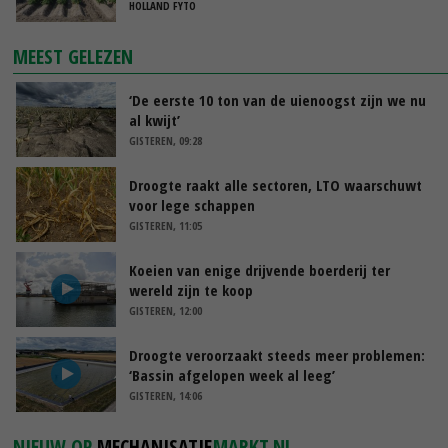
HOLLAND FYTO
MEEST GELEZEN
‘De eerste 10 ton van de uienoogst zijn we nu
al kwijt’
GISTEREN, 09:28
Droogte raakt alle sectoren, LTO waarschuwt
voor lege schappen
GISTEREN, 11:05
Koeien van enige drijvende boerderij ter
wereld zijn te koop
GISTEREN, 12:00
Droogte veroorzaakt steeds meer problemen:
‘Bassin afgelopen week al leeg’
GISTEREN, 14:06
NIEUW OP
MECHANISATIE
MARKT.NL