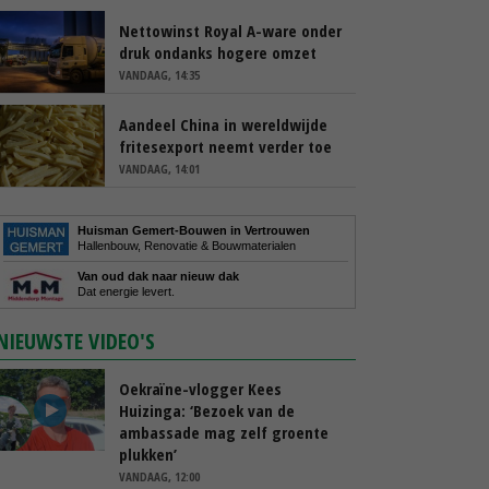
Nettowinst Royal A-ware onder
druk ondanks hogere omzet
VANDAAG, 14:35
Aandeel China in wereldwijde
fritesexport neemt verder toe
VANDAAG, 14:01
Huisman Gemert-Bouwen in Vertrouwen
Hallenbouw, Renovatie & Bouwmaterialen
Van oud dak naar nieuw dak
Dat energie levert.
NIEUWSTE VIDEO'S
Oekraïne-vlogger Kees
Huizinga: ‘Bezoek van de
ambassade mag zelf groente
plukken’
VANDAAG, 12:00