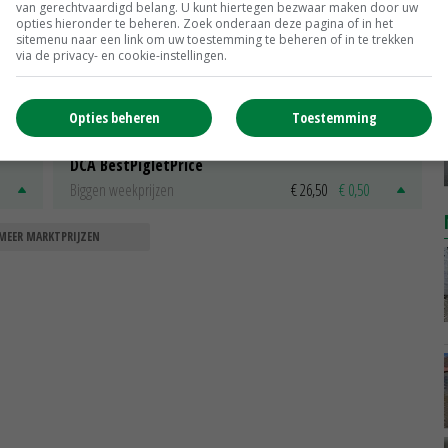
van gerechtvaardigd belang. U kunt hiertegen bezwaar maken door uw
opties hieronder te beheren. Zoek onderaan deze pagina of in het
Fritesgeschikt NL Du Be
sitemenu naar een link om uw toestemming te beheren of in te trekken
via de privacy- en cookie-instellingen.
PotatoNL
€ 15,00
~
€ 23,00
Uien Middenmeer Geel 30-60% grof
Opties beheren
Toestemming
Noteringen
€ 0,00
~
€ 0,00
DCA BestPigletPrice
Biggen weekprijzen
€ 26,50
€ 0,50
MEER MARKTPRIJZEN