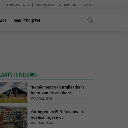
P
KENNISPARTNERS
ABONNEMENT
NIEUWSBRIEF
E-PAPER
AST
MARKTPRIJZEN
LAATSTE NIEUWS
‘Rendement van Krullvarkens
komt van de overkant’
VANDAAG, 15:30
Oorlogen en El Niño stuwen
voedselprijzen op
VANDAAG, 15:04