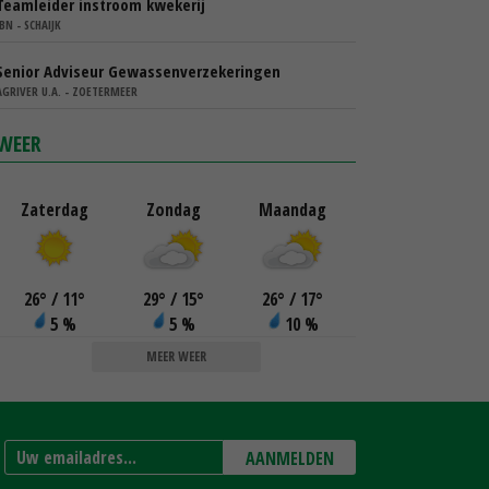
Teamleider instroom kwekerij
IBN - SCHAIJK
Senior Adviseur Gewassenverzekeringen
AGRIVER U.A. - ZOETERMEER
WEER
Zaterdag
Zondag
Maandag
26
°
/ 11
°
29
°
/ 15
°
26
°
/ 17
°
5 %
5 %
10 %
MEER WEER
AANMELDEN