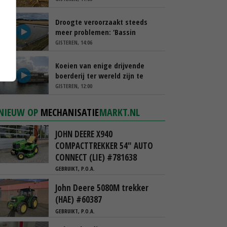
Droogte veroorzaakt steeds
meer problemen: ‘Bassin
afgelopen week al leeg’
GISTEREN, 14:06
Koeien van enige drijvende
boerderij ter wereld zijn te
koop
GISTEREN, 12:00
NIEUW OP
MECHANISATIE
MARKT.NL
JOHN DEERE X940
COMPACTTREKKER 54" AUTO
CONNECT (LIE) #781638
GEBRUIKT, P.O.A.
John Deere 5080M trekker
(HAE) #60387
GEBRUIKT, P.O.A.