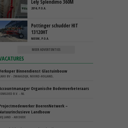
Lely Splendimo 360M
2014, P.O.A.
Pottinger schudder HIT
13120HT
NIEUW, P.O.A.
MEER ADVERTENTIES
VACATURES
Verkoper Binnendienst Glastuinbouw
KARO BV - ZWAAGDIJK, NOORD-HOLLAND,
Accountmanager Organische Bodemverbeteraars
COMGOED B.V. - NL
Projectmedewerker BoerenNetwerk –
Natuurinclusieve Landbouw
WIJ.LAND - ABCOUDE