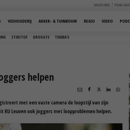
VACATURES
POAH-SHO
S
VEEHOUDERIJ
AKKER- & TUINBOUW
REGIO
VIDEO
PODC
ING
STIKSTOF
DROOGTE
THEMA'S
oggers helpen
istreert met een vaste camera de loopstijl van zijn
eit KU Leuven ook joggers met loopproblemen helpen.