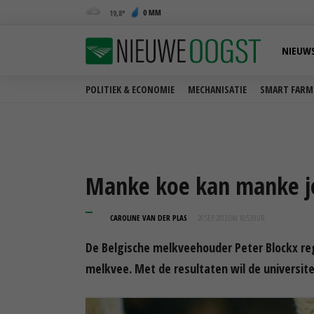
0 MM
19,8
NIEUW
POLITIEK & ECONOMIE
MECHANISATIE
SMART FARM
Manke koe kan manke j
CAROLINE VAN DER PLAS
20 SEP 2013 OM 10:53
UUR
De Belgische melkveehouder Peter Blockx reg
melkvee. Met de resultaten wil de universit