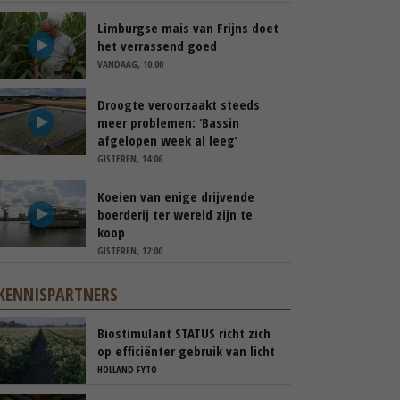
Limburgse mais van Frijns doet
het verrassend goed
VANDAAG, 10:00
Droogte veroorzaakt steeds
meer problemen: ‘Bassin
afgelopen week al leeg’
GISTEREN, 14:06
Koeien van enige drijvende
boerderij ter wereld zijn te
koop
GISTEREN, 12:00
KENNISPARTNERS
Biostimulant STATUS richt zich
op efficiënter gebruik van licht
en stikstof
HOLLAND FYTO