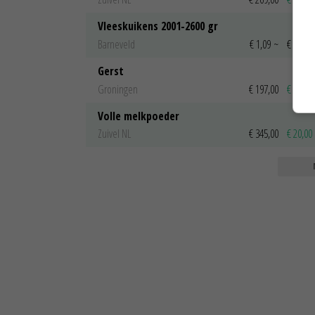
Vleeskuikens 2001-2600 gr
Barneveld
€ 1,09
~
€ 1,11
Gerst
Groningen
€ 197,00
€ 2,00
Volle melkpoeder
Zuivel NL
€ 345,00
€ 20,00