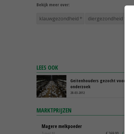
Bekijk meer over:
klauwgezondheid
diergezondheid
LEES OOK
Geitenhouders gezocht voor
onderzoek
28-03-2012
MARKTPRIJZEN
Magere melkpoeder
Zuivel NL
€ 269,00
€ 7,00