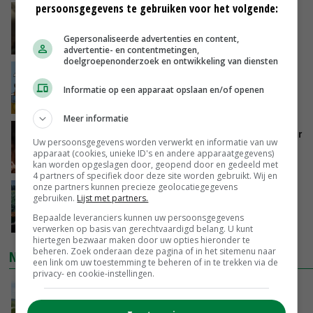
persoonsgegevens te gebruiken voor het volgende:
‘Samenwerking A-ware en Amalthea gaat
zorgen voor meer balans’
Gepersonaliseerde advertenties en content,
VANDAAG, 16:01
advertentie- en contentmetingen,
doelgroepenonderzoek en ontwikkeling van diensten
Internationale vraag naar geitenzuivel blijft
groot: Nederland in Europese top
Informatie op een apparaat opslaan en/of openen
VANDAAG, 15:33
Meer informatie
Vlaamse varkensstapel krimpt, pluimveesector
Uw persoonsgegevens worden verwerkt en informatie van uw
groeit door schaalvergroting
apparaat (cookies, unieke ID's en andere apparaatgegevens)
VANDAAG, 15:20
kan worden opgeslagen door, geopend door en gedeeld met
4 partners of specifiek door deze site worden gebruikt. Wij en
onze partners kunnen precieze geolocatiegegevens
‘Cijfer jezelf niet weg en doe vooral ook waar
gebruiken.
Lijst met partners.
je gelukkig van wordt’
Bepaalde leveranciers kunnen uw persoonsgegevens
VANDAAG, 13:31
verwerken op basis van gerechtvaardigd belang. U kunt
hiertegen bezwaar maken door uw opties hieronder te
beheren. Zoek onderaan deze pagina of in het sitemenu naar
NIEUWSTE VIDEO'S
een link om uw toestemming te beheren of in te trekken via de
privacy- en cookie-instellingen.
POAH!: John Deere 7730