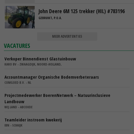
John Deere 6M 125 trekker (HIL) #783196
GEBRUIKT, P.O.A.
MEER ADVERTENTIES
VACATURES
Verkoper Binnendienst Glastuinbouw
KARO BV - ZWAAGDIJK, NOORD-HOLLAND,
Accountmanager Organische Bodemverbeteraars
COMGOED B.V. - NL
Projectmedewerker BoerenNetwerk – Natuurinclusieve
Landbouw
WIJ.LAND - ABCOUDE
Teamleider instroom kwekerij
IBN - SCHAIJK