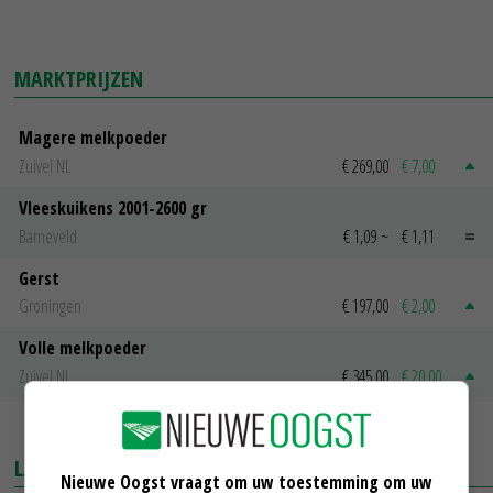
MARKTPRIJZEN
Magere melkpoeder
Zuivel NL
€ 269,00
€ 7,00
Vleeskuikens 2001-2600 gr
Barneveld
€ 1,09
~
€ 1,11
Gerst
Groningen
€ 197,00
€ 2,00
Volle melkpoeder
Zuivel NL
€ 345,00
€ 20,00
MEER MARKTPRIJZEN
LAATSTE NIEUWS
Nieuwe Oogst vraagt om uw toestemming om uw