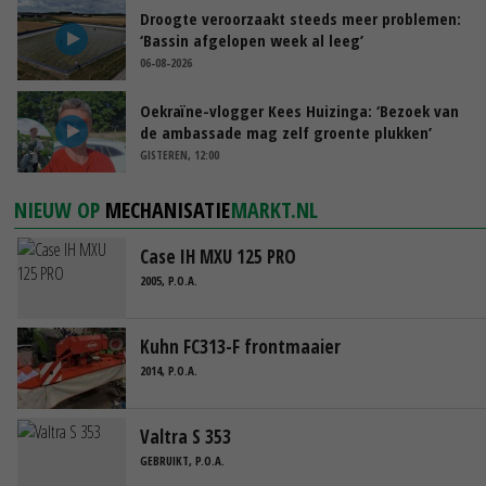
Droogte veroorzaakt steeds meer problemen:
‘Bassin afgelopen week al leeg’
06-08-2026
Oekraïne-vlogger Kees Huizinga: ‘Bezoek van
de ambassade mag zelf groente plukken’
GISTEREN, 12:00
NIEUW OP
MECHANISATIE
MARKT.NL
Case IH MXU 125 PRO
2005, P.O.A.
Kuhn FC313-F frontmaaier
2014, P.O.A.
Valtra S 353
GEBRUIKT, P.O.A.