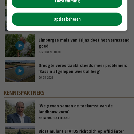
Toestemming
VANDAAG, 10:00
Oekraïne-vlogger Kees Huizinga: ‘Bezoek van
Opties beheren
de ambassade mag zelf groente plukken’
GISTEREN, 12:00
Limburgse mais van Frijns doet het verrassend
goed
GISTEREN, 10:00
Droogte veroorzaakt steeds meer problemen:
‘Bassin afgelopen week al leeg’
06-08-2026
KENNISPARTNERS
‘We geven samen de toekomst van de
landbouw vorm’
NETWERK PLATTELAND
Biostimulant STATUS richt zich op efficiënter