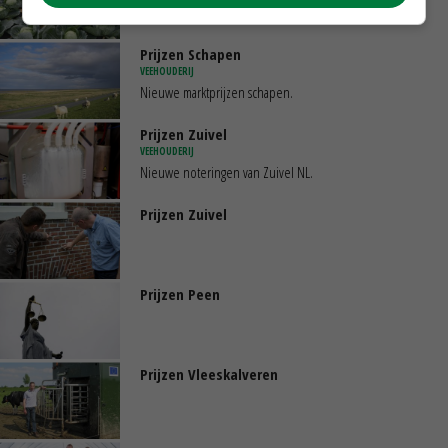
Nieuwe gegevens Tuindersbelang
Prijzen Schapen
VEEHOUDERIJ
Nieuwe marktprijzen schapen.
Prijzen Zuivel
VEEHOUDERIJ
Nieuwe noteringen van Zuivel NL.
Prijzen Zuivel
Prijzen Peen
Prijzen Vleeskalveren