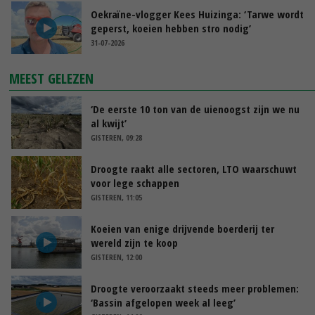
Oekraïne-vlogger Kees Huizinga: ‘Tarwe wordt
geperst, koeien hebben stro nodig’
31-07-2026
MEEST GELEZEN
‘De eerste 10 ton van de uienoogst zijn we nu
al kwijt’
GISTEREN, 09:28
Droogte raakt alle sectoren, LTO waarschuwt
voor lege schappen
GISTEREN, 11:05
Koeien van enige drijvende boerderij ter
wereld zijn te koop
GISTEREN, 12:00
Droogte veroorzaakt steeds meer problemen:
‘Bassin afgelopen week al leeg’