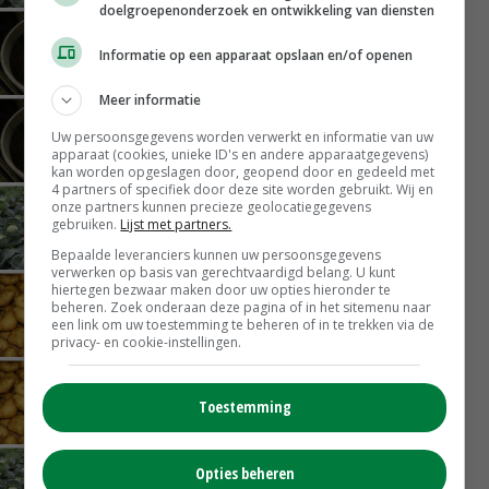
doelgroepenonderzoek en ontwikkeling van diensten
Prijzen Nuka's 26-7
MARKTCIJFERS
Informatie op een apparaat opslaan en/of openen
Nieuwe gegevens Purmerend
Meer informatie
Prijzen Nuka's 26-7
MARKTCIJFERS
Uw persoonsgegevens worden verwerkt en informatie van uw
Nieuwe gegevens Purmerend
apparaat (cookies, unieke ID's en andere apparaatgegevens)
kan worden opgeslagen door, geopend door en gedeeld met
4 partners of specifiek door deze site worden gebruikt. Wij en
Prijzen Kool 25-7
onze partners kunnen precieze geolocatiegegevens
MARKTCIJFERS
gebruiken.
Lijst met partners.
Nieuwe gegevens Tuindersbelang
Bepaalde leveranciers kunnen uw persoonsgegevens
verwerken op basis van gerechtvaardigd belang. U kunt
Prijzen Aardappelen 26-7
hiertegen bezwaar maken door uw opties hieronder te
MARKTCIJFERS
beheren. Zoek onderaan deze pagina of in het sitemenu naar
een link om uw toestemming te beheren of in te trekken via de
Nieuwe gegevens Frankfurt en PCA
privacy- en cookie-instellingen.
Prijzen Aardappelen 26-7
MARKTCIJFERS
Toestemming
Nieuwe gegevens Frankfurt en PCA
Prijzen Kool 25-7
Opties beheren
MARKTCIJFERS