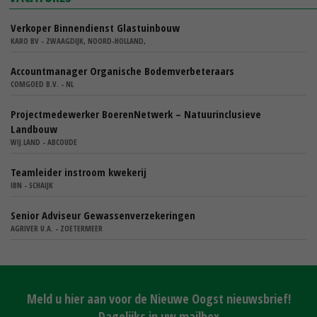
Verkoper Binnendienst Glastuinbouw
KARO BV - ZWAAGDIJK, NOORD-HOLLAND,
Accountmanager Organische Bodemverbeteraars
COMGOED B.V. - NL
Projectmedewerker BoerenNetwerk – Natuurinclusieve
Landbouw
WIJ.LAND - ABCOUDE
Teamleider instroom kwekerij
IBN - SCHAIJK
Senior Adviseur Gewassenverzekeringen
AGRIVER U.A. - ZOETERMEER
Meld u hier aan voor de Nieuwe Oogst nieuwsbrief!
Dagelijks in uw mailbox