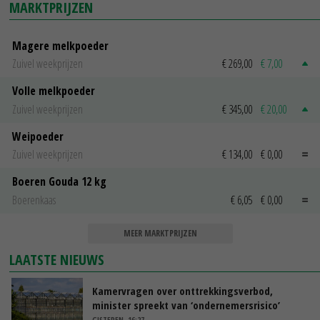
MARKTPRIJZEN
Magere melkpoeder
Zuivel weekprijzen
€ 269,00
€ 7,00
Volle melkpoeder
Zuivel weekprijzen
€ 345,00
€ 20,00
Weipoeder
Zuivel weekprijzen
€ 134,00
€ 0,00
Boeren Gouda 12 kg
Boerenkaas
€ 6,05
€ 0,00
MEER MARKTPRIJZEN
LAATSTE NIEUWS
Kamervragen over onttrekkingsverbod,
minister spreekt van ‘ondernemersrisico’
GISTEREN, 16:27