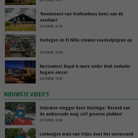
‘Rendement van Krullvarkens komt van de
overkant’
GISTEREN, 15:30
Oorlogen en El Niño stuwen voedselprijzen op
GISTEREN, 15:04
Nettowinst Royal A-ware onder druk ondanks
hogere omzet
GISTEREN, 14:35
NIEUWSTE VIDEO'S
Oekraïne-vlogger Kees Huizinga: ‘Bezoek van
de ambassade mag zelf groente plukken’
GISTEREN, 12:00
Limburgse mais van Frijns doet het verrassend