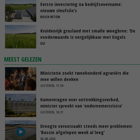
Eerste investering na bedrijfsovername:
nieuwe sleufsilo’s
BOSCH BETON
Kruidenrijk grasland met smalle weegbree: ‘De
voederwaarde is vergelijkbaar met Engels
raaigras’
DLF
MEEST GELEZEN
Ministerie zoekt tweehonderd agrariërs die
mee willen denken
GISTEREN, 11:34
Kamervragen over onttrekkingsverbod,
minister spreekt van ‘ondernemersrisico’
GISTEREN, 16:27
Droogte veroorzaakt steeds meer problemen:
‘Bassin afgelopen week al leeg’
06-08-2026