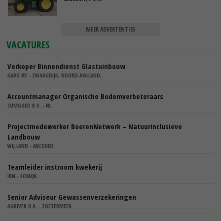
MEER ADVERTENTIES
VACATURES
Verkoper Binnendienst Glastuinbouw
KARO BV - ZWAAGDIJK, NOORD-HOLLAND,
Accountmanager Organische Bodemverbeteraars
COMGOED B.V. - NL
Projectmedewerker BoerenNetwerk – Natuurinclusieve
Landbouw
WIJ.LAND - ABCOUDE
Teamleider instroom kwekerij
IBN - SCHAIJK
Senior Adviseur Gewassenverzekeringen
AGRIVER U.A. - ZOETERMEER