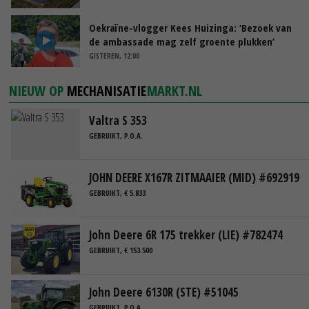
Oekraïne-vlogger Kees Huizinga: ‘Bezoek van
de ambassade mag zelf groente plukken’
GISTEREN, 12:00
NIEUW OP
MECHANISATIE
MARKT.NL
Valtra S 353
GEBRUIKT, P.O.A.
JOHN DEERE X167R ZITMAAIER (MID) #692919
GEBRUIKT, € 5.833
John Deere 6R 175 trekker (LIE) #782474
GEBRUIKT, € 153.500
John Deere 6130R (STE) #51045
GEBRUIKT, P.O.A.