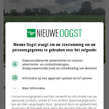
Nieuwe Oogst vraagt om uw toestemming om uw
persoonsgegevens te gebruiken voor het volgende:
Gepersonaliseerde advertenties en content,
advertentie- en contentmetingen,
De Clipper van maisteler Bert Wissels is 90 centimeter. © Bert
doelgroepenonderzoek en ontwikkeling van diensten
Wissels
Informatie op een apparaat opslaan en/of openen
Bekijk meer over:
Meer informatie
Uw persoonsgegevens worden verwerkt en informatie van uw
Maismeetnet
opbrengst mais
maisoogst
apparaat (cookies, unieke ID's en andere apparaatgegevens)
kan worden opgeslagen door, geopend door en gedeeld met
4 partners of specifiek door deze site worden gebruikt. Wij en