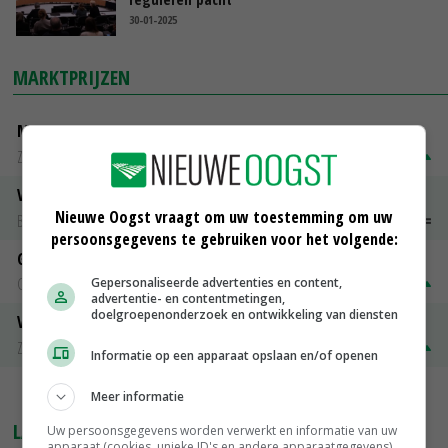
30-01-2025
MARKTPRIJZEN
Magere melkpoeder
Zuivel NL
€ 269,00
€ 7,00
Vleeskuikens 2001-2600 gr
Nieuwe Oogst vraagt om uw toestemming om uw
Barneveld
€ 1,09
~
€ 1,11
persoonsgegevens te gebruiken voor het volgende:
Gerst
Groningen
€ 197,00
€ 2,00
Gepersonaliseerde advertenties en content,
advertentie- en contentmetingen,
doelgroepenonderzoek en ontwikkeling van diensten
Volle melkpoeder
Zuivel NL
€ 345,00
€ 20,00
Informatie op een apparaat opslaan en/of openen
MEER MARKTPRIJZEN
Meer informatie
LAATSTE NIEUWS
Uw persoonsgegevens worden verwerkt en informatie van uw
apparaat (cookies, unieke ID's en andere apparaatgegevens)