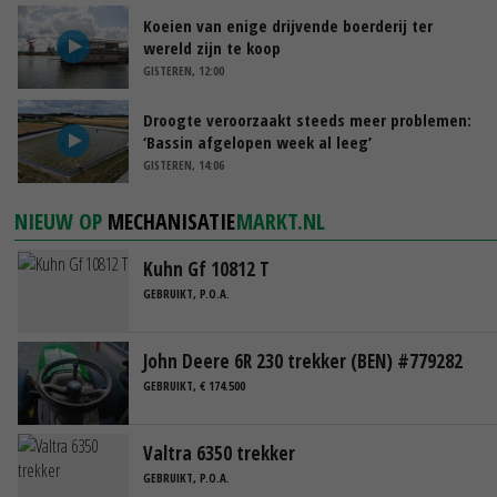
Koeien van enige drijvende boerderij ter
wereld zijn te koop
GISTEREN, 12:00
Droogte veroorzaakt steeds meer problemen:
‘Bassin afgelopen week al leeg’
GISTEREN, 14:06
NIEUW OP
MECHANISATIE
MARKT.NL
Kuhn Gf 10812 T
GEBRUIKT, P.O.A.
John Deere 6R 230 trekker (BEN) #779282
GEBRUIKT, € 174.500
Valtra 6350 trekker
GEBRUIKT, P.O.A.