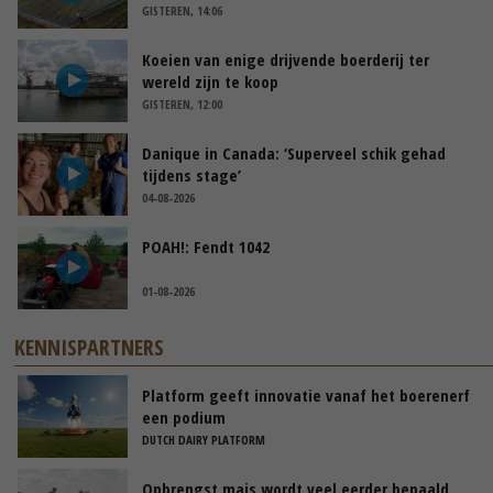
GISTEREN, 14:06
Koeien van enige drijvende boerderij ter
wereld zijn te koop
GISTEREN, 12:00
Danique in Canada: ‘Superveel schik gehad
tijdens stage’
04-08-2026
POAH!: Fendt 1042
01-08-2026
KENNISPARTNERS
Platform geeft innovatie vanaf het boerenerf
een podium
DUTCH DAIRY PLATFORM
Opbrengst mais wordt veel eerder bepaald