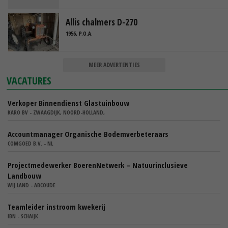
Allis chalmers D-270
1956, P.O.A.
MEER ADVERTENTIES
VACATURES
Verkoper Binnendienst Glastuinbouw
KARO BV - ZWAAGDIJK, NOORD-HOLLAND,
Accountmanager Organische Bodemverbeteraars
COMGOED B.V. - NL
Projectmedewerker BoerenNetwerk – Natuurinclusieve
Landbouw
WIJ.LAND - ABCOUDE
Teamleider instroom kwekerij
IBN - SCHAIJK