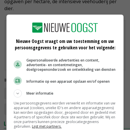
opgaven per hectare, de intensieve veehouderij per
dier.
Downloads
Nieuwe Oogst vraagt om uw toestemming om uw
Rapport WUR - Doelsturing in de landbouw
persoonsgegevens te gebruiken voor het volgende:
Samenvatting rapport WUR - Doelsturing in de Landbouw
Gepersonaliseerde advertenties en content,
advertentie- en contentmetingen,
doelgroepenonderzoek en ontwikkeling van diensten
Bekijk meer over:
Informatie op een apparaat opslaan en/of openen
doelsturing
stikstofaanpak
duurzaamheid
Meer informatie
Uw persoonsgegevens worden verwerkt en informatie van uw
apparaat (cookies, unieke ID's en andere apparaatgegevens)
landbouwpolitiek
kan worden opgeslagen door, geopend door en gedeeld met
4 partners of specifiek door deze site worden gebruikt. Wij en
onze partners kunnen precieze geolocatiegegevens
LEES OOK
gebruiken.
Lijst met partners.