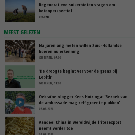
Regeneratieve suikerbieten vragen om
ketenperspectief
REGENL
MEEST GELEZEN
Na jarenlang meten willen Zuid-Hollandse
boeren nu erkenning
GISTEREN, 07:00
‘De droogte begint ver voor de grens bij
Lobith’
GISTEREN, 11:00
Oekraïne-vlogger Kees Huizinga: ‘Bezoek van
de ambassade mag zelf groente plukken’
07-08-2026
Aandeel China in wereldwijde fritesexport
neemt verder toe
07-08-2026