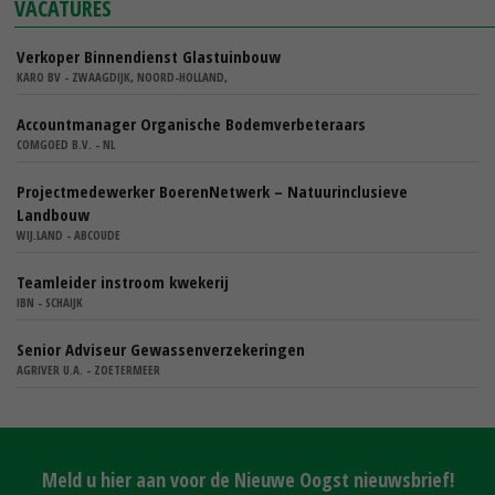
VACATURES
Verkoper Binnendienst Glastuinbouw
KARO BV - ZWAAGDIJK, NOORD-HOLLAND,
Accountmanager Organische Bodemverbeteraars
COMGOED B.V. - NL
Projectmedewerker BoerenNetwerk – Natuurinclusieve
Landbouw
WIJ.LAND - ABCOUDE
Teamleider instroom kwekerij
IBN - SCHAIJK
Senior Adviseur Gewassenverzekeringen
AGRIVER U.A. - ZOETERMEER
Meld u hier aan voor de Nieuwe Oogst nieuwsbrief!