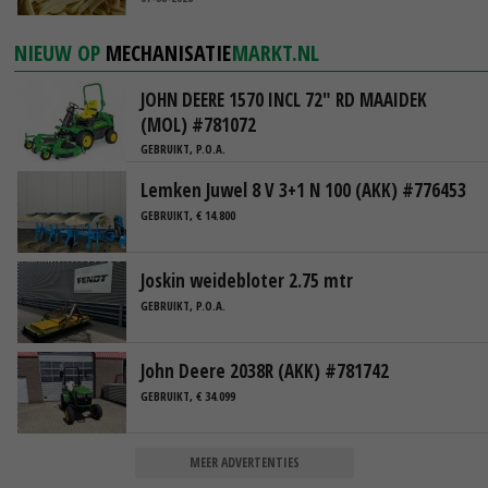
NIEUW OP
MECHANISATIE
MARKT.NL
JOHN DEERE 1570 INCL 72" RD MAAIDEK
(MOL) #781072
GEBRUIKT, P.O.A.
Lemken Juwel 8 V 3+1 N 100 (AKK) #776453
GEBRUIKT, € 14.800
Joskin weidebloter 2.75 mtr
GEBRUIKT, P.O.A.
John Deere 2038R (AKK) #781742
GEBRUIKT, € 34.099
MEER ADVERTENTIES