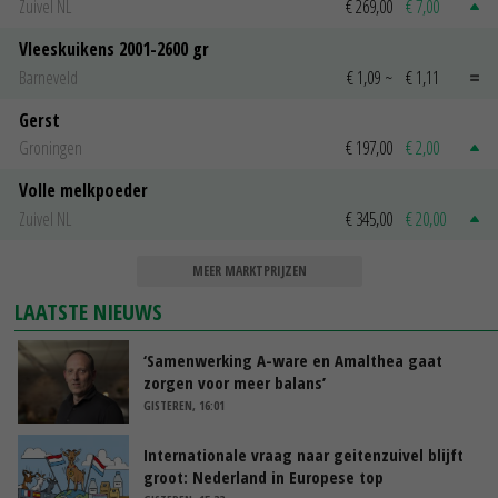
Zuivel NL
€ 269,00
€ 7,00
Vleeskuikens 2001-2600 gr
Barneveld
€ 1,09
~
€ 1,11
Gerst
Groningen
€ 197,00
€ 2,00
Volle melkpoeder
Zuivel NL
€ 345,00
€ 20,00
MEER MARKTPRIJZEN
LAATSTE NIEUWS
‘Samenwerking A-ware en Amalthea gaat
zorgen voor meer balans’
GISTEREN, 16:01
Internationale vraag naar geitenzuivel blijft
groot: Nederland in Europese top