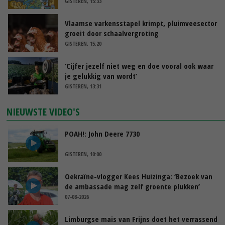
GISTEREN, 15:33
Vlaamse varkensstapel krimpt, pluimveesector
groeit door schaalvergroting
GISTEREN, 15:20
‘Cijfer jezelf niet weg en doe vooral ook waar
je gelukkig van wordt’
GISTEREN, 13:31
NIEUWSTE VIDEO'S
POAH!: John Deere 7730
GISTEREN, 10:00
Oekraïne-vlogger Kees Huizinga: ‘Bezoek van
de ambassade mag zelf groente plukken’
07-08-2026
Limburgse mais van Frijns doet het verrassend