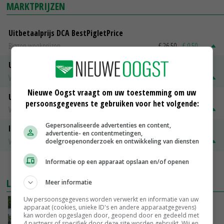
MARKTPRIJZEN
Uitbetaalprijs DCA BestPigletPrice
Biggen weekprijzen
€ 26,50
€ 0,50
Uitbetaalprijs Compaxo
Vleesvarkens
€ 1,32
€ 0,10
Nieuwe Oogst vraagt om uw toestemming om uw
Uitbetaalprijs Van Rooi Meat
persoonsgegevens te gebruiken voor het volgende:
Vleesvarkens
€ 1,25
€ 0,10
Gepersonaliseerde advertenties en content,
ISN prijs Frankrijk
advertentie- en contentmetingen,
Vleesvarkens
€ 1,78
€ 0,06
doelgroepenonderzoek en ontwikkeling van diensten
Informatie op een apparaat opslaan en/of openen
MEER MARKTPRIJZEN
LAATSTE NIEUWS
Meer informatie
Uw persoonsgegevens worden verwerkt en informatie van uw
Oekraïne-vlogger Kees Huizinga: ‘Bezoek van
apparaat (cookies, unieke ID's en andere apparaatgegevens)
de ambassade mag zelf groente plukken’
kan worden opgeslagen door, geopend door en gedeeld met
4 partners of specifiek door deze site worden gebruikt. Wij en