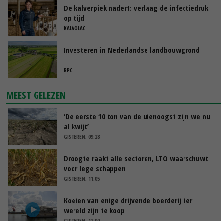
De kalverpiek nadert: verlaag de infectiedruk
op tijd
KALVOLAC
Investeren in Nederlandse landbouwgrond
RPC
MEEST GELEZEN
‘De eerste 10 ton van de uienoogst zijn we nu
al kwijt’
GISTEREN, 09:28
Droogte raakt alle sectoren, LTO waarschuwt
voor lege schappen
GISTEREN, 11:05
Koeien van enige drijvende boerderij ter
wereld zijn te koop
GISTEREN, 12:00