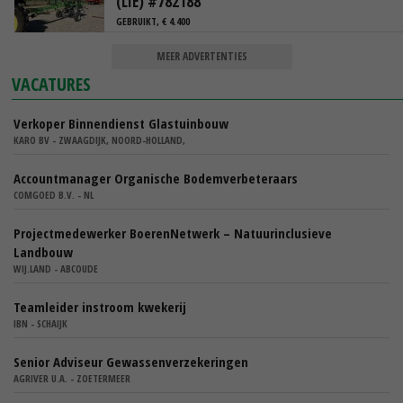
(LIE) #782188
GEBRUIKT, € 4.400
MEER ADVERTENTIES
VACATURES
Verkoper Binnendienst Glastuinbouw
KARO BV - ZWAAGDIJK, NOORD-HOLLAND,
Accountmanager Organische Bodemverbeteraars
COMGOED B.V. - NL
Projectmedewerker BoerenNetwerk – Natuurinclusieve
Landbouw
WIJ.LAND - ABCOUDE
Teamleider instroom kwekerij
IBN - SCHAIJK
Senior Adviseur Gewassenverzekeringen
AGRIVER U.A. - ZOETERMEER