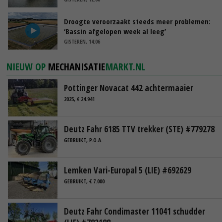
Droogte veroorzaakt steeds meer problemen:
‘Bassin afgelopen week al leeg’
GISTEREN, 14:06
NIEUW OP
MECHANISATIE
MARKT.NL
Pottinger Novacat 442 achtermaaier
2025, € 24.941
Deutz Fahr 6185 TTV trekker (STE) #779278
GEBRUIKT, P.O.A.
Lemken Vari-Europal 5 (LIE) #692629
GEBRUIKT, € 7.000
Deutz Fahr Condimaster 11041 schudder