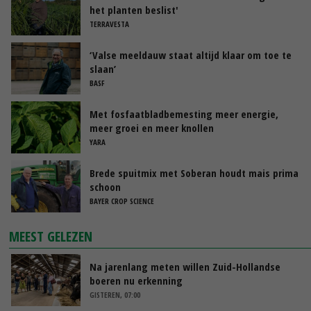
het planten beslist'
TERRAVESTA
‘Valse meeldauw staat altijd klaar om toe te
slaan’
BASF
Met fosfaatbladbemesting meer energie,
meer groei en meer knollen
YARA
Brede spuitmix met Soberan houdt mais prima
schoon
BAYER CROP SCIENCE
MEEST GELEZEN
Na jarenlang meten willen Zuid-Hollandse
boeren nu erkenning
GISTEREN, 07:00