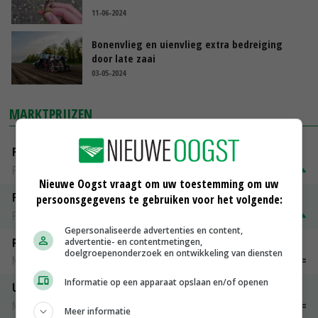
11-06-2024
Bonenvlieg en uienvlieg extra bedreiging
door late zaai
03-05-2024
MARKTPRIJZEN
Fontane
PotatoNL
€ 15,00
~
€ 23,00
Nieuwe Oogst vraagt om uw toestemming om uw
Fritesgeschikt NL Du Be
persoonsgegevens te gebruiken voor het volgende:
PotatoNL
€ 15,00
~
€ 23,00
Gepersonaliseerde advertenties en content,
Peen
advertentie- en contentmetingen,
doelgroepenonderzoek en ontwikkeling van diensten
Noteringen
€ 26,00
~
€ 33,00
Informatie op een apparaat opslaan en/of openen
Uien Middenmeer Geel 30-60% grof
Noteringen
€ 0,00
~
€ 0,00
Meer informatie