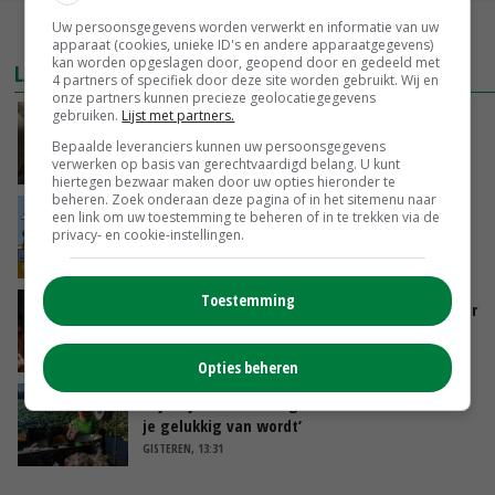
Uw persoonsgegevens worden verwerkt en informatie van uw
MEER MARKTPRIJZEN
apparaat (cookies, unieke ID's en andere apparaatgegevens)
kan worden opgeslagen door, geopend door en gedeeld met
LAATSTE NIEUWS
4 partners of specifiek door deze site worden gebruikt. Wij en
onze partners kunnen precieze geolocatiegegevens
gebruiken.
Lijst met partners.
‘Samenwerking A-ware en Amalthea gaat
zorgen voor meer balans’
Bepaalde leveranciers kunnen uw persoonsgegevens
verwerken op basis van gerechtvaardigd belang. U kunt
GISTEREN, 16:01
hiertegen bezwaar maken door uw opties hieronder te
beheren. Zoek onderaan deze pagina of in het sitemenu naar
Internationale vraag naar geitenzuivel blijft
een link om uw toestemming te beheren of in te trekken via de
privacy- en cookie-instellingen.
groot: Nederland in Europese top
GISTEREN, 15:33
Toestemming
Vlaamse varkensstapel krimpt, pluimveesector
groeit door schaalvergroting
GISTEREN, 15:20
Opties beheren
‘Cijfer jezelf niet weg en doe vooral ook waar
je gelukkig van wordt’
GISTEREN, 13:31