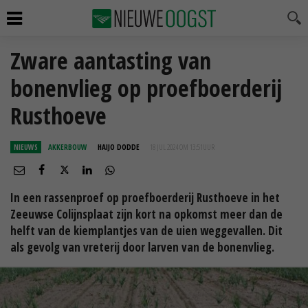
Zware aantasting van
bonenvlieg op proefboerderij
Rusthoeve
NIEUWS
AKKERBOUW
HAIJO DODDE
18 JUL 2024 OM 13:51
UUR
In een rassenproef op proefboerderij Rusthoeve in het
Zeeuwse Colijnsplaat zijn kort na opkomst meer dan de
helft van de kiemplantjes van de uien weggevallen. Dit
als gevolg van vreterij door larven van de bonenvlieg.