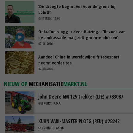
‘De droogte begint ver voor de grens bij
Lobith’
GISTEREN, 11:00
Oekraïne-vlogger Kees Huizinga: ‘Bezoek van
de ambassade mag zelf groente plukken’
07-08-2026
Aandeel China in wereldwijde fritesexport
neemt verder toe
07-08-2026
NIEUW OP
MECHANISATIE
MARKT.NL
John Deere 6M 125 trekker (LIE) #783087
GEBRUIKT, P.O.A.
KUHN VARI-MASTER PLOEG (REU) #28242
GEBRUIKT, € 42.500