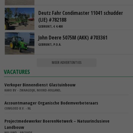
Deutz Fahr Condimaster 11041 schudder
(LIE) #782188
GEBRUIKT, € 4.400
John Deere 5075M (AKK) #703361
GEBRUIKT, P.O.A.
MEER ADVERTENTIES
VACATURES
Verkoper Binnendienst Glastuinbouw
KARO BV - ZWAAGDIJK, NOORD-HOLLAND,
Accountmanager Organische Bodemverbeteraars
COMGOED B.V. - NL
Projectmedewerker BoerenNetwerk – Natuurinclusieve
Landbouw
WIJ.LAND - ABCOUDE