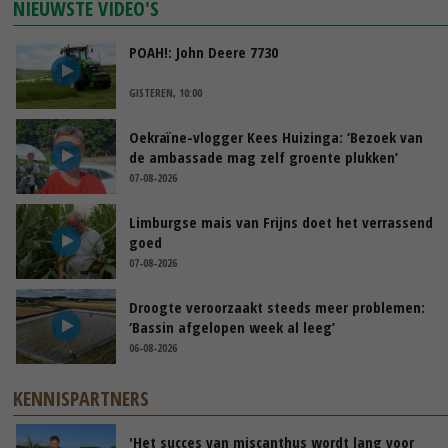
NIEUWSTE VIDEO'S
POAH!: John Deere 7730
GISTEREN, 10:00
Oekraïne-vlogger Kees Huizinga: ‘Bezoek van
de ambassade mag zelf groente plukken’
07-08-2026
Limburgse mais van Frijns doet het verrassend
goed
07-08-2026
Droogte veroorzaakt steeds meer problemen:
‘Bassin afgelopen week al leeg’
06-08-2026
KENNISPARTNERS
'Het succes van miscanthus wordt lang voor