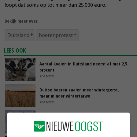
loopt dat soms op tot meer dan 25.000 euro.
Bekijk meer over:
Duitsland
boerenprotest
LEES OOK
Aantal koeien in Duitsland neemt af met 2,5
procent
27-12-2023
Duitse boeren zaaien meer wintergerst,
maar minder wintertarwe
22-12-2023
Boeren protesteren in Berlijn tegen Duits
landbouwbeleid
18-12-2023