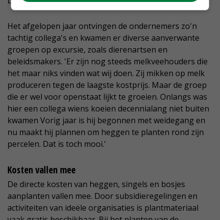
beplantingsplan', laat de veehouder weten.
Het afgelopen jaar ontvingen de ondernemers zo'n
tachtig collega's en kwamen er diverse aanverwante
groepen op excursie, zoals dierenartsen en
beleidsmakers. 'Er zijn nog steeds melkveehouders die
het maar niks vinden wat wij doen. Zij mikken op melk
produceren tegen de laagste kostprijs. Maar de groep
die er wel voor openstaat lijkt te groeien. Onlangs was
hier een collega wiens koeien decennialang niet buiten
kwamen Vorig jaar is hij begonnen met weidegang en
nu maakt hij plannen om heggen te planten rond zijn
percelen. Dat is toch mooi.'
Kosten vallen mee
De directe kosten van heggen, singels en bosjes
aanplanten vallen mee. Door subsidieregelingen en
activiteiten van ideële organisaties is plantmateriaal
vaak gratis beschikbaar. Bij het planten van de