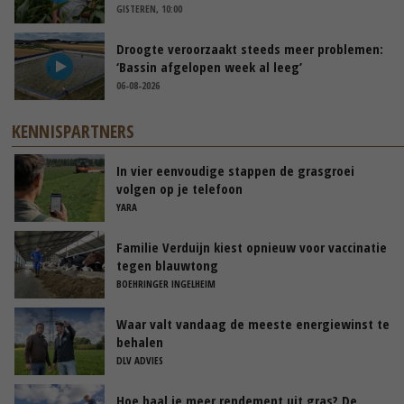
GISTEREN, 10:00
Droogte veroorzaakt steeds meer problemen:
‘Bassin afgelopen week al leeg’
06-08-2026
KENNISPARTNERS
In vier eenvoudige stappen de grasgroei
volgen op je telefoon
YARA
Familie Verduijn kiest opnieuw voor vaccinatie
tegen blauwtong
BOEHRINGER INGELHEIM
Waar valt vandaag de meeste energiewinst te
behalen
DLV ADVIES
Hoe haal je meer rendement uit gras? De