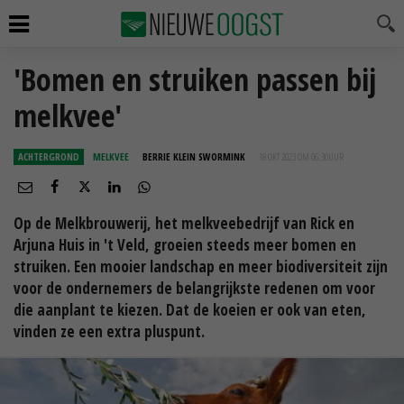
'Bomen en struiken passen bij
melkvee'
ACHTERGROND
MELKVEE
BERRIE KLEIN SWORMINK
18 OKT 2023 OM 06:30
UUR
Op de Melkbrouwerij, het melkveebedrijf van Rick en
Arjuna Huis in 't Veld, groeien steeds meer bomen en
struiken. Een mooier landschap en meer biodiversiteit zijn
voor de ondernemers de belangrijkste redenen om voor
die aanplant te kiezen. Dat de koeien er ook van eten,
vinden ze een extra pluspunt.