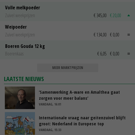
Volle melkpoeder
Zuivel weekprijzen
€ 345,00
€ 20,00
Weipoeder
Zuivel weekprijzen
€ 134,00
€ 0,00
Boeren Gouda 12 kg
Boerenkaas
€ 6,05
€ 0,00
MEER MARKTPRIJZEN
LAATSTE NIEUWS
‘Samenwerking A-ware en Amalthea gaat
zorgen voor meer balans’
VANDAAG, 16:01
Internationale vraag naar geitenzuivel blijft
groot: Nederland in Europese top
VANDAAG, 15:33