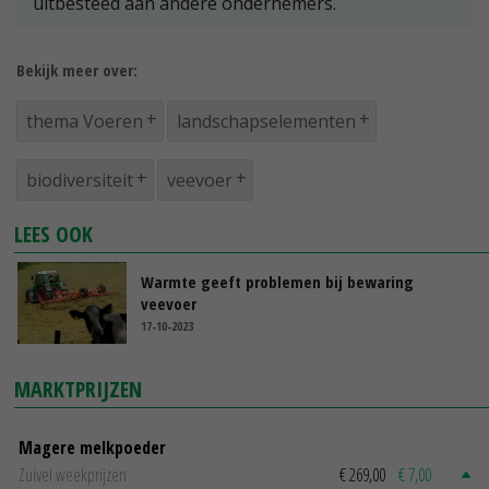
uitbesteed aan andere ondernemers.
Bekijk meer over:
thema Voeren
landschapselementen
biodiversiteit
veevoer
LEES OOK
Warmte geeft problemen bij bewaring
veevoer
17-10-2023
MARKTPRIJZEN
Magere melkpoeder
Zuivel weekprijzen
€ 269,00
€ 7,00