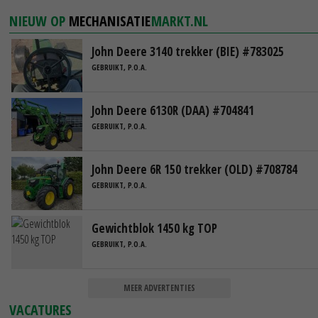
NIEUW OP
MECHANISATIE
MARKT.NL
John Deere 3140 trekker (BIE) #783025
GEBRUIKT, P.O.A.
John Deere 6130R (DAA) #704841
GEBRUIKT, P.O.A.
John Deere 6R 150 trekker (OLD) #708784
GEBRUIKT, P.O.A.
Gewichtblok 1450 kg TOP
GEBRUIKT, P.O.A.
MEER ADVERTENTIES
VACATURES