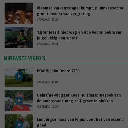
Vlaamse varkensstapel krimpt, pluimveesector
groeit door schaalvergroting
VANDAAG, 15:20
‘Cijfer jezelf niet weg en doe vooral ook waar
je gelukkig van wordt’
VANDAAG, 13:31
NIEUWSTE VIDEO'S
POAH!: John Deere 7730
VANDAAG, 10:00
Oekraïne-vlogger Kees Huizinga: ‘Bezoek van
de ambassade mag zelf groente plukken’
GISTEREN, 12:00
Limburgse mais van Frijns doet het verrassend
goed