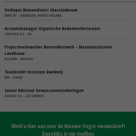
Verkoper Binnendienst Glastuinbouw
KARO BV - ZWAAGDIJK, NOORD-HOLLAND,
Accountmanager Organische Bodemverbeteraars
COMGOED B.V. - NL
Projectmedewerker BoerenNetwerk – Natuurinclusieve
Landbouw
WIJ.LAND - ABCOUDE
Teamleider instroom kwekerij
IBN - SCHAIJK
Senior Adviseur Gewassenverzekeringen
AGRIVER U.A. - ZOETERMEER
Meld u hier aan voor de Nieuwe Oogst nieuwsbrief!
Dagelijks in uw mailbox