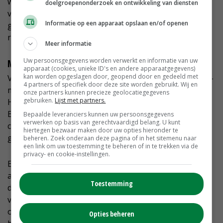
wegen, zagen we nooit reeën. Daar komt nu
doelgroepenonderzoek en ontwikkeling van diensten
verandering in. We zien ze steeds vaker. Dat het nu
Informatie op een apparaat opslaan en/of openen
geen kale vlakte meer is, is ook gunstig voor
roofvogels en allerlei andere dieren.'
Meer informatie
Uw persoonsgegevens worden verwerkt en informatie van uw
Meer boeren enthousiast
apparaat (cookies, unieke ID's en andere apparaatgegevens)
kan worden opgeslagen door, geopend door en gedeeld met
Vorig jaar heeft Huis in 't Veld samen met twee collega-
4 partners of specifiek door deze site worden gebruikt. Wij en
melkveehouders, een in Friesland en een in Zuid-
onze partners kunnen precieze geolocatiegegevens
gebruiken.
Lijst met partners.
Holland, en onderzoeksbedrijf VKON het project
Boeren met bomen opgezet. 'Met dit project willen we
Bepaalde leveranciers kunnen uw persoonsgegevens
verwerken op basis van gerechtvaardigd belang. U kunt
collega's enthousiast maken om ook aan de slag te
hiertegen bezwaar maken door uw opties hieronder te
gaan met het planten van bomen en struiken.'
beheren. Zoek onderaan deze pagina of in het sitemenu naar
een link om uw toestemming te beheren of in te trekken via de
privacy- en cookie-instellingen.
Een onderdeel van het project is het ontvangen van
andere boeren om ze met eigen ogen te laten zien wat
Toestemming
de mogelijkheden zijn. 'We proberen ze een stapje
verder te helpen. We kunnen ze eventueel
ondersteunen met het maken van een
Opties beheren