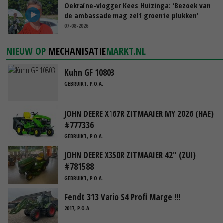
Oekraïne-vlogger Kees Huizinga: ‘Bezoek van
de ambassade mag zelf groente plukken’
07-08-2026
NIEUW OP
MECHANISATIE
MARKT.NL
Kuhn GF 10803
GEBRUIKT, P.O.A.
JOHN DEERE X167R ZITMAAIER MY 2026 (HAE)
#777336
GEBRUIKT, P.O.A.
JOHN DEERE X350R ZITMAAIER 42" (ZUI)
#781588
GEBRUIKT, P.O.A.
Fendt 313 Vario S4 Profi Marge !!!
2017, P.O.A.