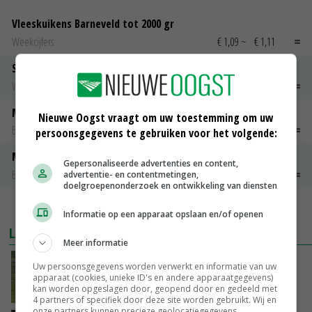
Vleeskuikens Barneveld tot 2000 gr
Weekcijfers
€ 1,09
~
€ 1,11
Slachtkippen Barneveld Moederdieren (> 3,5 kg)
Weekcijfers
€ 0,85
€ 0,00
Maat 48
Nieuwe Oogst vraagt om uw toestemming om uw
Barneveld kooieieren
€ 7,15
€ 0,00
persoonsgegevens te gebruiken voor het volgende:
Maat 54
Gepersonaliseerde advertenties en content,
Barneveld kooieieren
€ 9,10
€ 0,00
advertentie- en contentmetingen,
doelgroepenonderzoek en ontwikkeling van diensten
MEER MARKTPRIJZEN
Informatie op een apparaat opslaan en/of openen
LAATSTE NIEUWS
Meer informatie
Fritesnotering stijgt door tot maximaal 30
Uw persoonsgegevens worden verwerkt en informatie van uw
euro
apparaat (cookies, unieke ID's en andere apparaatgegevens)
kan worden opgeslagen door, geopend door en gedeeld met
VANDAAG, 16:39
4 partners of specifiek door deze site worden gebruikt. Wij en
onze partners kunnen precieze geolocatiegegevens