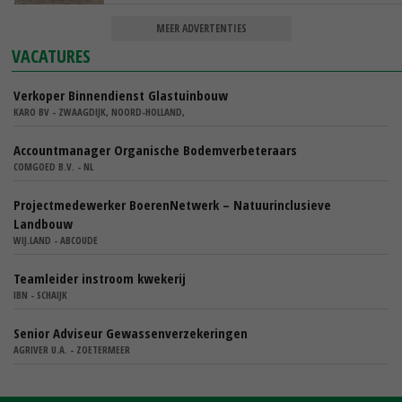
MEER ADVERTENTIES
VACATURES
Verkoper Binnendienst Glastuinbouw
KARO BV - ZWAAGDIJK, NOORD-HOLLAND,
Accountmanager Organische Bodemverbeteraars
COMGOED B.V. - NL
Projectmedewerker BoerenNetwerk – Natuurinclusieve
Landbouw
WIJ.LAND - ABCOUDE
Teamleider instroom kwekerij
IBN - SCHAIJK
Senior Adviseur Gewassenverzekeringen
AGRIVER U.A. - ZOETERMEER