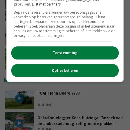
Brandschone pluimveestallen in Herpen
gebruiken.
Lijst met partners.
trekken honderden bezoekers
Bepaalde leveranciers kunnen uw persoonsgegevens
VANDAAG, 15:50
verwerken op basis van gerechtvaardigd belang. U kunt
hiertegen bezwaar maken door uw opties hieronder te
beheren. Zoek onderaan deze pagina of in het sitemenu naar
Vakbeurs Libramont: van trekpaard tot
een link om uw toestemming te beheren of in te trekken via de
laserwieder
privacy- en cookie-instellingen.
VANDAAG, 15:22
Toestemming
NAK verlaagt iets minder pootgoed dan vorig
jaar
VANDAAG, 14:56
Opties beheren
NIEUWSTE VIDEO'S
POAH! John Deere 7730
08-08-2026
Oekraïne-vlogger Kees Huizinga: ‘Bezoek van
de ambassade mag zelf groente plukken’
07-08-2026