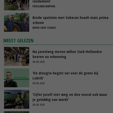
rendement
FRIESLANDCAMPINA
Brede spuitmix met Soberan houdt mais prima
schoon
BAYER CROP SCIENCE
MEEST GELEZEN
Na jarenlang meten willen Zuid-Hollandse
boeren nu erkenning
08-08-2026
‘De droogte begint ver voor de grens bij
Lobith’
08-08-2026
‘Cijfer jezelf niet weg en doe vooral ook waar
je gelukkig van wordt’
08-08-2026