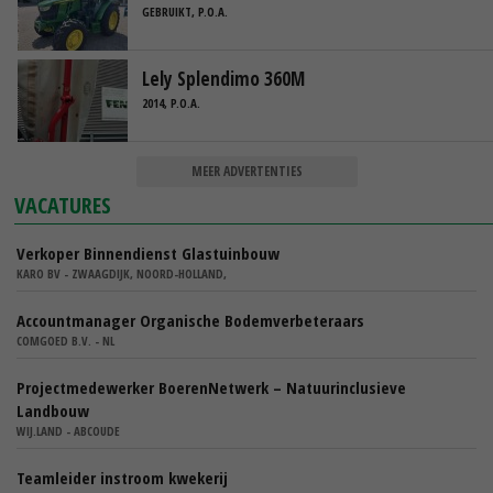
GEBRUIKT, P.O.A.
Lely Splendimo 360M
2014, P.O.A.
MEER ADVERTENTIES
VACATURES
Verkoper Binnendienst Glastuinbouw
KARO BV - ZWAAGDIJK, NOORD-HOLLAND,
Accountmanager Organische Bodemverbeteraars
COMGOED B.V. - NL
Projectmedewerker BoerenNetwerk – Natuurinclusieve
Landbouw
WIJ.LAND - ABCOUDE
Teamleider instroom kwekerij