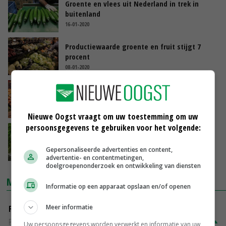
Groente en vlees uit Nederland in trek in
buitenland
16-01-2020
Productiewaarde groente en fruit stijgt 7
procent
08-01-2020
Spanjaard lust wel pap van verse tomaten
14-12-2019
Nieuwe Oogst vraagt om uw toestemming om uw
persoonsgegevens te gebruiken voor het volgende:
Van Nature boekt winst ondanks hitte en
overschot
Gepersonaliseerde advertenties en content,
13-08-2019
advertentie- en contentmetingen,
doelgroepenonderzoek en ontwikkeling van diensten
MARKTPRIJZEN
Informatie op een apparaat opslaan en/of openen
Meer informatie
Fritesgeschikt NL Du Be
PotatoNL
€ 15,00
~
€ 23,00
Uw persoonsgegevens worden verwerkt en informatie van uw