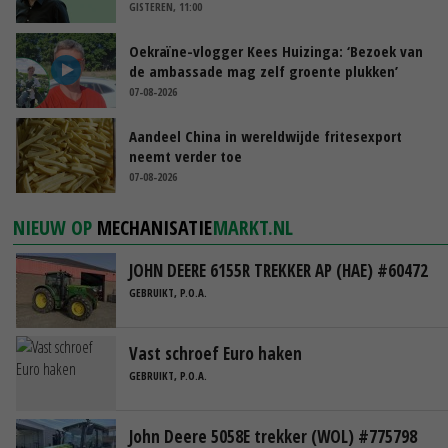
GISTEREN, 11:00
Oekraïne-vlogger Kees Huizinga: ‘Bezoek van
de ambassade mag zelf groente plukken’
07-08-2026
Aandeel China in wereldwijde fritesexport
neemt verder toe
07-08-2026
NIEUW OP
MECHANISATIE
MARKT.NL
JOHN DEERE 6155R TREKKER AP (HAE) #60472
GEBRUIKT, P.O.A.
Vast schroef Euro haken
GEBRUIKT, P.O.A.
John Deere 5058E trekker (WOL) #775798