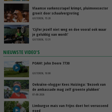
Vlaamse varkensstapel krimpt, pluimveesector
groeit door schaalvergroting
GISTEREN, 15:20
‘Cijfer jezelf niet weg en doe vooral ook waar
je gelukkig van wordt’
GISTEREN, 13:31
NIEUWSTE VIDEO'S
POAH!: John Deere 7730
GISTEREN, 10:00
Oekraïne-vlogger Kees Huizinga: ‘Bezoek van
de ambassade mag zelf groente plukken’
07-08-2026
Limburgse mais van Frijns doet het verrassend
goed