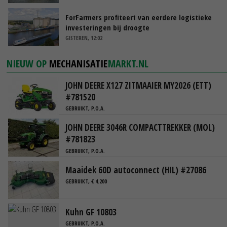
ForFarmers profiteert van eerdere logistieke
investeringen bij droogte
GISTEREN, 12:02
NIEUW OP
MECHANISATIE
MARKT.NL
JOHN DEERE X127 ZITMAAIER MY2026 (ETT)
#781520
GEBRUIKT, P.O.A.
JOHN DEERE 3046R COMPACTTREKKER (MOL)
#781823
GEBRUIKT, P.O.A.
Maaidek 60D autoconnect (HIL) #27086
GEBRUIKT, € 4.200
Kuhn GF 10803
GEBRUIKT, P.O.A.