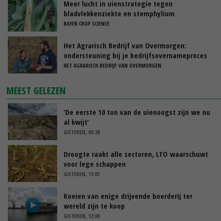
Meer lucht in uienstrategie tegen
bladvlekkenziekte en stemphylium
BAYER CROP SCIENCE
Het Agrarisch Bedrijf van Overmorgen:
ondersteuning bij je bedrijfsovernameproces
HET AGRARISCH BEDRIJF VAN OVERMORGEN
MEEST GELEZEN
‘De eerste 10 ton van de uienoogst zijn we nu
al kwijt’
GISTEREN, 09:28
Droogte raakt alle sectoren, LTO waarschuwt
voor lege schappen
GISTEREN, 11:05
Koeien van enige drijvende boerderij ter
wereld zijn te koop
GISTEREN, 12:00