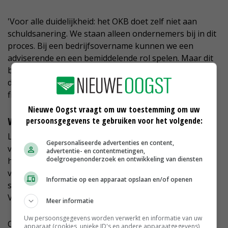
'Voor alle duidelijkheid: het OKB doet zelf niet aan
schuldsanering. We staan alleen ondernemers bij in dit
proces. Bij een bedrijfsovername kunnen we een
adviserende en een bemiddelende rol spelen. Maar dit
blijft specialistenwerk. Dat is een belangrijke reden om
de hulp van agrarisch adviseurs, accountants en/of
fiscalisten in te roepen.'
Nieuwe Oogst vraagt om uw toestemming om uw
persoonsgegevens te gebruiken voor het volgende:
Warme sanering varkenshouderij
Limburg telt ongeveer 430 varkensbedrijven. De
Gepersonaliseerde advertenties en content,
verwachting is dat dit aantal in de komende jaren zal
advertentie- en contentmetingen,
doelgroepenonderzoek en ontwikkeling van diensten
halveren, mede door de warme sanering van de
varkenshouderij en het eindigen van de
Informatie op een apparaat opslaan en/of openen
stoppersregeling van het Actieplan Ammoniak
Veehouderij per 1 januari 2020.
Meer informatie
Uw persoonsgegevens worden verwerkt en informatie van uw
Clerkx signaleert dat er veel verborgen leed heerst
apparaat (cookies, unieke ID's en andere apparaatgegevens)