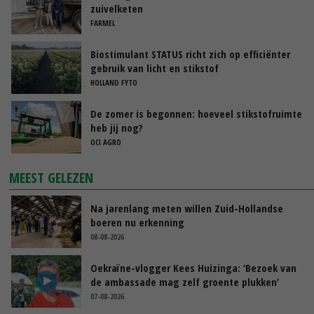
zuivelketen
FARMEL
Biostimulant STATUS richt zich op efficiënter
gebruik van licht en stikstof
HOLLAND FYTO
De zomer is begonnen: hoeveel stikstofruimte
heb jij nog?
OCI AGRO
MEEST GELEZEN
Na jarenlang meten willen Zuid-Hollandse
boeren nu erkenning
08-08-2026
Oekraïne-vlogger Kees Huizinga: ‘Bezoek van
de ambassade mag zelf groente plukken’
07-08-2026