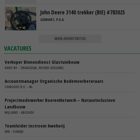
John Deere 3140 trekker (BIE) #783025
GEBRUIKT, P.O.A.
MEER ADVERTENTIES
VACATURES
Verkoper Binnendienst Glastuinbouw
KARO BV - ZWAAGDIJK, NOORD-HOLLAND,
Accountmanager Organische Bodemverbeteraars
COMGOED B.V. - NL
Projectmedewerker BoerenNetwerk – Natuurinclusieve
Landbouw
WIJ.LAND - ABCOUDE
Teamleider instroom kwekerij
IBN - SCHAIJK