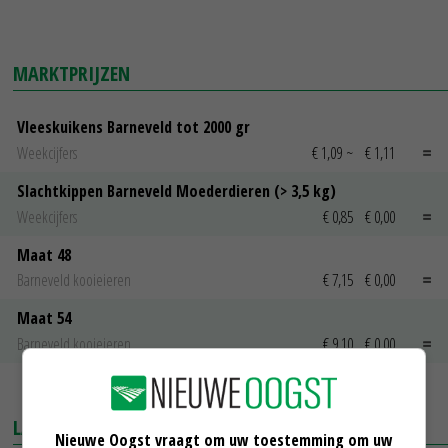
MARKTPRIJZEN
Vleeskuikens Barneveld tot 2000 gr
Weekcijfers
€ 1,09
~
€ 1,11
Slachtkippen Barneveld Moederdieren (> 3,5 kg)
Weekcijfers
€ 0,85
€ 0,00
Maat 48
Barneveld kooieieren
€ 7,15
€ 0,00
Maat 54
Barneveld kooieieren
€ 9,10
€ 0,00
MEER MARKTPRIJZEN
LAATSTE NIEUWS
Nieuwe Oogst vraagt om uw toestemming om uw