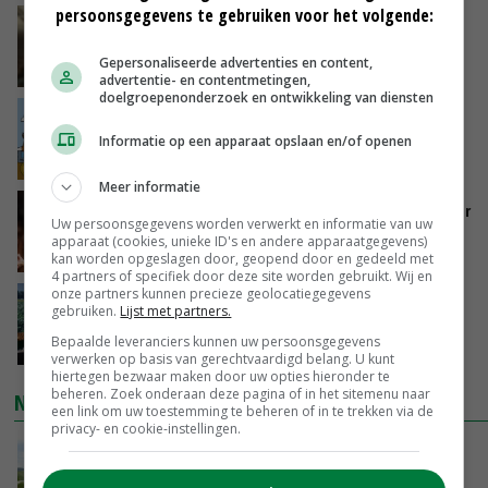
persoonsgegevens te gebruiken voor het volgende:
‘Samenwerking A-ware en Amalthea gaat
zorgen voor meer balans’
Gepersonaliseerde advertenties en content,
08-08-2026
advertentie- en contentmetingen,
doelgroepenonderzoek en ontwikkeling van diensten
Internationale vraag naar geitenzuivel blijft
groot: Nederland in Europese top
Informatie op een apparaat opslaan en/of openen
08-08-2026
Meer informatie
Vlaamse varkensstapel krimpt, pluimveesector
Uw persoonsgegevens worden verwerkt en informatie van uw
groeit door schaalvergroting
apparaat (cookies, unieke ID's en andere apparaatgegevens)
08-08-2026
kan worden opgeslagen door, geopend door en gedeeld met
4 partners of specifiek door deze site worden gebruikt. Wij en
onze partners kunnen precieze geolocatiegegevens
‘Cijfer jezelf niet weg en doe vooral ook waar
gebruiken.
Lijst met partners.
je gelukkig van wordt’
Bepaalde leveranciers kunnen uw persoonsgegevens
08-08-2026
verwerken op basis van gerechtvaardigd belang. U kunt
hiertegen bezwaar maken door uw opties hieronder te
beheren. Zoek onderaan deze pagina of in het sitemenu naar
NIEUWSTE VIDEO'S
een link om uw toestemming te beheren of in te trekken via de
privacy- en cookie-instellingen.
POAH!: John Deere 7730