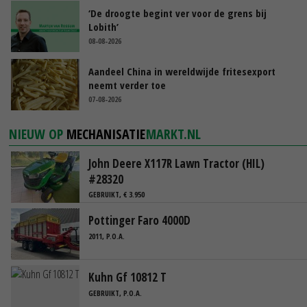
‘De droogte begint ver voor de grens bij
Lobith’
08-08-2026
Aandeel China in wereldwijde fritesexport
neemt verder toe
07-08-2026
NIEUW OP
MECHANISATIE
MARKT.NL
John Deere X117R Lawn Tractor (HIL)
#28320
GEBRUIKT, € 3.950
Pottinger Faro 4000D
2011, P.O.A.
Kuhn Gf 10812 T
GEBRUIKT, P.O.A.