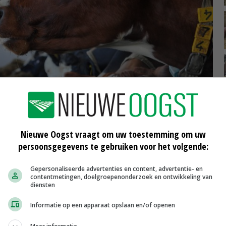
Nieuwe Oogst vraagt om uw toestemming om uw
persoonsgegevens te gebruiken voor het volgende:
and. © Persbureau Noordoost
Gepersonaliseerde advertenties en content, advertentie- en
contentmetingen, doelgroepenonderzoek en ontwikkeling van
diensten
ap. Langzaam maar zeker werd de stap naar biologisch
sloten fabriek bleef namelijk achter. Bovendien pakte het
Informatie op een apparaat opslaan en/of openen
e in de goede richting. 'We konden met jongvee