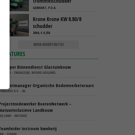
trommelschudder
GEBRUIKT, P.O.A.
Krone Krone KW 8.80/8
schudder
2004, € 4.250
MEER ADVERTENTIES
VACATURES
Verkoper Binnendienst Glastuinbouw
KARO BV - ZWAAGDIJK, NOORD-HOLLAND,
Accountmanager Organische Bodemverbeteraars
COMGOED B.V. - NL
Projectmedewerker BoerenNetwerk –
Natuurinclusieve Landbouw
WIJ.LAND - ABCOUDE
Teamleider instroom kwekerij
IBN - SCHAIJK