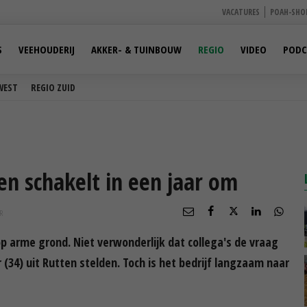
VACATURES
POAH-SHO
S
VEEHOUDERIJ
AKKER- & TUINBOUW
REGIO
VIDEO
PODC
WEST
REGIO ZUID
n schakelt in een jaar om
R
 arme grond. Niet verwonderlijk dat collega's de vraag
 (34) uit Rutten stelden. Toch is het bedrijf langzaam naar