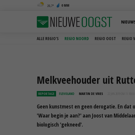
0 MM
20,7
NIEUW
ALLE REGIO'S
REGIO NOORD
REGIO OOST
REGIO 
Melkveehouder uit Rutte
REPORTAGE
FLEVOLAND
MARTIN DE VRIES
22 JAN 2019 OM 11:10
UU
Geen kunstmest en geen derogatie. En dat op
'Waar begin je aan?' aan Joost van Middelaar
biologisch 'gekneed'.