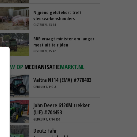
Nijpend geldtekort treft
vleesvarkenshouders
GISTEREN, 13:14
BBB vraagt minister om langer
mest uit te rijden
GISTEREN, 15:47
NIEUW OP
MECHANISATIE
MARKT.NL
Valtra N114 (EMA) #778403
GEBRUIKT, P.O.A.
John Deere 6120M trekker
(LIE) #704453
GEBRUIKT, € 84.250
Deutz Fahr