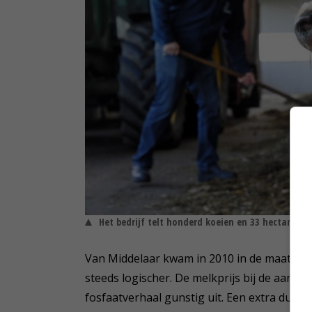
Het bedrijf telt honderd koeien en 33 hectare l
Van Middelaar kwam in 2010 in de maatsch
steeds logischer. De melkprijs bij de aange
fosfaatverhaal gunstig uit. Een extra duwtj