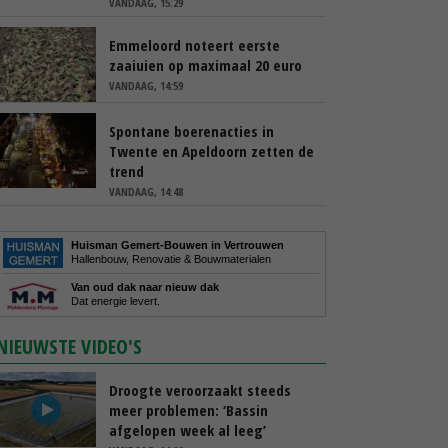
VANDAAG, 15:29
Emmeloord noteert eerste
zaaiuien op maximaal 20 euro
VANDAAG, 14:59
Spontane boerenacties in
Twente en Apeldoorn zetten de
trend
VANDAAG, 14:48
Huisman Gemert-Bouwen in Vertrouwen
Hallenbouw, Renovatie & Bouwmaterialen
Van oud dak naar nieuw dak
Dat energie levert.
NIEUWSTE VIDEO'S
Droogte veroorzaakt steeds
meer problemen: ‘Bassin
afgelopen week al leeg’