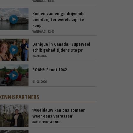
VANDAAG, 14:06
Koeien van enige drijvende
boerderij ter wereld zijn te
koop
VANDAAG, 12:00
Danique in Canada: ‘Superveel
schik gehad tijdens stage’
04-08-2026
POAH!: Fendt 1042
01-08-2026
KENNISPARTNERS
‘Meeldauw kan ons zomaar
weer eens verrassen’
BAYER CROP SCIENCE