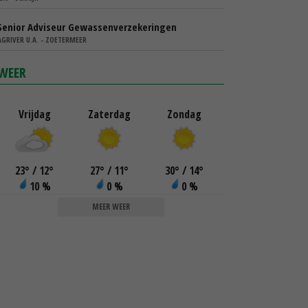
Senior Adviseur Gewassenverzekeringen
AGRIVER U.A. - ZOETERMEER
WEER
Vrijdag
Zaterdag
Zondag
23
°
/ 12
°
27
°
/ 11
°
30
°
/ 14
°
10 %
0 %
0 %
MEER WEER