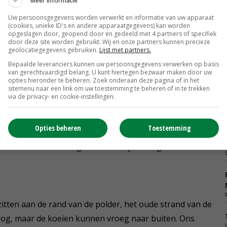
Meer informatie
n.'
Uw persoonsgegevens worden verwerkt en informatie van uw apparaat
(cookies, unieke ID's en andere apparaatgegevens) kan worden
opgeslagen door, geopend door en gedeeld met 4 partners of specifiek
door deze site worden gebruikt. Wij en onze partners kunnen precieze
laver op de percelen. 'Er is 300 kuub gas nodig voor de
geolocatiegegevens gebruiken.
Lijst met partners.
r gaat strooien, dan belast je het milieu ook minder. Dat
Bepaalde leveranciers kunnen uw persoonsgegevens verwerken op basis
van gerechtvaardigd belang. U kunt hiertegen bezwaar maken door uw
rijgt de bodem stikstof en je stimuleert het bodemleven.'
opties hieronder te beheren. Zoek onderaan deze pagina of in het
sitemenu naar een link om uw toestemming te beheren of in te trekken
via de privacy- en cookie-instellingen.
rden de Van Middelaars met een derde grassen, een
en om van eigen land een saladebuffet voor de koeien te
Opties beheren
Toestemming
 is uit den boze bij dit principe. We begonnen met 4
 dat met 4 hectare uitgebreid tot bijna het gehele areaal
zitten aan de rand van de polder, het oude strand van de
oog, maar de koeien kunnen vroeg naar buiten. Ons