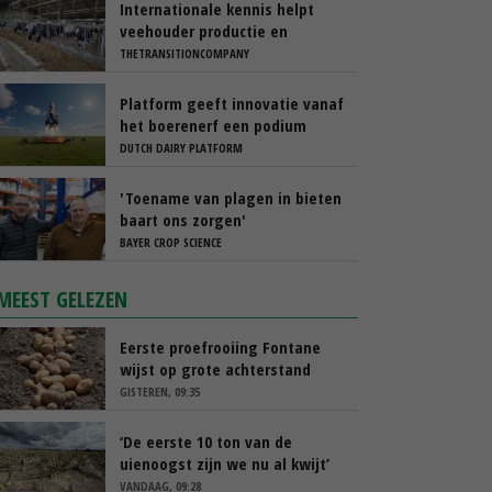
Internationale kennis helpt
veehouder productie en
rantsoen te optimaliseren
THETRANSITIONCOMPANY
Platform geeft innovatie vanaf
het boerenerf een podium
DUTCH DAIRY PLATFORM
'Toename van plagen in bieten
baart ons zorgen'
BAYER CROP SCIENCE
MEEST GELEZEN
Eerste proefrooiing Fontane
wijst op grote achterstand
GISTEREN, 09:35
‘De eerste 10 ton van de
uienoogst zijn we nu al kwijt’
VANDAAG, 09:28