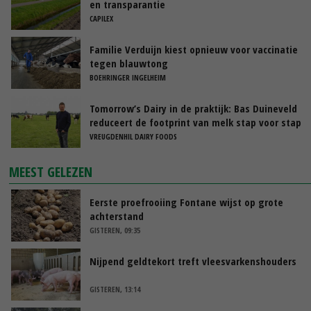
en transparantie
CAPILEX
Familie Verduijn kiest opnieuw voor vaccinatie
tegen blauwtong
BOEHRINGER INGELHEIM
Tomorrow’s Dairy in de praktijk: Bas Duineveld
reduceert de footprint van melk stap voor stap
VREUGDENHIL DAIRY FOODS
MEEST GELEZEN
Eerste proefrooiing Fontane wijst op grote
achterstand
GISTEREN, 09:35
Nijpend geldtekort treft vleesvarkenshouders
GISTEREN, 13:14