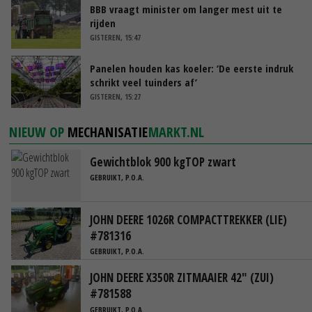
BBB vraagt minister om langer mest uit te
rijden
GISTEREN, 15:47
Panelen houden kas koeler: ‘De eerste indruk
schrikt veel tuinders af’
GISTEREN, 15:27
NIEUW OP
MECHANISATIE
MARKT.NL
Gewichtblok 900 kgTOP zwart
GEBRUIKT, P.O.A.
JOHN DEERE 1026R COMPACTTREKKER (LIE)
#781316
GEBRUIKT, P.O.A.
JOHN DEERE X350R ZITMAAIER 42" (ZUI)
#781588
GEBRUIKT, P.O.A.