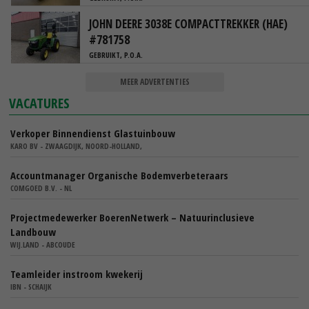
JOHN DEERE 3038E COMPACTTREKKER (HAE)
#781758
GEBRUIKT, P.O.A.
MEER ADVERTENTIES
VACATURES
Verkoper Binnendienst Glastuinbouw
KARO BV - ZWAAGDIJK, NOORD-HOLLAND,
Accountmanager Organische Bodemverbeteraars
COMGOED B.V. - NL
Projectmedewerker BoerenNetwerk – Natuurinclusieve
Landbouw
WIJ.LAND - ABCOUDE
Teamleider instroom kwekerij
IBN - SCHAIJK