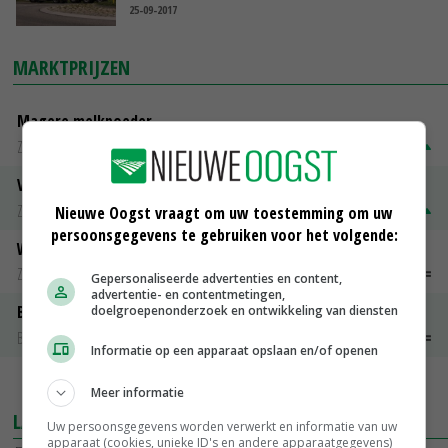
25-09-2017
MARKTPRIJZEN
Magere melkpoeder
Zuivel weekprijzen
€ 269,00
€ 7,00
Volle melkpoeder
Zuivel weekprijzen
€ 345,00
€ 20,00
Nieuwe Oogst vraagt om uw toestemming om uw
persoonsgegevens te gebruiken voor het volgende:
Weipoeder
Zuivel weekprijzen
€ 134,00
€ 0,00
Gepersonaliseerde advertenties en content,
advertentie- en contentmetingen,
Boeren Gouda 12 kg
doelgroepenonderzoek en ontwikkeling van diensten
Boerenkaas
€ 6,05
€ 0,00
Informatie op een apparaat opslaan en/of openen
MEER MARKTPRIJZEN
Meer informatie
LAATSTE NIEUWS
Uw persoonsgegevens worden verwerkt en informatie van uw
apparaat (cookies, unieke ID's en andere apparaatgegevens)