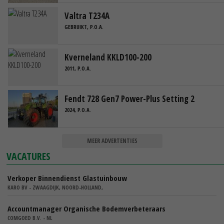
Valtra T234A
GEBRUIKT, P.O.A.
Kverneland KKLD100-200
2011, P.O.A.
Fendt 728 Gen7 Power-Plus Setting 2
2024, P.O.A.
MEER ADVERTENTIES
VACATURES
Verkoper Binnendienst Glastuinbouw
KARO BV - ZWAAGDIJK, NOORD-HOLLAND,
Accountmanager Organische Bodemverbeteraars
COMGOED B.V. - NL