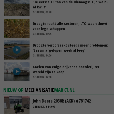
‘De eerste 10 ton van de uienoogst zijn we nu
al kwijt’
GISTEREN, 09:28
Droogte raakt alle sectoren, LTO waarschuwt
voor lege schappen
GISTEREN, 11:05
Droogte veroorzaakt steeds meer problemen:
‘Bassin afgelopen week al leeg’
GISTEREN, 14:06
Koeien van enige drijvende boerderij ter
wereld zijn te koop
GISTEREN, 12:00
NIEUW OP
MECHANISATIE
MARKT.NL
John Deere 2038R (AKK) #781742
GEBRUIKT, € 34.099