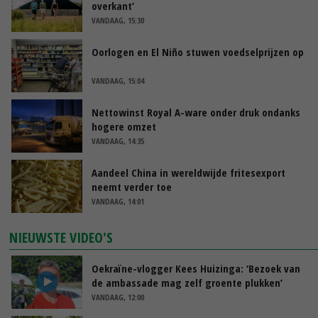
overkant’
VANDAAG, 15:30
Oorlogen en El Niño stuwen voedselprijzen op
VANDAAG, 15:04
Nettowinst Royal A-ware onder druk ondanks
hogere omzet
VANDAAG, 14:35
Aandeel China in wereldwijde fritesexport
neemt verder toe
VANDAAG, 14:01
NIEUWSTE VIDEO'S
Oekraïne-vlogger Kees Huizinga: ‘Bezoek van
de ambassade mag zelf groente plukken’
VANDAAG, 12:00