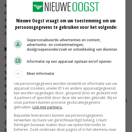
kampioen als de reservekampioen van de
dressuurpaarden, die niet voor de veiling waren
aangeboden, heeft betaald. Ook de als vijfde in deze
Nieuwe Oogst vraagt om uw toestemming om uw
kampioenskeuring eindigende Knock-Out is door
persoonsgegevens te gebruiken voor het volgende:
Helgstrand aangekocht.
Gepersonaliseerde advertenties en content,
advertentie- en contentmetingen,
Klantgericht denken
doelgroepenonderzoek en ontwikkeling van diensten
Prestatie verankerd in de genen zowel aan vaders- als
Informatie op een apparaat opslaan en/of openen
aan moederszijde lijkt nog meer dan in het verleden de
selectiekoers van het KWPN te zijn geworden.
Meer informatie
Noodzakelijk, omdat de vooraanstaande positie die het
Uw persoonsgegevens worden verwerkt en informatie van uw
KWPN vele jaren innam, wordt bedreigd. In het
apparaat (cookies, unieke ID's en andere apparaatgegevens)
springen door zowel het Belgische SBS als het BWP en
kan worden opgeslagen door, geopend door en gedeeld met
4 partners of specifiek door deze site worden gebruikt. Wij en
in de dressuur door Hannover, Oldenburg en de Denen.
onze partners kunnen precieze geolocatiegegevens
Maar er is nog iets: klantgericht denken.
gebruiken.
Lijst met partners.
Bepaalde leveranciers kunnen uw persoonsgegevens
verwerken op basis van gerechtvaardigd belang. U kunt
De voorzitter van de hengstenkeuringscommissie
hiertegen bezwaar maken door uw opties hieronder te
springen Cor Loeffen verwoordde het als volgt: 'We
beheren. Zoek onderaan deze pagina of in het sitemenu naar