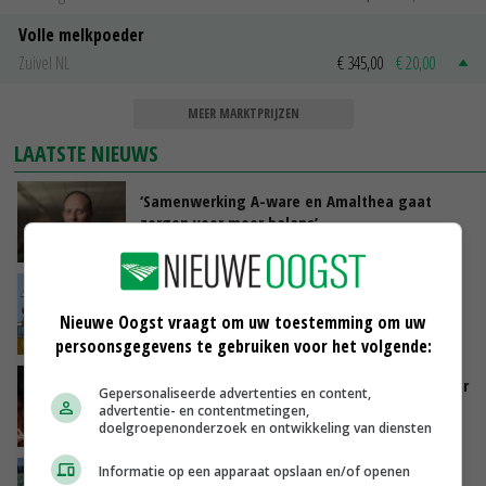
Volle melkpoeder
Zuivel NL
€ 345,00
€ 20,00
MEER MARKTPRIJZEN
LAATSTE NIEUWS
‘Samenwerking A-ware en Amalthea gaat
zorgen voor meer balans’
GISTEREN, 16:01
Internationale vraag naar geitenzuivel blijft
groot: Nederland in Europese top
Nieuwe Oogst vraagt om uw toestemming om uw
GISTEREN, 15:33
persoonsgegevens te gebruiken voor het volgende:
Vlaamse varkensstapel krimpt, pluimveesector
Gepersonaliseerde advertenties en content,
groeit door schaalvergroting
advertentie- en contentmetingen,
doelgroepenonderzoek en ontwikkeling van diensten
GISTEREN, 15:20
Informatie op een apparaat opslaan en/of openen
‘Cijfer jezelf niet weg en doe vooral ook waar