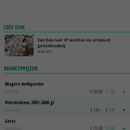
LEES OOK
Van Dam laat SP wachten op antwoord
geitenhouderij
09-05-2017
MARKTPRIJZEN
Magere melkpoeder
Zuivel NL
€ 269,00
€ 7,00
Vleeskuikens 2001-2600 gr
Barneveld
€ 1,09
~
€ 1,11
Gerst
Groningen
€ 197,00
€ 2,00