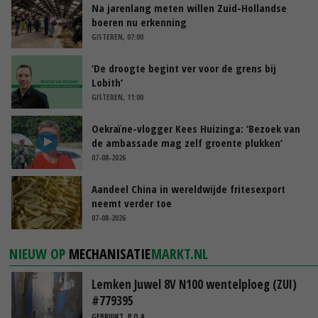
Na jarenlang meten willen Zuid-Hollandse
boeren nu erkenning
GISTEREN, 07:00
‘De droogte begint ver voor de grens bij
Lobith’
GISTEREN, 11:00
Oekraïne-vlogger Kees Huizinga: ‘Bezoek van
de ambassade mag zelf groente plukken’
07-08-2026
Aandeel China in wereldwijde fritesexport
neemt verder toe
07-08-2026
NIEUW OP
MECHANISATIE
MARKT.NL
Lemken Juwel 8V N100 wentelploeg (ZUI)
#779395
GEBRUIKT, P.O.A.