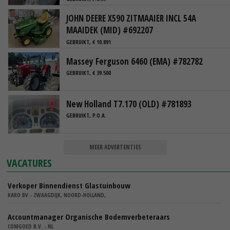
JOHN DEERE X590 ZITMAAIER INCL 54A
MAAIDEK (MID) #692207
GEBRUIKT, € 10.891
Massey Ferguson 6460 (EMA) #782782
GEBRUIKT, € 39.500
New Holland T7.170 (OLD) #781893
GEBRUIKT, P.O.A.
MEER ADVERTENTIES
VACATURES
Verkoper Binnendienst Glastuinbouw
KARO BV - ZWAAGDIJK, NOORD-HOLLAND,
Accountmanager Organische Bodemverbeteraars
COMGOED B.V. - NL