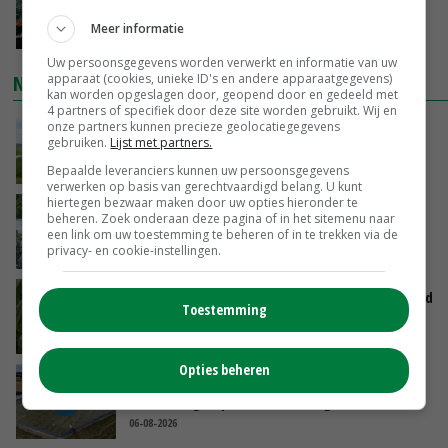
je gelukkig van wordt’
Meer informatie
GISTEREN, 13:31
Uw persoonsgegevens worden verwerkt en informatie van uw
apparaat (cookies, unieke ID's en andere apparaatgegevens)
NIEUWSTE VIDEO'S
kan worden opgeslagen door, geopend door en gedeeld met
4 partners of specifiek door deze site worden gebruikt. Wij en
POAH!: John Deere 7730
onze partners kunnen precieze geolocatiegegevens
gebruiken.
Lijst met partners.
GISTEREN, 10:00
Bepaalde leveranciers kunnen uw persoonsgegevens
verwerken op basis van gerechtvaardigd belang. U kunt
hiertegen bezwaar maken door uw opties hieronder te
Oekraïne-vlogger Kees Huizinga: ‘Bezoek van
beheren. Zoek onderaan deze pagina of in het sitemenu naar
de ambassade mag zelf groente plukken’
een link om uw toestemming te beheren of in te trekken via de
privacy- en cookie-instellingen.
07-08-2026
Limburgse mais van Frijns doet het verrassend
Toestemming
goed
07-08-2026
Opties beheren
Droogte veroorzaakt steeds meer problemen:
‘Bassin afgelopen week al leeg’
06-08-2026