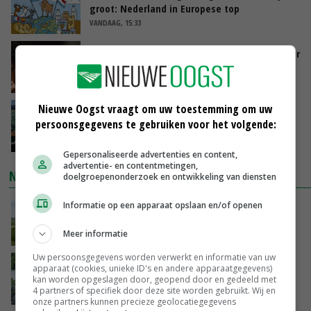
groot: Nederland in Europese top
VANDAAG, 15:33
Vlaamse varkensstapel krimpt, pluimveesector
groeit door schaalvergroting
VANDAAG, 15:20
Nieuwe Oogst vraagt om uw toestemming om uw
‘Cijfer jezelf niet weg en doe vooral ook waar
persoonsgegevens te gebruiken voor het volgende:
je gelukkig van wordt’
VANDAAG, 13:31
Gepersonaliseerde advertenties en content,
advertentie- en contentmetingen,
NIEUWSTE VIDEO'S
doelgroepenonderzoek en ontwikkeling van diensten
Informatie op een apparaat opslaan en/of openen
POAH!: John Deere 7730
Meer informatie
VANDAAG, 10:00
Uw persoonsgegevens worden verwerkt en informatie van uw
Oekraïne-vlogger Kees Huizinga: ‘Bezoek van
apparaat (cookies, unieke ID's en andere apparaatgegevens)
de ambassade mag zelf groente plukken’
kan worden opgeslagen door, geopend door en gedeeld met
4 partners of specifiek door deze site worden gebruikt. Wij en
GISTEREN, 12:00
onze partners kunnen precieze geolocatiegegevens