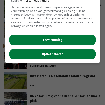
gebruiken.
Lijst met partners.
Limburgse mais van Frijns doet het verrassend
Bepaalde leveranciers kunnen uw persoonsgegevens
goed
verwerken op basis van gerechtvaardigd belang. U kunt
GISTEREN, 10:00
hiertegen bezwaar maken door uw opties hieronder te
beheren. Zoek onderaan deze pagina of in het sitemenu naar
een link om uw toestemming te beheren of in te trekken via de
Droogte veroorzaakt steeds meer problemen:
privacy- en cookie-instellingen.
‘Bassin afgelopen week al leeg’
06-08-2026
Toestemming
KENNISPARTNERS
Opties beheren
‘Een comfortabele droogstand legt de basis
voor de volgende lactatie’
BOEHRINGER INGELHEIM
Investeren in Nederlandse landbouwgrond
RPC
Kick Start Brok; voor een snelle start en mooie
piek