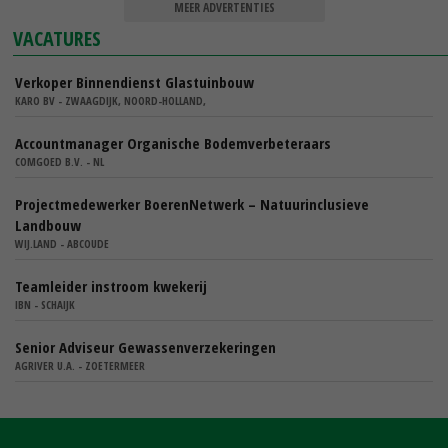
MEER ADVERTENTIES
VACATURES
Verkoper Binnendienst Glastuinbouw
KARO BV - ZWAAGDIJK, NOORD-HOLLAND,
Accountmanager Organische Bodemverbeteraars
COMGOED B.V. - NL
Projectmedewerker BoerenNetwerk – Natuurinclusieve
Landbouw
WIJ.LAND - ABCOUDE
Teamleider instroom kwekerij
IBN - SCHAIJK
Senior Adviseur Gewassenverzekeringen
AGRIVER U.A. - ZOETERMEER