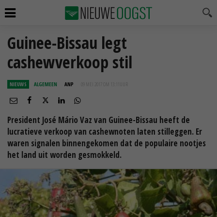
Guinee-Bissau legt
cashewverkoop stil
NIEUWS
ALGEMEEN
ANP
09 MEI 2017 OM 13:11
UUR
President José Mário Vaz van Guinee-Bissau heeft de
lucratieve verkoop van cashewnoten laten stilleggen. Er
waren signalen binnengekomen dat de populaire nootjes
het land uit worden gesmokkeld.