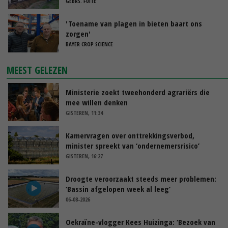
GEBRS. FUITE
'Toename van plagen in bieten baart ons
zorgen'
BAYER CROP SCIENCE
MEEST GELEZEN
Ministerie zoekt tweehonderd agrariërs die
mee willen denken
GISTEREN, 11:34
Kamervragen over onttrekkingsverbod,
minister spreekt van ‘ondernemersrisico’
GISTEREN, 16:27
Droogte veroorzaakt steeds meer problemen:
‘Bassin afgelopen week al leeg’
06-08-2026
Oekraïne-vlogger Kees Huizinga: ‘Bezoek van