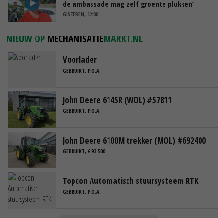
de ambassade mag zelf groente plukken’
GISTEREN, 12:00
NIEUW OP
MECHANISATIE
MARKT.NL
Voorlader
GEBRUIKT, P.O.A.
John Deere 6145R (WOL) #57811
GEBRUIKT, P.O.A.
John Deere 6100M trekker (MOL) #692400
GEBRUIKT, € 93.500
Topcon Automatisch stuursysteem RTK
GEBRUIKT, P.O.A.