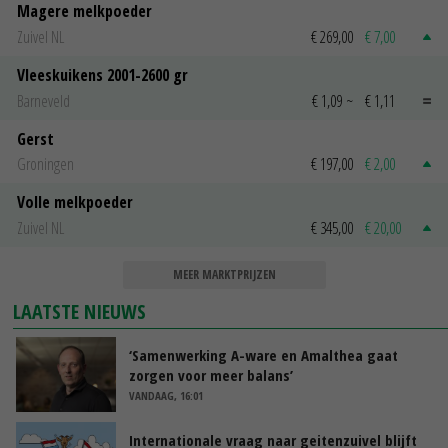
Magere melkpoeder
Zuivel NL
€ 269,00
€ 7,00
Vleeskuikens 2001-2600 gr
Barneveld
€ 1,09
~
€ 1,11
Gerst
Groningen
€ 197,00
€ 2,00
Volle melkpoeder
Zuivel NL
€ 345,00
€ 20,00
MEER MARKTPRIJZEN
LAATSTE NIEUWS
‘Samenwerking A-ware en Amalthea gaat
zorgen voor meer balans’
VANDAAG, 16:01
Internationale vraag naar geitenzuivel blijft