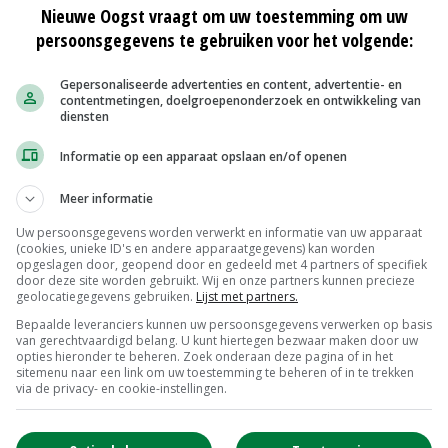
Nieuwe Oogst vraagt om uw toestemming om uw
persoonsgegevens te gebruiken voor het volgende:
Gepersonaliseerde advertenties en content, advertentie- en
contentmetingen, doelgroepenonderzoek en ontwikkeling van
Emmeloord Schaaltjespeen
diensten
Noteringen
€ 5,00
~
€ 20,00
Informatie op een apparaat opslaan en/of openen
Bintje A 28/35
0
Bintje Info
€ 48,00
~
€ 52,00
Meer informatie
Uw persoonsgegevens worden verwerkt en informatie van uw apparaat
MEER MARKTPRIJZEN
(cookies, unieke ID's en andere apparaatgegevens) kan worden
opgeslagen door, geopend door en gedeeld met 4 partners of specifiek
door deze site worden gebruikt. Wij en onze partners kunnen precieze
geolocatiegegevens gebruiken.
Lijst met partners.
Bepaalde leveranciers kunnen uw persoonsgegevens verwerken op basis
van gerechtvaardigd belang. U kunt hiertegen bezwaar maken door uw
opties hieronder te beheren. Zoek onderaan deze pagina of in het
sitemenu naar een link om uw toestemming te beheren of in te trekken
via de privacy- en cookie-instellingen.