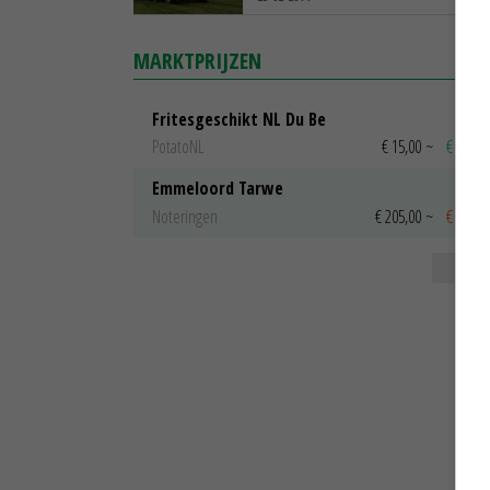
MARKTPRIJZEN
Fritesgeschikt NL Du Be
PotatoNL
€ 15,00
~
€ 23,00
Emmeloord Tarwe
Noteringen
€ 205,00
~
€ 208,0