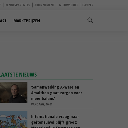
P
KENNISPARTNERS
ABONNEMENT
NIEUWSBRIEF
E-PAPER
AST
MARKTPRIJZEN
LAATSTE NIEUWS
‘Samenwerking A-ware en
Amalthea gaat zorgen voor
meer balans’
VANDAAG, 16:01
Internationale vraag naar
geitenzuivel blijft groot:
Nederland in Europese top