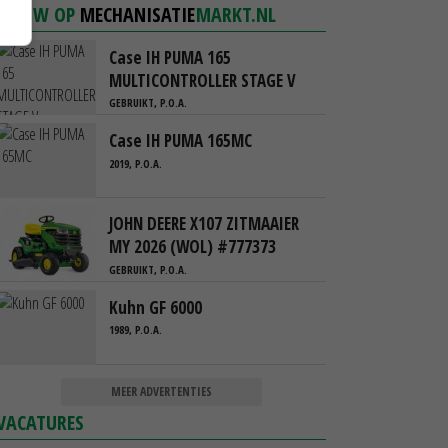
NIEUW OP
MECHANISATIE
MARKT.NL
Case IH PUMA 165
MULTICONTROLLER STAGE V
GEBRUIKT, P.O.A.
Case IH PUMA 165MC
2019, P.O.A.
JOHN DEERE X107 ZITMAAIER
MY 2026 (WOL) #777373
GEBRUIKT, P.O.A.
Kuhn GF 6000
1989, P.O.A.
MEER ADVERTENTIES
VACATURES