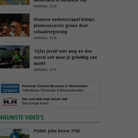
VANDAAG, 15:33
Vlaamse varkensstapel krimpt,
pluimveesector groeit door
schaalvergroting
VANDAAG, 15:20
‘Cijfer jezelf niet weg en doe
vooral ook waar je gelukkig van
wordt’
VANDAAG, 13:31
Huisman Gemert-Bouwen in Vertrouwen
Hallenbouw, Renovatie & Bouwmaterialen
Van oud dak naar nieuw dak
Dat energie levert.
NIEUWSTE VIDEO'S
POAH!: John Deere 7730