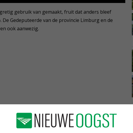
retig gebruik van gemaakt, fruit dat anders bleef
. De Gedeputeerde van de provincie Limburg en de
en ook aanwezig.
Loonbedrijf Oudwoude perst erg
vroeg
28-03-2012