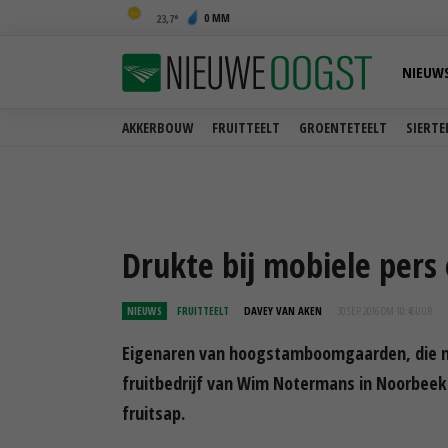
0 MM
23,7
NIEUW
AKKERBOUW
FRUITTEELT
GROENTETEELT
SIERTE
Drukte bij mobiele pers
NIEUWS
FRUITTEELT
DAVEY VAN AKEN
30 SEP 2016 OM 10:46
UUR
Eigenaren van hoogstamboomgaarden, die met
fruitbedrijf van Wim Notermans in Noorbeek 
fruitsap.