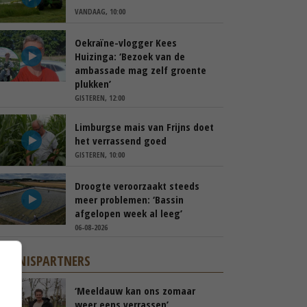
VANDAAG, 10:00
Oekraïne-vlogger Kees
Huizinga: ‘Bezoek van de
ambassade mag zelf groente
plukken’
GISTEREN, 12:00
Limburgse mais van Frijns doet
het verrassend goed
GISTEREN, 10:00
Droogte veroorzaakt steeds
meer problemen: ‘Bassin
afgelopen week al leeg’
06-08-2026
KENNISPARTNERS
‘Meeldauw kan ons zomaar
weer eens verrassen’