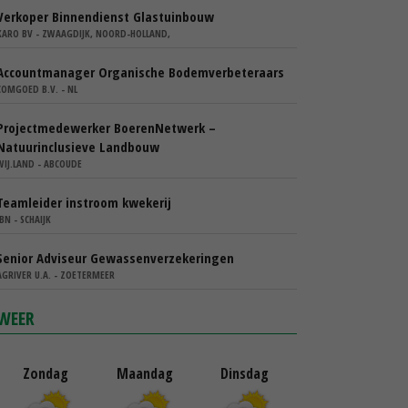
Verkoper Binnendienst Glastuinbouw
KARO BV - ZWAAGDIJK, NOORD-HOLLAND,
Accountmanager Organische Bodemverbeteraars
COMGOED B.V. - NL
Projectmedewerker BoerenNetwerk –
Natuurinclusieve Landbouw
WIJ.LAND - ABCOUDE
Teamleider instroom kwekerij
IBN - SCHAIJK
Senior Adviseur Gewassenverzekeringen
AGRIVER U.A. - ZOETERMEER
WEER
Zondag
Maandag
Dinsdag