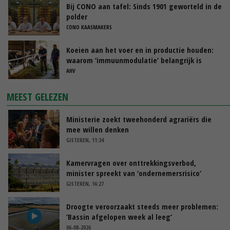
Bij CONO aan tafel: Sinds 1901 geworteld in de
polder
CONO KAASMAKERS
Koeien aan het voer en in productie houden:
waarom ‘immuunmodulatie’ belangrijk is
tijdens de transitieperiode
AHV
MEEST GELEZEN
Ministerie zoekt tweehonderd agrariërs die
mee willen denken
GISTEREN, 11:34
Kamervragen over onttrekkingsverbod,
minister spreekt van ‘ondernemersrisico’
GISTEREN, 16:27
Droogte veroorzaakt steeds meer problemen:
‘Bassin afgelopen week al leeg’
06-08-2026