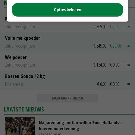
MARKTPRIJZEN
Opties beheren
Magere melkpoeder
Zuivel weekprijzen
€ 269,00
€ 7,00
Volle melkpoeder
Zuivel weekprijzen
€ 345,00
€ 20,00
Weipoeder
Zuivel weekprijzen
€ 134,00
€ 0,00
Boeren Gouda 12 kg
Boerenkaas
€ 6,05
€ 0,00
MEER MARKTPRIJZEN
LAATSTE NIEUWS
Na jarenlang meten willen Zuid-Hollandse
boeren nu erkenning
VANDAAG, 07:00