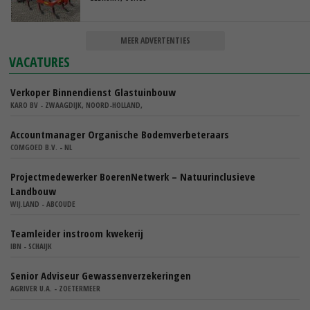
MEER ADVERTENTIES
VACATURES
Verkoper Binnendienst Glastuinbouw
KARO BV - ZWAAGDIJK, NOORD-HOLLAND,
Accountmanager Organische Bodemverbeteraars
COMGOED B.V. - NL
Projectmedewerker BoerenNetwerk – Natuurinclusieve
Landbouw
WIJ.LAND - ABCOUDE
Teamleider instroom kwekerij
IBN - SCHAIJK
Senior Adviseur Gewassenverzekeringen
AGRIVER U.A. - ZOETERMEER