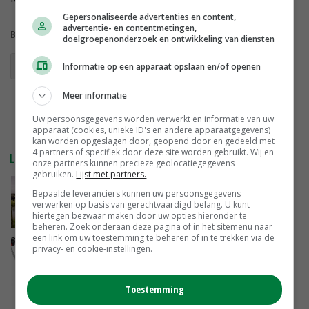
Gepersonaliseerde advertenties en content,
advertentie- en contentmetingen,
Bekijk meer over:
doelgroepenonderzoek en ontwikkeling van diensten
melktax
Informatie op een apparaat opslaan en/of openen
Meer informatie
Uw persoonsgegevens worden verwerkt en informatie van uw
apparaat (cookies, unieke ID's en andere apparaatgegevens)
kan worden opgeslagen door, geopend door en gedeeld met
4 partners of specifiek door deze site worden gebruikt. Wij en
LEES OOK
onze partners kunnen precieze geolocatiegegevens
gebruiken.
Lijst met partners.
Natuur & Milieu pleit voor melktax
Bepaalde leveranciers kunnen uw persoonsgegevens
verwerken op basis van gerechtvaardigd belang. U kunt
hiertegen bezwaar maken door uw opties hieronder te
31-05-2016
beheren. Zoek onderaan deze pagina of in het sitemenu naar
een link om uw toestemming te beheren of in te trekken via de
Nieuwe melktaxi
privacy- en cookie-instellingen.
07-02-2014
Toestemming