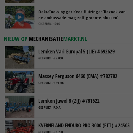
Oekraïne-vlogger Kees Huizinga: ‘Bezoek van
de ambassade mag zelf groente plukken’
GISTEREN, 12:00
NIEUW OP
MECHANISATIE
MARKT.NL
Lemken Vari-Europal 5 (LIE) #692629
GEBRUIKT, € 7.000
Massey Ferguson 6460 (EMA) #782782
GEBRUIKT, € 39.500
Lemken Juwel 8 (ZIJ) #781622
GEBRUIKT, P.O.A.
KVERNELAND ENDURO PRO 3000 (ETT) #24505
GEBRUIKT, € 9.750