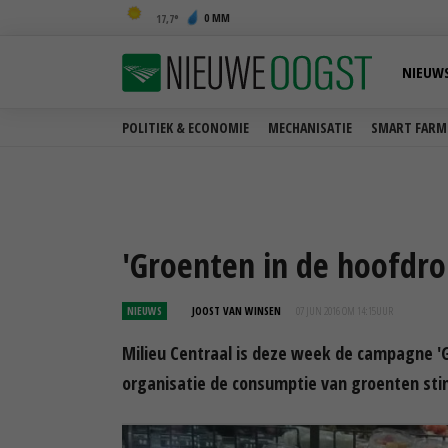
0 MM
17,7
NIEUW
POLITIEK & ECONOMIE
MECHANISATIE
SMART FARM
'Groenten in de hoofdro
NIEUWS
JOOST VAN WINSEN
07 JUN 2016 OM 14:15
UUR
Milieu Centraal is deze week de campagne '
organisatie de consumptie van groenten sti