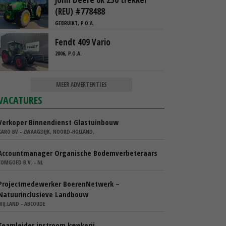
(REU) #778488
GEBRUIKT, P.O.A.
Fendt 409 Vario
2006, P.O.A.
MEER ADVERTENTIES
VACATURES
Verkoper Binnendienst Glastuinbouw
KARO BV - ZWAAGDIJK, NOORD-HOLLAND,
Accountmanager Organische Bodemverbeteraars
COMGOED B.V. - NL
Projectmedewerker BoerenNetwerk –
Natuurinclusieve Landbouw
WIJ.LAND - ABCOUDE
Teamleider instroom kwekerij