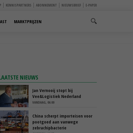
P
KENNISPARTNERS
ABONNEMENT
NIEUWSBRIEF
E-PAPER
AST
MARKTPRIJZEN
LAATSTE NIEUWS
Jan Vernooij stopt bij
Vee&Logistiek Nederland
VANDAAG, 06:00
China scherpt importeisen voor
pootgoed aan vanwege
zebrachipbacterie