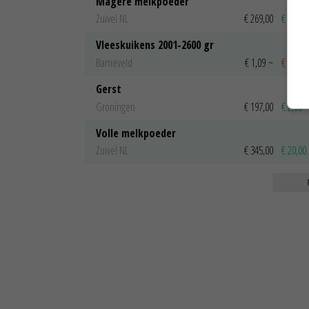
Magere melkpoeder
Zuivel NL
€ 269,00
€ 7,00
Vleeskuikens 2001-2600 gr
Barneveld
€ 1,09
~
€ 1,11
Gerst
Groningen
€ 197,00
€ 2,00
Volle melkpoeder
Zuivel NL
€ 345,00
€ 20,00