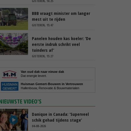
GISTEREN, 16:25
BBB vraagt minister om langer
mest uit te rijden
GISTEREN, 15:47
Panelen houden kas koeler: ‘De
eerste indruk schrikt veel
tuinders af’
GISTEREN, 15:27
Van oud dak naar nieuw dak
Dat energie levert.
Huisman Gemert-Bouwen in Vertrouwen
Hallenbouw, Renovatie & Bouwmaterialen
NIEUWSTE VIDEO'S
Danique in Canada: ‘Superveel
schik gehad tijdens stage’
04-08-2026