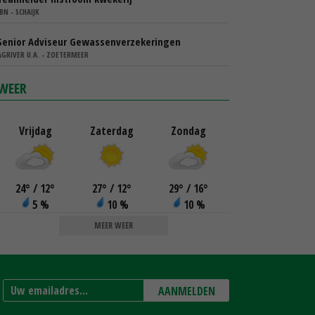
IBN - SCHAIJK
Senior Adviseur Gewassenverzekeringen
AGRIVER U.A. - ZOETERMEER
WEER
Vrijdag
Zaterdag
Zondag
24
°
/ 12
°
27
°
/ 12
°
29
°
/ 16
°
5 %
10 %
10 %
MEER WEER
AANMELDEN