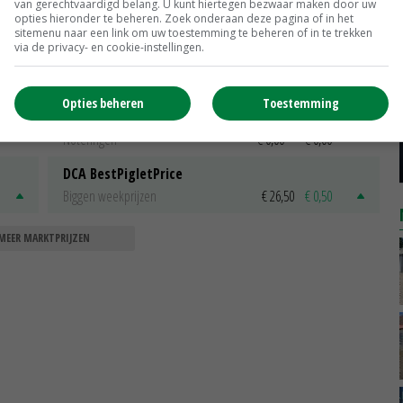
Scharreleieren maat 59
van gerechtvaardigd belang. U kunt hiertegen bezwaar maken door uw
opties hieronder te beheren. Zoek onderaan deze pagina of in het
Barneveld
€ 12,00
€ 0,00
sitemenu naar een link om uw toestemming te beheren of in te trekken
via de privacy- en cookie-instellingen.
Fritesgeschikt NL Du Be
PotatoNL
€ 15,00
~
€ 23,00
Opties beheren
Toestemming
Uien Middenmeer Geel 30-60% grof
Noteringen
€ 0,00
~
€ 0,00
DCA BestPigletPrice
Biggen weekprijzen
€ 26,50
€ 0,50
MEER MARKTPRIJZEN