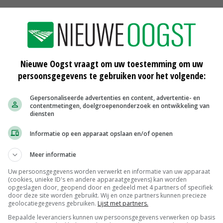
entenfruit huis
Nieuwe Oogst vraagt om uw toestemming om uw
persoonsgegevens te gebruiken voor het volgende:
Gepersonaliseerde advertenties en content, advertentie- en
contentmetingen, doelgroepenonderzoek en ontwikkeling van
diensten
Informatie op een apparaat opslaan en/of openen
or
Website schept orde in woud
Meer informatie
keurmerken
28-03-2014
Uw persoonsgegevens worden verwerkt en informatie van uw apparaat
(cookies, unieke ID's en andere apparaatgegevens) kan worden
opgeslagen door, geopend door en gedeeld met 4 partners of specifiek
door deze site worden gebruikt. Wij en onze partners kunnen precieze
geolocatiegegevens gebruiken.
Lijst met partners.
Bepaalde leveranciers kunnen uw persoonsgegevens verwerken op basis