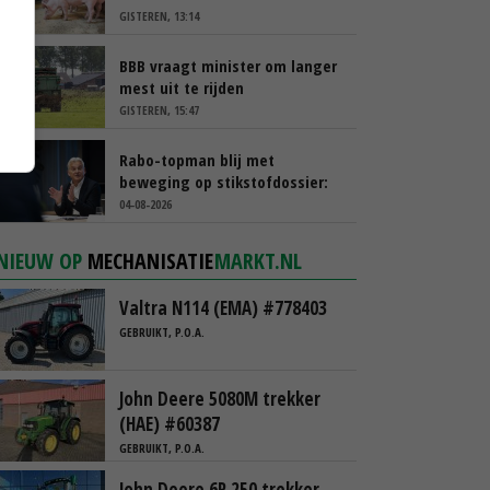
GISTEREN, 13:14
BBB vraagt minister om langer
mest uit te rijden
GISTEREN, 15:47
Rabo-topman blij met
beweging op stikstofdossier:
‘Verdienmodel van boeren blijft
04-08-2026
cruciaal’
NIEUW OP
MECHANISATIE
MARKT.NL
Valtra N114 (EMA) #778403
GEBRUIKT, P.O.A.
John Deere 5080M trekker
(HAE) #60387
GEBRUIKT, P.O.A.
John Deere 6R 250 trekker