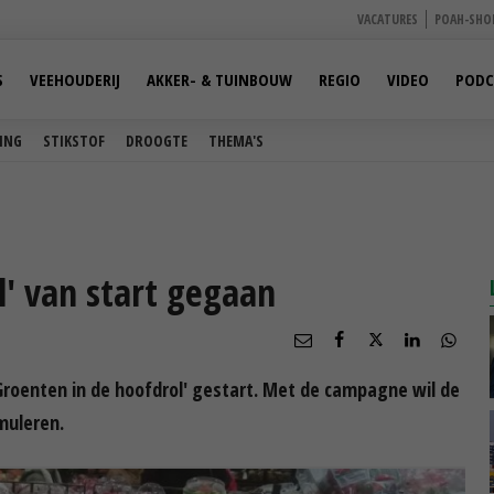
VACATURES
POAH-SHO
S
VEEHOUDERIJ
AKKER- & TUINBOUW
REGIO
VIDEO
PODC
ING
STIKSTOF
DROOGTE
THEMA'S
l' van start gegaan
Groenten in de hoofdrol' gestart. Met de campagne wil de
muleren.