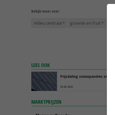
Bekijk meer over:
milieu centraal
groente en fruit
Gro
LEES OOK
Prijsdaling zonnepanelen zet do
03-06-2016
MARKTPRIJZEN