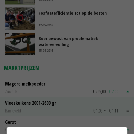
Fosfaatefficiëntie tot op de botten
12-05-2016
Boer bewust van problematiek
watervervuiling
15-04-2016
MARKTPRIJZEN
Magere melkpoeder
Zuivel NL
€ 269,00
€ 7,00
Vleeskuikens 2001-2600 gr
Barneveld
€ 1,09
~
€ 1,11
Gerst
Groningen
€ 197,00
€ 2,00