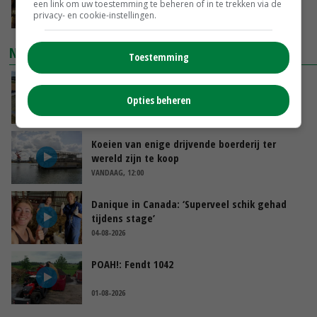
Apeldoorn zetten de trend
een link om uw toestemming te beheren of in te trekken via de
privacy- en cookie-instellingen.
VANDAAG, 14:48
NIEUWSTE VIDEO'S
Toestemming
Droogte veroorzaakt steeds meer problemen:
‘Bassin afgelopen week al leeg’
Opties beheren
VANDAAG, 14:06
Koeien van enige drijvende boerderij ter
wereld zijn te koop
VANDAAG, 12:00
Danique in Canada: ‘Superveel schik gehad
tijdens stage’
04-08-2026
POAH!: Fendt 1042
01-08-2026