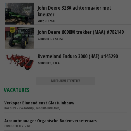
John Deere 328A achtermaaier met
kneuzer
2012, € 6.950
John Deere 6090M trekker (MAA) #782149
GEBRUIKT, € 58.950
Kverneland Enduro 3000 (HAE) #145290
GEBRUIKT, P.O.A.
MEER ADVERTENTIES
VACATURES
Verkoper Binnendienst Glastuinbouw
KARO BV - ZWAAGDIJK, NOORD-HOLLAND,
Accountmanager Organische Bodemverbeteraars
COMGOED B.V. - NL