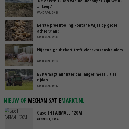
‘De eerste 10 ton van de uienoogst zijn we nu
al kwijt’
VANDAAG, 09:28
Eerste proefrooiing Fontane wijst op grote
achterstand
GISTEREN, 09:35
Nijpend geldtekort treft vleesvarkenshouders
GISTEREN, 13:14
BBB vraagt minister om langer mest uit te
rijden
GISTEREN, 15:47
NIEUW OP
MECHANISATIE
MARKT.NL
Case IH FARMALL 120M
GEBRUIKT, P.O.A.