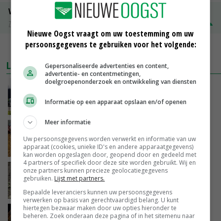
Volle melkpoeder
Zuivel NL
€ 345,00
€ 20,00
Nieuwe Oogst vraagt om uw toestemming om uw
persoonsgegevens te gebruiken voor het volgende:
MEER MARKTPRIJZEN
LAATSTE NIEUWS
Gepersonaliseerde advertenties en content,
advertentie- en contentmetingen,
doelgroepenonderzoek en ontwikkeling van diensten
Gemiddelde Europese melkprijs daalt licht in
juni
Informatie op een apparaat opslaan en/of openen
VANDAAG, 17:04
Meer informatie
Frans onderzoekcentrum bestrijkt hele
varkensvleesketen
Uw persoonsgegevens worden verwerkt en informatie van uw
apparaat (cookies, unieke ID's en andere apparaatgegevens)
VANDAAG, 15:29
kan worden opgeslagen door, geopend door en gedeeld met
4 partners of specifiek door deze site worden gebruikt. Wij en
Emmeloord noteert eerste zaaiuien op
onze partners kunnen precieze geolocatiegegevens
gebruiken.
Lijst met partners.
maximaal 20 euro
VANDAAG, 14:59
Bepaalde leveranciers kunnen uw persoonsgegevens
verwerken op basis van gerechtvaardigd belang. U kunt
hiertegen bezwaar maken door uw opties hieronder te
Spontane boerenacties in Twente en
beheren. Zoek onderaan deze pagina of in het sitemenu naar