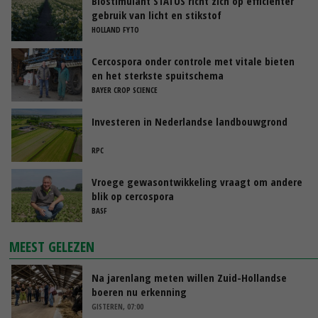
Biostimulant STATUS richt zich op efficiënter
gebruik van licht en stikstof
HOLLAND FYTO
Cercospora onder controle met vitale bieten
en het sterkste spuitschema
BAYER CROP SCIENCE
Investeren in Nederlandse landbouwgrond
RPC
Vroege gewasontwikkeling vraagt om andere
blik op cercospora
BASF
MEEST GELEZEN
Na jarenlang meten willen Zuid-Hollandse
boeren nu erkenning
GISTEREN, 07:00