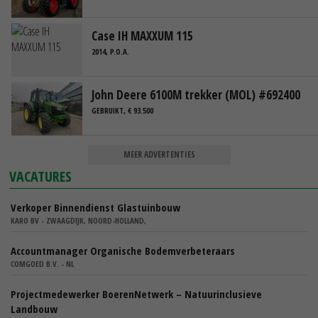
Case IH MAXXUM 115
2014, P.O.A.
John Deere 6100M trekker (MOL) #692400
GEBRUIKT, € 93.500
MEER ADVERTENTIES
VACATURES
Verkoper Binnendienst Glastuinbouw
KARO BV - ZWAAGDIJK, NOORD-HOLLAND,
Accountmanager Organische Bodemverbeteraars
COMGOED B.V. - NL
Projectmedewerker BoerenNetwerk – Natuurinclusieve
Landbouw