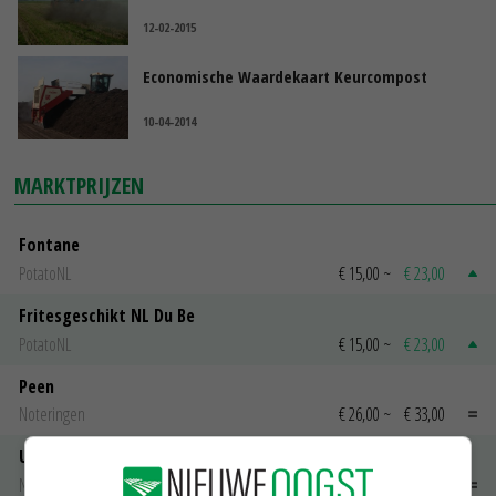
12-02-2015
Economische Waardekaart Keurcompost
10-04-2014
MARKTPRIJZEN
Fontane
PotatoNL
€ 15,00
~
€ 23,00
Fritesgeschikt NL Du Be
PotatoNL
€ 15,00
~
€ 23,00
Peen
Noteringen
€ 26,00
~
€ 33,00
Uien Middenmeer Geel 30-60% grof
Noteringen
€ 0,00
~
€ 0,00