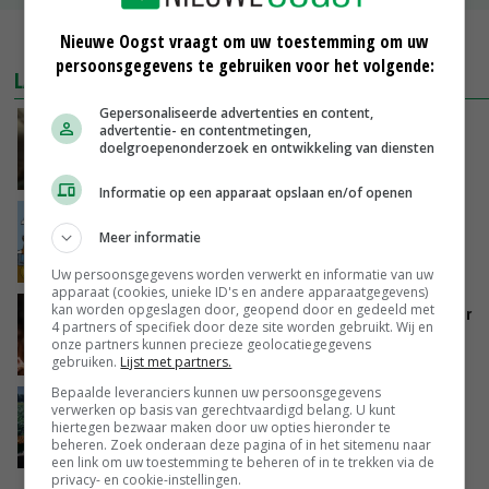
Nieuwe Oogst vraagt om uw toestemming om uw
MEER MARKTPRIJZEN
persoonsgegevens te gebruiken voor het volgende:
LAATSTE NIEUWS
Gepersonaliseerde advertenties en content,
‘Samenwerking A-ware en Amalthea gaat
advertentie- en contentmetingen,
zorgen voor meer balans’
doelgroepenonderzoek en ontwikkeling van diensten
GISTEREN, 16:01
Informatie op een apparaat opslaan en/of openen
Internationale vraag naar geitenzuivel blijft
Meer informatie
groot: Nederland in Europese top
GISTEREN, 15:33
Uw persoonsgegevens worden verwerkt en informatie van uw
apparaat (cookies, unieke ID's en andere apparaatgegevens)
kan worden opgeslagen door, geopend door en gedeeld met
Vlaamse varkensstapel krimpt, pluimveesector
4 partners of specifiek door deze site worden gebruikt. Wij en
groeit door schaalvergroting
onze partners kunnen precieze geolocatiegegevens
GISTEREN, 15:20
gebruiken.
Lijst met partners.
Bepaalde leveranciers kunnen uw persoonsgegevens
‘Cijfer jezelf niet weg en doe vooral ook waar
verwerken op basis van gerechtvaardigd belang. U kunt
je gelukkig van wordt’
hiertegen bezwaar maken door uw opties hieronder te
beheren. Zoek onderaan deze pagina of in het sitemenu naar
GISTEREN, 13:31
een link om uw toestemming te beheren of in te trekken via de
privacy- en cookie-instellingen.