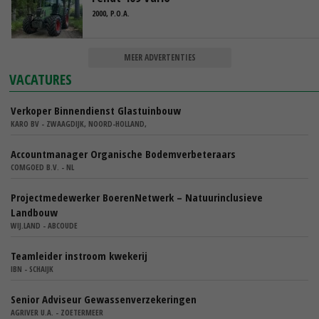
2000, P.O.A.
MEER ADVERTENTIES
VACATURES
Verkoper Binnendienst Glastuinbouw
KARO BV - ZWAAGDIJK, NOORD-HOLLAND,
Accountmanager Organische Bodemverbeteraars
COMGOED B.V. - NL
Projectmedewerker BoerenNetwerk – Natuurinclusieve
Landbouw
WIJ.LAND - ABCOUDE
Teamleider instroom kwekerij
IBN - SCHAIJK
Senior Adviseur Gewassenverzekeringen
AGRIVER U.A. - ZOETERMEER