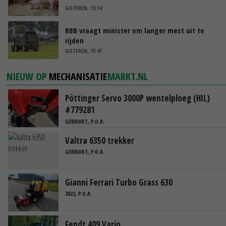
GISTEREN, 13:14
BBB vraagt minister om langer mest uit te
rijden
GISTEREN, 15:47
NIEUW OP
MECHANISATIE
MARKT.NL
Pöttinger Servo 3000P wentelploeg (HIL)
#779281
GEBRUIKT, P.O.A.
Valtra 6350 trekker
GEBRUIKT, P.O.A.
Gianni Ferrari Turbo Grass 630
2022, P.O.A.
Fendt 409 Vario