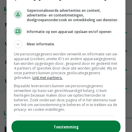
MARKTPRIJZEN
Gepersonaliseerde advertenties en content,
advertentie- en contentmetingen,
doelgroepenonderzoek en ontwikkeling van diensten
Magere melkpoeder
Zuivel NL
€ 269,00
€ 7,00
Informatie op een apparaat opslaan en/of openen
Vleeskuikens 2001-2600 gr
Meer informatie
Barneveld
€ 1,09
~
€ 1,11
Uw persoonsgegevens worden verwerkt en informatie van uw
apparaat (cookies, unieke ID's en andere apparaatgegevens)
Gerst
kan worden opgeslagen door, geopend door en gedeeld met
4 partners of specifiek door deze site worden gebruikt. Wij en
Groningen
€ 197,00
€ 2,00
onze partners kunnen precieze geolocatiegegevens
gebruiken.
Lijst met partners.
Volle melkpoeder
Bepaalde leveranciers kunnen uw persoonsgegevens
Zuivel NL
€ 345,00
€ 20,00
verwerken op basis van gerechtvaardigd belang. U kunt
hiertegen bezwaar maken door uw opties hieronder te
beheren. Zoek onderaan deze pagina of in het sitemenu naar
MEER MARKTPRIJZEN
een link om uw toestemming te beheren of in te trekken via de
privacy- en cookie-instellingen.
LAATSTE NIEUWS
Gemiddelde Europese melkprijs daalt licht in
Toestemming
juni