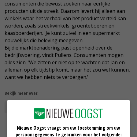
consumenten die bewust zoeken naar eerlijke
producten uit de streek. Daarom levert hij alleen aan
winkels waar het verhaal van het product verteld kan
worden, zoals streekwinkels, groenteboeren en
kaasboerderijen. 'Je kunt zuivel in een supermarkt
nauwelijks die beleving meegeven.'
Bij die marktbenadering past openheid over de
bedrijfsvoering, vindt Pullens. Consumenten mogen
alles zien. 'We zitten er niet op te wachten dat Jan en
alleman op elk tijdstip komt, maar het zou wel kunnen,
want we hebben niets te verbergen.'
Bekijk meer over:
Pullens
Ambachtshoeve
Nieuwe Oogst vraagt om uw toestemming om uw
persoonsgegevens te gebruiken voor het volgende: