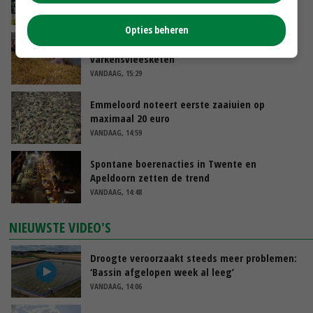
VANDAAG, 17:04
Opties beheren
Frans onderzoekcentrum bestrijkt hele
varkensvleesketen
VANDAAG, 15:29
Emmeloord noteert eerste zaaiuien op
maximaal 20 euro
VANDAAG, 14:59
Spontane boerenacties in Twente en
Apeldoorn zetten de trend
VANDAAG, 14:48
NIEUWSTE VIDEO'S
Droogte veroorzaakt steeds meer problemen:
‘Bassin afgelopen week al leeg’
VANDAAG, 14:06