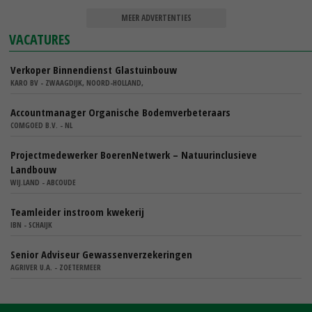
MEER ADVERTENTIES
VACATURES
Verkoper Binnendienst Glastuinbouw
KARO BV - ZWAAGDIJK, NOORD-HOLLAND,
Accountmanager Organische Bodemverbeteraars
COMGOED B.V. - NL
Projectmedewerker BoerenNetwerk – Natuurinclusieve
Landbouw
WIJ.LAND - ABCOUDE
Teamleider instroom kwekerij
IBN - SCHAIJK
Senior Adviseur Gewassenverzekeringen
AGRIVER U.A. - ZOETERMEER