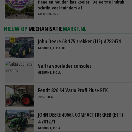
Panelen houden kas koeler: ‘De eerste indruk
schrikt veel tuinders af’
GISTEREN, 15:27
NIEUW OP
MECHANISATIE
MARKT.NL
John Deere 6R 175 trekker (LIE) #782474
GEBRUIKT, € 153.500
Valtra voorlader consoles
GEBRUIKT, P.O.A.
Fendt 826 S4 Vario Profi Plus+ RTK
2015, P.O.A.
JOHN DEERE 4066R COMPACTTREKKER (ETT)
#781271
GEBRUIKT, P.O.A.