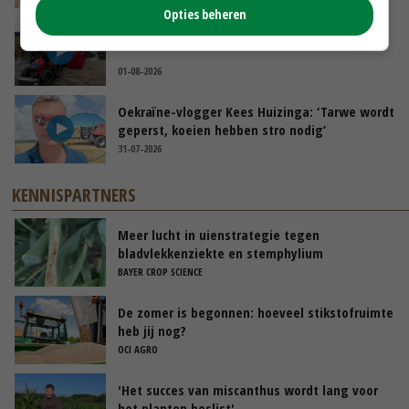
Opties beheren
POAH!: Fendt 1042
01-08-2026
Oekraïne-vlogger Kees Huizinga: ‘Tarwe wordt
geperst, koeien hebben stro nodig’
31-07-2026
KENNISPARTNERS
Meer lucht in uienstrategie tegen
bladvlekkenziekte en stemphylium
BAYER CROP SCIENCE
De zomer is begonnen: hoeveel stikstofruimte
heb jij nog?
OCI AGRO
'Het succes van miscanthus wordt lang voor
het planten beslist'