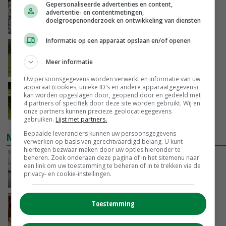
Gepersonaliseerde advertenties en content,
Nederlands project versterkt Iraakse
advertentie- en contentmetingen,
groentetelers
doelgroepenonderzoek en ontwikkeling van diensten
VANDAAG, 13:39
Informatie op een apparaat opslaan en/of openen
Westnijlvirus vastgesteld bij paard in
Schipluiden
Meer informatie
VANDAAG, 13:04
Uw persoonsgegevens worden verwerkt en informatie van uw
apparaat (cookies, unieke ID's en andere apparaatgegevens)
Onderzoek: rantsoen van invloed op
kan worden opgeslagen door, geopend door en gedeeld met
wateropname koe
4 partners of specifiek door deze site worden gebruikt. Wij en
onze partners kunnen precieze geolocatiegegevens
VANDAAG, 12:37
gebruiken.
Lijst met partners.
Bepaalde leveranciers kunnen uw persoonsgegevens
NIEUWSTE VIDEO'S
verwerken op basis van gerechtvaardigd belang. U kunt
hiertegen bezwaar maken door uw opties hieronder te
beheren. Zoek onderaan deze pagina of in het sitemenu naar
Koeien van enige drijvende boerderij ter
een link om uw toestemming te beheren of in te trekken via de
wereld zijn te koop
privacy- en cookie-instellingen.
VANDAAG, 12:00
Danique in Canada: ‘Superveel schik gehad
Toestemming
tijdens stage’
04-08-2026