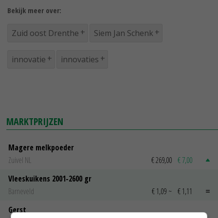
Bekijk meer over:
Zuid oost Drenthe
Siem Jan Schenk
innovatie
innovaties
MARKTPRIJZEN
Magere melkpoeder
Zuivel NL
€ 269,00
€ 7,00
Vleeskuikens 2001-2600 gr
Barneveld
€ 1,09
~
€ 1,11
Gerst