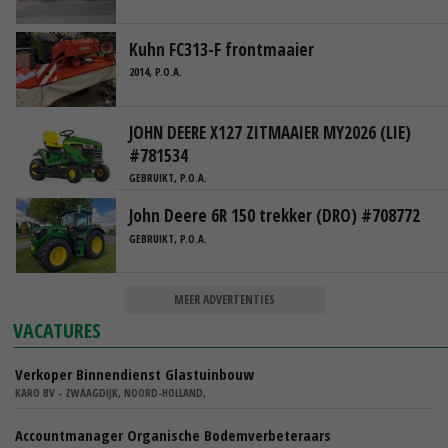
Kuhn FC313-F frontmaaier
2014, P.O.A.
JOHN DEERE X127 ZITMAAIER MY2026 (LIE)
#781534
GEBRUIKT, P.O.A.
John Deere 6R 150 trekker (DRO) #708772
GEBRUIKT, P.O.A.
MEER ADVERTENTIES
VACATURES
Verkoper Binnendienst Glastuinbouw
KARO BV - ZWAAGDIJK, NOORD-HOLLAND,
Accountmanager Organische Bodemverbeteraars