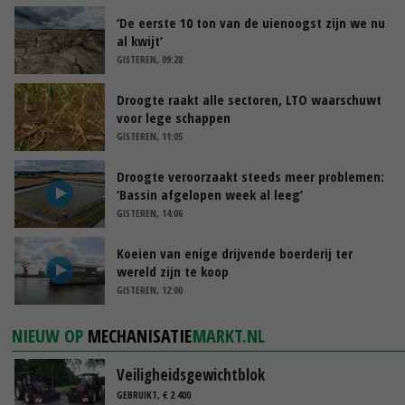
‘De eerste 10 ton van de uienoogst zijn we nu
al kwijt’
GISTEREN, 09:28
Droogte raakt alle sectoren, LTO waarschuwt
voor lege schappen
GISTEREN, 11:05
Droogte veroorzaakt steeds meer problemen:
‘Bassin afgelopen week al leeg’
GISTEREN, 14:06
Koeien van enige drijvende boerderij ter
wereld zijn te koop
GISTEREN, 12:00
NIEUW OP
MECHANISATIE
MARKT.NL
Veiligheidsgewichtblok
GEBRUIKT, € 2.400