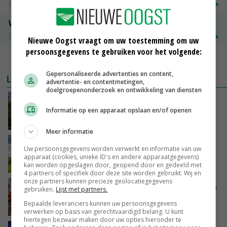
Groningen
€ 197,00
€ 2,00
Volle melkpoeder
Zuivel NL
€ 345,00
€ 20,00
Nieuwe Oogst vraagt om uw toestemming om uw
persoonsgegevens te gebruiken voor het volgende:
MEER MARKTPRIJZEN
Gepersonaliseerde advertenties en content,
LAATSTE NIEUWS
advertentie- en contentmetingen,
doelgroepenonderzoek en ontwikkeling van diensten
Kamervragen over onttrekkingsverbod,
minister spreekt van ‘ondernemersrisico’
Informatie op een apparaat opslaan en/of openen
VANDAAG, 16:27
Meer informatie
‘Rendement van Krullvarkens komt van de
Uw persoonsgegevens worden verwerkt en informatie van uw
overkant’
apparaat (cookies, unieke ID's en andere apparaatgegevens)
kan worden opgeslagen door, geopend door en gedeeld met
VANDAAG, 15:30
4 partners of specifiek door deze site worden gebruikt. Wij en
onze partners kunnen precieze geolocatiegegevens
Oorlogen en El Niño stuwen voedselprijzen op
gebruiken.
Lijst met partners.
Bepaalde leveranciers kunnen uw persoonsgegevens
VANDAAG, 15:04
verwerken op basis van gerechtvaardigd belang. U kunt
hiertegen bezwaar maken door uw opties hieronder te