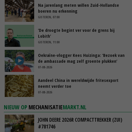
Na jarenlang meten willen Zuid-Hollandse
boeren nu erkenning
GISTEREN, 07:00
‘De droogte begint ver voor de grens bij
Lobith’
GISTEREN, 11:00
Oekraïne-vlogger Kees Huizinga: ‘Bezoek van
de ambassade mag zelf groente plukken’
07-08-2026
Aandeel China in wereldwijde fritesexport
neemt verder toe
07-08-2026
NIEUW OP
MECHANISATIE
MARKT.NL
JOHN DEERE 2026R COMPACTTREKKER (ZUI)
#781746