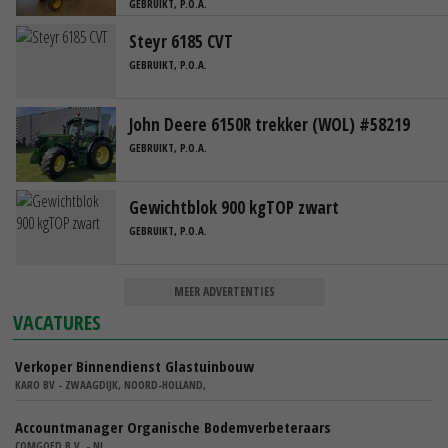
GEBRUIKT, P.O.A.
Steyr 6185 CVT
GEBRUIKT, P.O.A.
John Deere 6150R trekker (WOL) #58219
GEBRUIKT, P.O.A.
Gewichtblok 900 kgTOP zwart
GEBRUIKT, P.O.A.
MEER ADVERTENTIES
VACATURES
Verkoper Binnendienst Glastuinbouw
KARO BV - ZWAAGDIJK, NOORD-HOLLAND,
Accountmanager Organische Bodemverbeteraars
COMGOED B.V. - NL