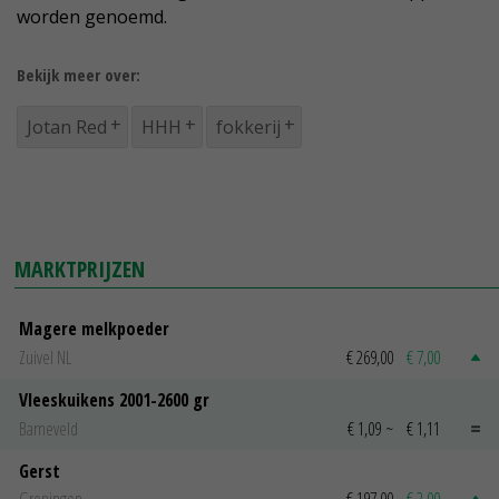
worden genoemd.
Bekijk meer over:
Jotan Red
HHH
fokkerij
MARKTPRIJZEN
Magere melkpoeder
Zuivel NL
€ 269,00
€ 7,00
Vleeskuikens 2001-2600 gr
Barneveld
€ 1,09
~
€ 1,11
Gerst