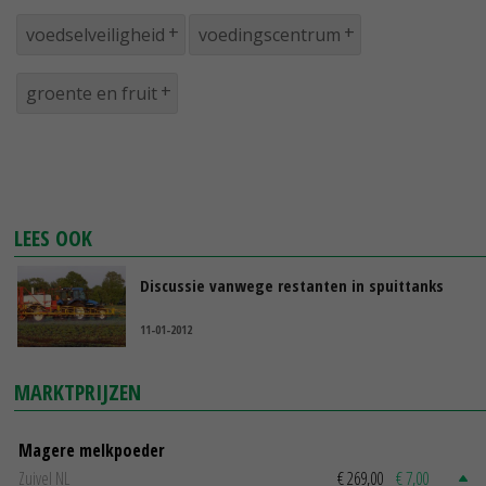
voedselveiligheid
voedingscentrum
groente en fruit
LEES OOK
Discussie vanwege restanten in spuittanks
11-01-2012
MARKTPRIJZEN
Magere melkpoeder
Zuivel NL
€ 269,00
€ 7,00