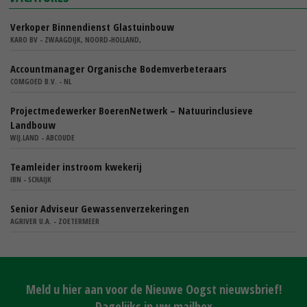
Verkoper Binnendienst Glastuinbouw
KARO BV - ZWAAGDIJK, NOORD-HOLLAND,
Accountmanager Organische Bodemverbeteraars
COMGOED B.V. - NL
Projectmedewerker BoerenNetwerk – Natuurinclusieve
Landbouw
WIJ.LAND - ABCOUDE
Teamleider instroom kwekerij
IBN - SCHAIJK
Senior Adviseur Gewassenverzekeringen
AGRIVER U.A. - ZOETERMEER
Meld u hier aan voor de Nieuwe Oogst nieuwsbrief!
Dagelijks in uw mailbox