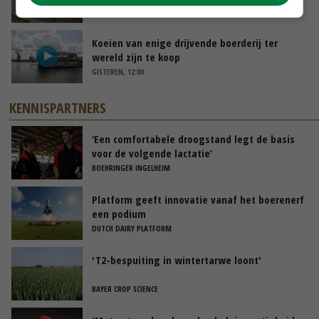
GISTEREN, 14:06
Koeien van enige drijvende boerderij ter
wereld zijn te koop
GISTEREN, 12:00
KENNISPARTNERS
‘Een comfortabele droogstand legt de basis
voor de volgende lactatie’
BOEHRINGER INGELHEIM
Platform geeft innovatie vanaf het boerenerf
een podium
DUTCH DAIRY PLATFORM
'T2-bespuiting in wintertarwe loont'
BAYER CROP SCIENCE