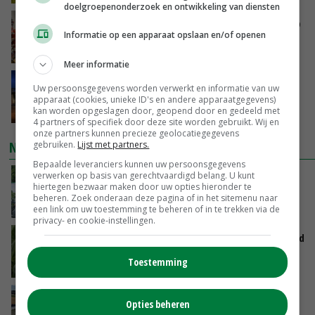
doelgroepenonderzoek en ontwikkeling van diensten
Oorlogen en El Niño stuwen voedselprijzen op
Informatie op een apparaat opslaan en/of openen
VANDAAG, 15:04
Meer informatie
Nettowinst Royal A-ware onder druk ondanks
Uw persoonsgegevens worden verwerkt en informatie van uw
hogere omzet
apparaat (cookies, unieke ID's en andere apparaatgegevens)
kan worden opgeslagen door, geopend door en gedeeld met
VANDAAG, 14:35
4 partners of specifiek door deze site worden gebruikt. Wij en
onze partners kunnen precieze geolocatiegegevens
NIEUWSTE VIDEO'S
gebruiken.
Lijst met partners.
Bepaalde leveranciers kunnen uw persoonsgegevens
verwerken op basis van gerechtvaardigd belang. U kunt
Oekraïne-vlogger Kees Huizinga: ‘Bezoek van
hiertegen bezwaar maken door uw opties hieronder te
de ambassade mag zelf groente plukken’
beheren. Zoek onderaan deze pagina of in het sitemenu naar
VANDAAG, 12:00
een link om uw toestemming te beheren of in te trekken via de
privacy- en cookie-instellingen.
Limburgse mais van Frijns doet het verrassend
goed
Toestemming
VANDAAG, 10:00
Droogte veroorzaakt steeds meer problemen:
Opties beheren
‘Bassin afgelopen week al leeg’