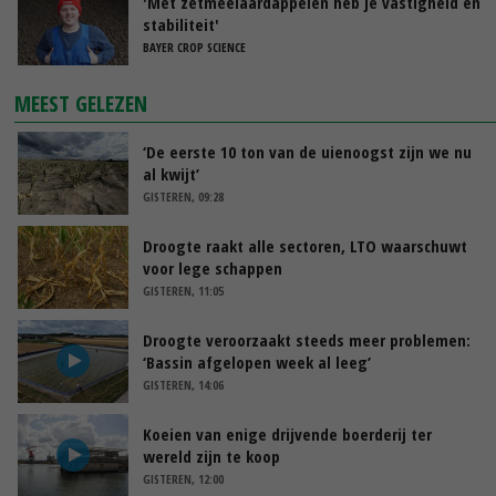
'Met zetmeelaardappelen heb je vastigheid en
stabiliteit'
BAYER CROP SCIENCE
MEEST GELEZEN
‘De eerste 10 ton van de uienoogst zijn we nu
al kwijt’
GISTEREN, 09:28
Droogte raakt alle sectoren, LTO waarschuwt
voor lege schappen
GISTEREN, 11:05
Droogte veroorzaakt steeds meer problemen:
‘Bassin afgelopen week al leeg’
GISTEREN, 14:06
Koeien van enige drijvende boerderij ter
wereld zijn te koop
GISTEREN, 12:00