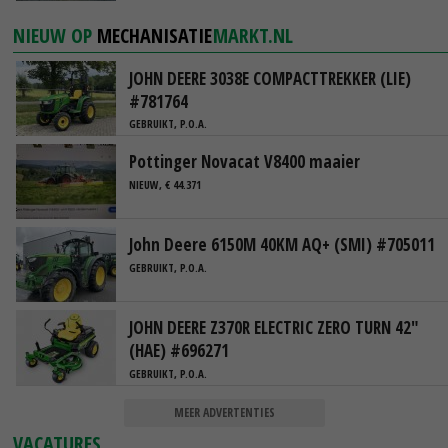
NIEUW OP
MECHANISATIE
MARKT.NL
JOHN DEERE 3038E COMPACTTREKKER (LIE)
#781764
GEBRUIKT, P.O.A.
Pottinger Novacat V8400 maaier
NIEUW, € 44.371
John Deere 6150M 40KM AQ+ (SMI) #705011
GEBRUIKT, P.O.A.
JOHN DEERE Z370R ELECTRIC ZERO TURN 42"
(HAE) #696271
GEBRUIKT, P.O.A.
MEER ADVERTENTIES
VACATURES