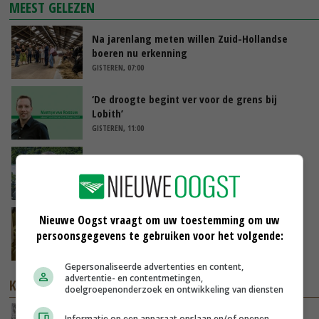
MEEST GELEZEN
Na jarenlang meten willen Zuid-Hollandse
boeren nu erkenning
GISTEREN, 07:00
‘De droogte begint ver voor de grens bij
Lobith’
GISTEREN, 11:00
Oekraïne-vlogger Kees Huizinga: ‘Bezoek van
de ambassade mag zelf groente plukken’
07-08-2026
Nieuwe Oogst vraagt om uw toestemming om uw
Aandeel China in wereldwijde fritesexport
neemt verder toe
persoonsgegevens te gebruiken voor het volgende:
07-08-2026
Gepersonaliseerde advertenties en content,
advertentie- en contentmetingen,
KENNISPARTNERS
doelgroepenonderzoek en ontwikkeling van diensten
‘Meeldauw kan ons zomaar weer eens
Informatie op een apparaat opslaan en/of openen