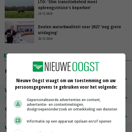
LTO: 'Slim transitiebeleid moet
opbrengstrisico's beperken'
24-12-2024
Doelen waterkwaliteit voor 2027 'nog grote
uitdaging'
20-12-2024
MARKTPRIJZEN
Magere melkpoeder
Zuivel NL
€ 269,00
€ 7,00
Nieuwe Oogst vraagt om uw toestemming om uw
persoonsgegevens te gebruiken voor het volgende:
Vleeskuikens 2001-2600 gr
Barneveld
€ 1,09
~
€ 1,11
Gepersonaliseerde advertenties en content,
advertentie- en contentmetingen,
Gerst
doelgroepenonderzoek en ontwikkeling van diensten
Groningen
€ 197,00
€ 2,00
Informatie op een apparaat opslaan en/of openen
Volle melkpoeder