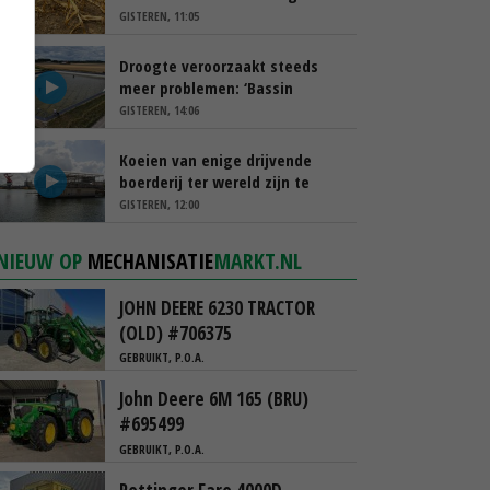
schappen
GISTEREN, 11:05
Droogte veroorzaakt steeds
meer problemen: ‘Bassin
afgelopen week al leeg’
GISTEREN, 14:06
Koeien van enige drijvende
boerderij ter wereld zijn te
koop
GISTEREN, 12:00
NIEUW OP
MECHANISATIE
MARKT.NL
JOHN DEERE 6230 TRACTOR
(OLD) #706375
GEBRUIKT, P.O.A.
John Deere 6M 165 (BRU)
#695499
GEBRUIKT, P.O.A.