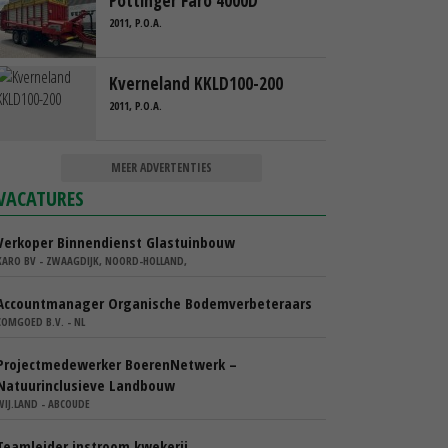
Pottinger Faro 4000D
2011, P.O.A.
Kverneland KKLD100-200
2011, P.O.A.
MEER ADVERTENTIES
VACATURES
Verkoper Binnendienst Glastuinbouw
KARO BV - ZWAAGDIJK, NOORD-HOLLAND,
Accountmanager Organische Bodemverbeteraars
COMGOED B.V. - NL
Projectmedewerker BoerenNetwerk –
Natuurinclusieve Landbouw
WIJ.LAND - ABCOUDE
Teamleider instroom kwekerij