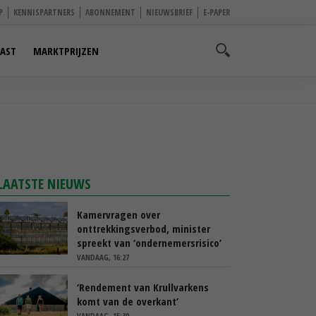
P
KENNISPARTNERS
ABONNEMENT
NIEUWSBRIEF
E-PAPER
AST
MARKTPRIJZEN
LAATSTE NIEUWS
Kamervragen over
onttrekkingsverbod, minister
spreekt van ‘ondernemersrisico’
VANDAAG, 16:27
‘Rendement van Krullvarkens
komt van de overkant’
VANDAAG, 15:30