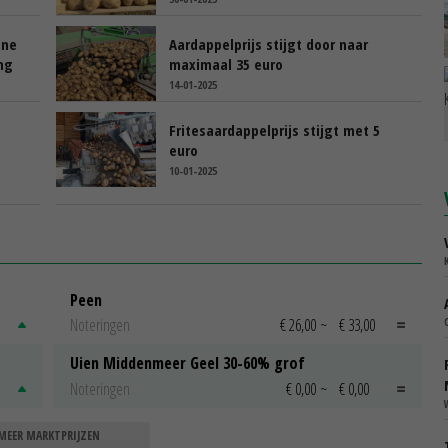
ane
Aardappelprijs stijgt door naar
ng
maximaal 35 euro
14-01-2025
Fritesaardappelprijs stijgt met 5
euro
10-01-2025
Peen
Noteringen
€ 26,00
~
€ 33,00
Uien Middenmeer Geel 30-60% grof
Noteringen
€ 0,00
~
€ 0,00
MEER MARKTPRIJZEN