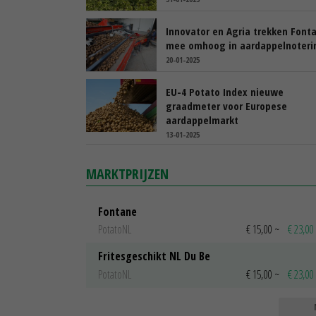
Innovator en Agria trekken Font
mee omhoog in aardappelnoteri
20-01-2025
EU-4 Potato Index nieuwe
graadmeter voor Europese
aardappelmarkt
13-01-2025
MARKTPRIJZEN
Fontane
PotatoNL
€ 15,00
~
€ 23,00
Fritesgeschikt NL Du Be
PotatoNL
€ 15,00
~
€ 23,00