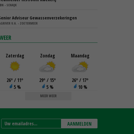
IBN - SCHAIJK
Senior Adviseur Gewassenverzekeringen
AGRIVER U.A. - ZOETERMEER
WEER
Zaterdag
Zondag
Maandag
26
°
/ 11
°
29
°
/ 15
°
26
°
/ 17
°
5 %
5 %
10 %
MEER WEER
AANMELDEN