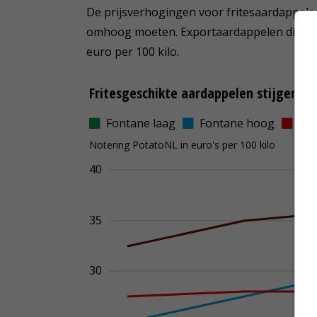
De prijsverhogingen voor fritesaardappele
omhoog moeten. Exportaardappelen die niet 
euro per 100 kilo.