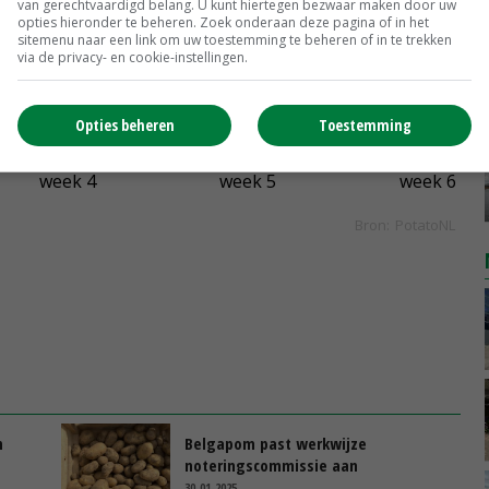
van gerechtvaardigd belang. U kunt hiertegen bezwaar maken door uw
opties hieronder te beheren. Zoek onderaan deze pagina of in het
sitemenu naar een link om uw toestemming te beheren of in te trekken
via de privacy- en cookie-instellingen.
Opties beheren
Toestemming
n
Belgapom past werkwijze
noteringscommissie aan
30-01-2025