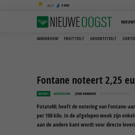
0 MM
20,3
NIEUW
AKKERBOUW
FRUITTEELT
GROENTETEELT
SIERTE
Fontane noteert 2,25 e
NIEUWS
AKKERBOUW
JOHN RAMAKER
03 FEB 2025 OM 14:57
UUR
PotatoNL heeft de notering van Fontane-aar
per 100 kilo. In de afgelopen week zijn enke
aan de andere kant wordt voor directe leveri