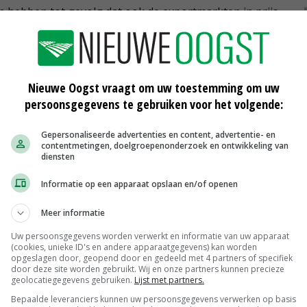
n hebben tot gevolg dat ook de exportmarkten in prijs
in de frites gaan, stijgen met 1,50 euro naar 24 tot 30
Nieuwe Oogst vraagt om uw toestemming om uw
persoonsgegevens te gebruiken voor het volgende:
Gepersonaliseerde advertenties en content, advertentie- en
contentmetingen, doelgroepenonderzoek en ontwikkeling van
diensten
Informatie op een apparaat opslaan en/of openen
Meer informatie
Uw persoonsgegevens worden verwerkt en informatie van uw apparaat
(cookies, unieke ID's en andere apparaatgegevens) kan worden
opgeslagen door, geopend door en gedeeld met 4 partners of specifiek
door deze site worden gebruikt. Wij en onze partners kunnen precieze
geolocatiegegevens gebruiken.
Lijst met partners.
Bepaalde leveranciers kunnen uw persoonsgegevens verwerken op basis