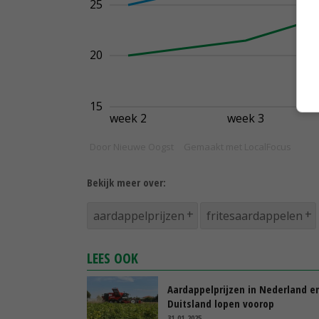
Bekijk meer over:
aardappelprijzen
fritesaardappelen
LEES OOK
Aardappelprijzen in Nederland e
Duitsland lopen voorop
31-01-2025