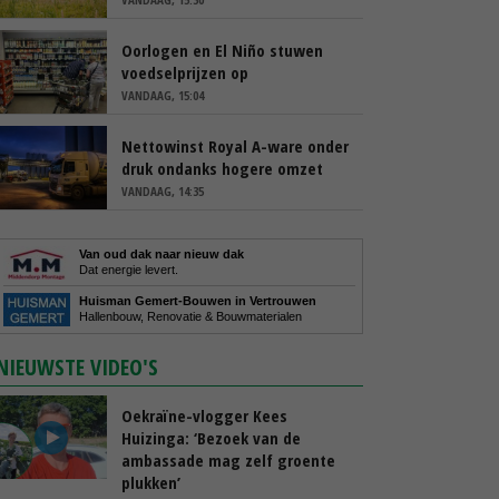
Oorlogen en El Niño stuwen
voedselprijzen op
VANDAAG, 15:04
Nettowinst Royal A-ware onder
druk ondanks hogere omzet
VANDAAG, 14:35
Van oud dak naar nieuw dak
Dat energie levert.
Huisman Gemert-Bouwen in Vertrouwen
Hallenbouw, Renovatie & Bouwmaterialen
NIEUWSTE VIDEO'S
Oekraïne-vlogger Kees
Huizinga: ‘Bezoek van de
ambassade mag zelf groente
plukken’