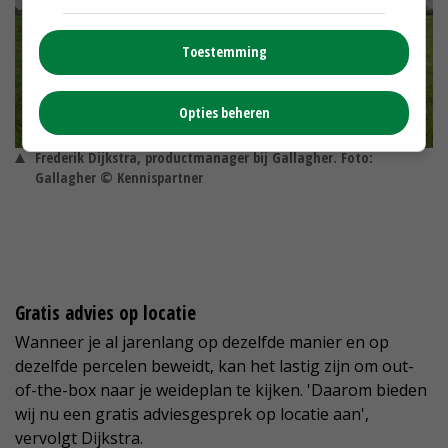
Toestemming
Opties beheren
Frederik Dijkstra, productmanager bij Gallagher. Foto:
Gallagher © Kennispartner
Gratis advies op locatie
Wanneer je al jarenlang op dezelfde manier en op
dezelfde percelen beweidt, kan het lastig zijn om out-
of-the-box naar je weideplan te kijken. 'Daarom bieden
wij nu een gratis adviesgesprek op locatie aan',
vervolgt Dijkstra.