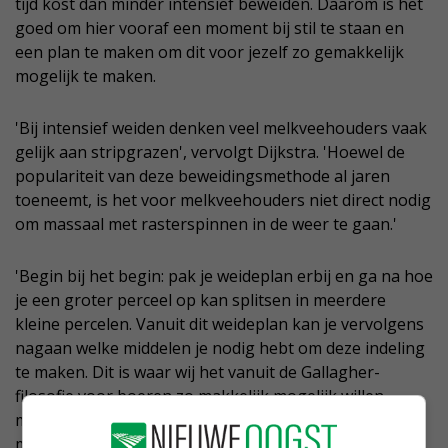
tijd kost dan minder intensief beweiden. Daarom is het
goed om hier vooraf een moment bij stil te staan en
een plan te maken om dit voor jezelf zo gemakkelijk
mogelijk te maken.
'Bij intensief weiden denken veel melkveehouders vaak
gelijk aan stripgrazen', vervolgt Dijkstra. 'Hoewel de
populariteit van deze beweidingsmethode al jaren
toeneemt, is het voor melkveehouders niet direct nodig
om massaal met rasterspinnen in de weer te gaan.'
'Begin bij het begin: pak je weideplan erbij en ga na hoe
je een groter perceel op kan splitsen in meerdere
kleine percelen. Vanuit dit weideplan kan je vervolgens
nagaan welke middelen je nodig hebt om deze indeling
te maken. Dit is waar wij het vanuit de Gallagher-
filosofie voor boeren zo makkelijk mogelijk willen
maken. Al tientallen jaren ontwikkelen wij producten
met het ultieme doel: zo snel mogelijk en in één keer