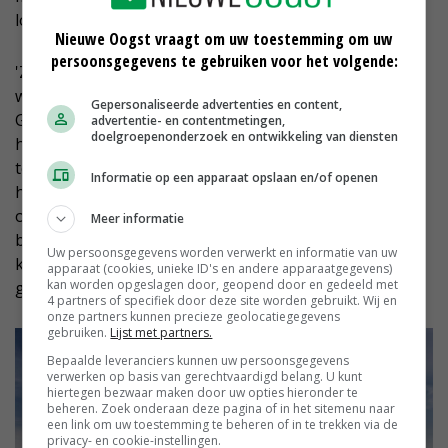
lopen een draad zetten of verplaatsen.'
Nieuwe Oogst vraagt om uw toestemming om uw
persoonsgegevens te gebruiken voor het volgende:
'Zeker bij zeer mobiele afrasteringen is hier veel tijd te
winnen. Denk bijvoorbeeld aan een combinatie van de
Gepersonaliseerde advertenties en content,
Gallagher ringtoppaal, haspel met versnelling, haspel
advertentie- en contentmetingen,
doelgroepenonderzoek en ontwikkeling van diensten
hoekpaal en een stevig draad dat goed bestand is
tegen het vaak oprollen op een haspel. Deze artikelen
Informatie op een apparaat opslaan en/of openen
heb je gelukkig niet in grote hoeveelheden nodig
omdat een mobiele afrastering vrij kort is. Wel is het
Meer informatie
belangrijk om voor artikelen van hoge kwaliteit te
Uw persoonsgegevens worden verwerkt en informatie van uw
kiezen, aangezien ze wél erg intensief worden
apparaat (cookies, unieke ID's en andere apparaatgegevens)
kan worden opgeslagen door, geopend door en gedeeld met
gebruikt.'
4 partners of specifiek door deze site worden gebruikt. Wij en
onze partners kunnen precieze geolocatiegegevens
gebruiken.
Lijst met partners.
Bepaalde leveranciers kunnen uw persoonsgegevens
verwerken op basis van gerechtvaardigd belang. U kunt
hiertegen bezwaar maken door uw opties hieronder te
beheren. Zoek onderaan deze pagina of in het sitemenu naar
een link om uw toestemming te beheren of in te trekken via de
privacy- en cookie-instellingen.