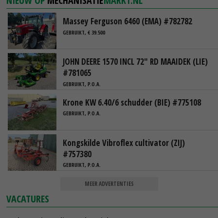
NIEUW OP
MECHANISATIE
MARKT.NL
Massey Ferguson 6460 (EMA) #782782
GEBRUIKT, € 39.500
JOHN DEERE 1570 INCL 72" RD MAAIDEK (LIE)
#781065
GEBRUIKT, P.O.A.
Krone KW 6.40/6 schudder (BIE) #775108
GEBRUIKT, P.O.A.
Kongskilde Vibroflex cultivator (ZIJ)
#757380
GEBRUIKT, P.O.A.
MEER ADVERTENTIES
VACATURES