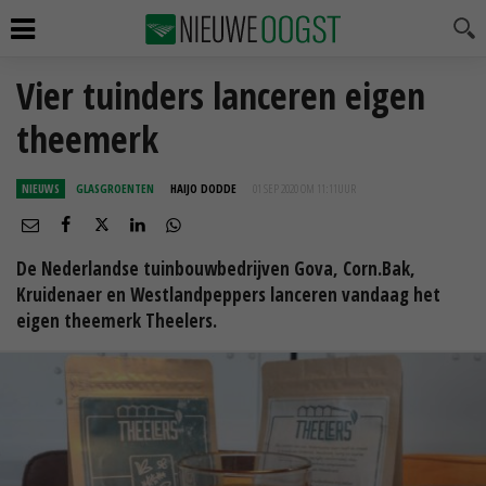
Vier tuinders lanceren eigen
theemerk
NIEUWS
GLASGROENTEN
HAIJO DODDE
01 SEP 2020 OM 11:11
UUR
De Nederlandse tuinbouwbedrijven Gova, Corn.Bak,
Kruidenaer en Westlandpeppers lanceren vandaag het
eigen theemerk Theelers.