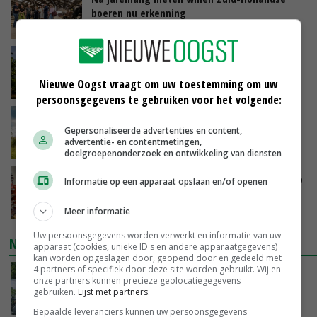
boeren nu erkenning
VANDAAG, 07:00
Kamervragen over onttrekkingsverbod,
minister spreekt van ‘ondernemersrisico’
Nieuwe Oogst vraagt om uw toestemming om uw
GISTEREN, 16:27
persoonsgegevens te gebruiken voor het volgende:
‘Rendement van Krullvarkens komt van de
Gepersonaliseerde advertenties en content,
overkant’
advertentie- en contentmetingen,
GISTEREN, 15:30
doelgroepenonderzoek en ontwikkeling van diensten
Oorlogen en El Niño stuwen voedselprijzen op
Informatie op een apparaat opslaan en/of openen
GISTEREN, 15:04
Meer informatie
Uw persoonsgegevens worden verwerkt en informatie van uw
NIEUWSTE VIDEO'S
apparaat (cookies, unieke ID's en andere apparaatgegevens)
kan worden opgeslagen door, geopend door en gedeeld met
4 partners of specifiek door deze site worden gebruikt. Wij en
Oekraïne-vlogger Kees Huizinga: ‘Bezoek van
onze partners kunnen precieze geolocatiegegevens
de ambassade mag zelf groente plukken’
gebruiken.
Lijst met partners.
GISTEREN, 12:00
Bepaalde leveranciers kunnen uw persoonsgegevens