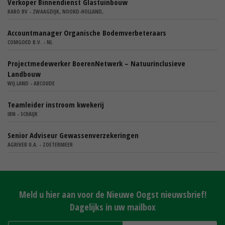
Verkoper Binnendienst Glastuinbouw
KARO BV - ZWAAGDIJK, NOORD-HOLLAND,
Accountmanager Organische Bodemverbeteraars
COMGOED B.V. - NL
Projectmedewerker BoerenNetwerk – Natuurinclusieve
Landbouw
WIJ.LAND - ABCOUDE
Teamleider instroom kwekerij
IBN - SCHAIJK
Senior Adviseur Gewassenverzekeringen
AGRIVER U.A. - ZOETERMEER
Meld u hier aan voor de Nieuwe Oogst nieuwsbrief!
Dagelijks in uw mailbox