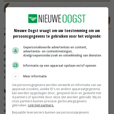
De ventilatoren van Abbi-Aerotech
waren wat wij voor ogen hadden qua
zuinigheid
Nieuwe Oogst vraagt om uw toestemming om uw
PIETER VAN WEZEL, MELKVEEHOUDER
persoonsgegevens te gebruiken voor het volgende:
Abbi-Aerotech bracht in 2016 een permanente
Gepersonaliseerde advertenties en content,
advertentie- en contentmetingen,
magneetmotor (gelijkstroommotor) met een
doelgroepenonderzoek en ontwikkeling van diensten
elektronische omvormer op de markt. Omdat de
ventilatoren nog werkten met aandrijfriemen, poelies,
Informatie op een apparaat opslaan en/of openen
lagers en assen, zou een direct aangedreven ventilator
Meer informatie
naar verwachting veel energiezuiniger zijn.
Uw persoonsgegevens worden verwerkt en informatie van uw
apparaat (cookies, unieke ID's en andere apparaatgegevens)
Weinig onderhoud
kan worden opgeslagen door, geopend door en gedeeld met
4 partners of specifiek door deze site worden gebruikt. Wij en
In 2018 is de Abbifan 140-XXP-2 op de markt gebracht;
onze partners kunnen precieze geolocatiegegevens
de motor is direct verbonden met de propeller, het
gebruiken.
Lijst met partners.
stroomverbruik is laag en de ventilator vergt weinig
Bepaalde leveranciers kunnen uw persoonsgegevens