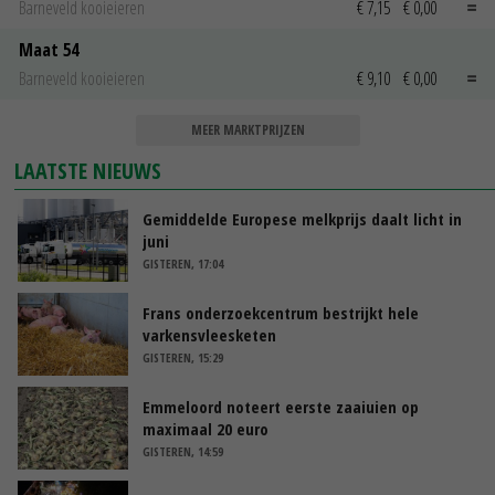
Barneveld kooieieren
€ 7,15
€ 0,00
Maat 54
Barneveld kooieieren
€ 9,10
€ 0,00
MEER MARKTPRIJZEN
LAATSTE NIEUWS
Gemiddelde Europese melkprijs daalt licht in
juni
GISTEREN, 17:04
Frans onderzoekcentrum bestrijkt hele
varkensvleesketen
GISTEREN, 15:29
Emmeloord noteert eerste zaaiuien op
maximaal 20 euro
GISTEREN, 14:59