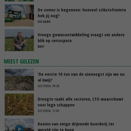
De zomer is begonnen: hoeveel stikstofruimte
heb jij nog?
OCI AGRO
Vroege gewasontwikkeling vraagt om andere
blik op cercospora
BASF
MEEST GELEZEN
‘De eerste 10 ton van de uienoogst zijn we nu
al kwijt’
GISTEREN, 09:28
Droogte raakt alle sectoren, LTO waarschuwt
voor lege schappen
GISTEREN, 11:05
Koeien van enige drijvende boerderij ter
wereld zijn te koop