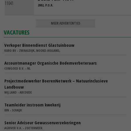
2002, P.O.A.
MEER ADVERTENTIES
VACATURES
Verkoper Binnendienst Glastuinbouw
KARO BV - ZWAAGDIJK, NOORD-HOLLAND,
Accountmanager Organische Bodemverbeteraars
COMGOED B.V. - NL
Projectmedewerker BoerenNetwerk – Natuurinclusieve
Landbouw
WIJ.LAND - ABCOUDE
Teamleider instroom kwekerij
IBN - SCHAIJK
Senior Adviseur Gewassenverzekeringen
AGRIVER U.A. - ZOETERMEER