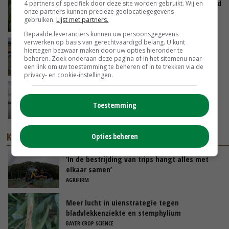
Limburgse mais van Frijns doet het verrassend
4 partners of specifiek door deze site worden gebruikt. Wij en
onze partners kunnen precieze geolocatiegegevens
goed
gebruiken.
Lijst met partners.
VANDAAG, 10:00
Bepaalde leveranciers kunnen uw persoonsgegevens
verwerken op basis van gerechtvaardigd belang. U kunt
Droogte veroorzaakt steeds meer problemen:
hiertegen bezwaar maken door uw opties hieronder te
‘Bassin afgelopen week al leeg’
beheren. Zoek onderaan deze pagina of in het sitemenu naar
een link om uw toestemming te beheren of in te trekken via de
GISTEREN, 14:06
privacy- en cookie-instellingen.
Koeien van enige drijvende boerderij ter
wereld zijn te koop
Toestemming
GISTEREN, 12:00
KENNISPARTNERS
Opties beheren
‘In de bestrijding van trips hangt alles met
elkaar samen’
AGRIFIRM
Meer lucht in uienstrategie tegen
bladvlekkenziekte en stemphylium
BAYER CROP SCIENCE