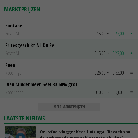
MARKTPRIJZEN
Fontane
PotatoNL
€ 15,00
~
€ 23,00
Fritesgeschikt NL Du Be
PotatoNL
€ 15,00
~
€ 23,00
Peen
Noteringen
€ 26,00
~
€ 33,00
Uien Middenmeer Geel 30-60% grof
Noteringen
€ 0,00
~
€ 0,00
MEER MARKTPRIJZEN
LAATSTE NIEUWS
Oekraïne-vlogger Kees Huizinga: ‘Bezoek van
de ambassade mag zelf groente plukken’