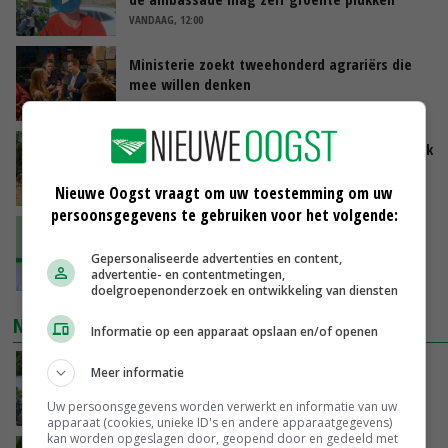
VANDAAG, 12:00
Ministerie zoekt tweehonderd agrariërs die
mee willen denken
VANDAAG, 11:34
Droogte zet Britse melkveehouderij onder druk
VANDAAG, 11:04
Nieuwe Oogst vraagt om uw toestemming om uw
persoonsgegevens te gebruiken voor het volgende:
‘Ga uit van eigen kracht en versterk elkaar’
Gepersonaliseerde advertenties en content,
advertentie- en contentmetingen,
VANDAAG, 11:01
doelgroepenonderzoek en ontwikkeling van diensten
NIEUWSTE VIDEO'S
Informatie op een apparaat opslaan en/of openen
Oekraïne-vlogger Kees Huizinga: ‘Bezoek van
Meer informatie
de ambassade mag zelf groente plukken’
Uw persoonsgegevens worden verwerkt en informatie van uw
VANDAAG, 12:00
apparaat (cookies, unieke ID's en andere apparaatgegevens)
kan worden opgeslagen door, geopend door en gedeeld met