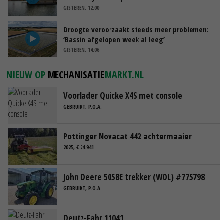
GISTEREN, 12:00
Droogte veroorzaakt steeds meer problemen:
‘Bassin afgelopen week al leeg’
GISTEREN, 14:06
NIEUW OP
MECHANISATIE
MARKT.NL
Voorlader Quicke X4S met console
GEBRUIKT, P.O.A.
Pottinger Novacat 442 achtermaaier
2025, € 24.941
John Deere 5058E trekker (WOL) #775798
GEBRUIKT, P.O.A.
Deutz-Fahr 11041