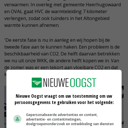
verwarmen. In overleg met gemeente Heerhugowaard
en OVAL gaat HVC de warmteleiding 7 kilometer
verlengen, zodat ook tuinders in het Altongebied
warmte kunnen afnemen.
'De eerste fase is nu in aanleg en wij hopen bij de
tweede fase aan te kunnen haken. Een probleem is de
beschikbaarheid van CO2. De helft daarvan betrekken
we nu uit onze WKK, de andere helft kopen we in. Van
de zomer was er een tekort aan vloeibare CO2 en dat
kunnen we in de toekomst niet hebben.'
Nieuwe Oogst vraagt om uw toestemming om uw
persoonsgegevens te gebruiken voor het volgende:
Gepersonaliseerde advertenties en content,
advertentie- en contentmetingen,
doelgroepenonderzoek en ontwikkeling van diensten