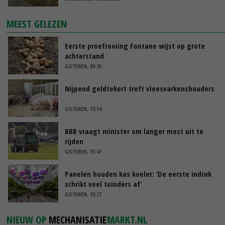
MEEST GELEZEN
Eerste proefrooiing Fontane wijst op grote
achterstand
GISTEREN, 09:35
Nijpend geldtekort treft vleesvarkenshouders
GISTEREN, 13:14
BBB vraagt minister om langer mest uit te
rijden
GISTEREN, 15:47
Panelen houden kas koeler: ‘De eerste indruk
schrikt veel tuinders af’
GISTEREN, 15:27
NIEUW OP
MECHANISATIE
MARKT.NL