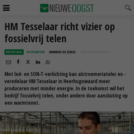
HM Tesselaar richt vizier op
fossielvrij telen
REPORTAGE
POTPLANTEN
HANNEKE DE JONGE
18 OKT 2018 OM 08:46
UUR
Met led- en SON-T-verlichting kan alstroemeriateler en -
veredelaar HM Tesselaar in Heerhugowaard meer
produceren met minder energie. In de toekomst wil het
bedrijf fossielvrij telen, onder andere door aansluiting op
een warmtenet.