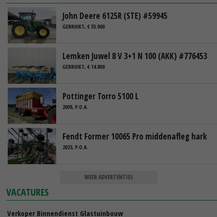
John Deere 6125R (STE) #59945
GEBRUIKT, € 55.000
Lemken Juwel 8 V 3+1 N 100 (AKK) #776453
GEBRUIKT, € 14.800
Pottinger Torro 5100 L
2009, P.O.A.
Fendt Former 10065 Pro middenafleg hark
2023, P.O.A.
MEER ADVERTENTIES
VACATURES
Verkoper Binnendienst Glastuinbouw