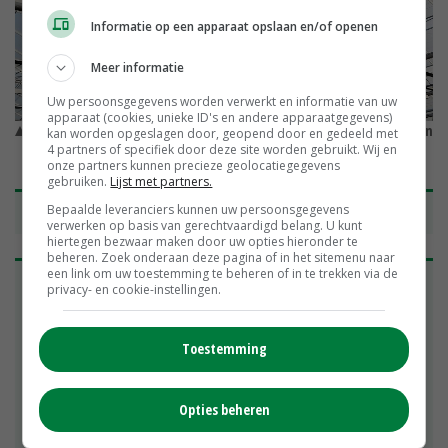
Informatie op een apparaat opslaan en/of openen
Meer informatie
Uw persoonsgegevens worden verwerkt en informatie van uw
apparaat (cookies, unieke ID's en andere apparaatgegevens)
Nieuwe lampen onder het diffuse glas in de nieuwe kas. © John
kan worden opgeslagen door, geopend door en gedeeld met
Oud
4 partners of specifiek door deze site worden gebruikt. Wij en
onze partners kunnen precieze geolocatiegegevens
gebruiken.
Lijst met partners.
Bepaalde leveranciers kunnen uw persoonsgegevens
Dagen voor uitwisselen ervaringen
verwerken op basis van gerechtvaardigd belang. U kunt
hiertegen bezwaar maken door uw opties hieronder te
beheren. Zoek onderaan deze pagina of in het sitemenu naar
een link om uw toestemming te beheren of in te trekken via de
'Het is mooi om samen te werken met een
privacy- en cookie-instellingen.
enthousiaste jonge teler als Melvin Tesselaar', zegt
Mariëlle de Jong van Philips Horticulture LED
Solutions, onderdeel van Signify. 'We zijn met hem
Toestemming
in contact gekomen via onze installatiepartner
Certhon. Onze keyaccountmanager Frank van
Opties beheren
Holsteijn heeft samen met hem een calculatie
gemaakt op basis van de plantspecificaties en de