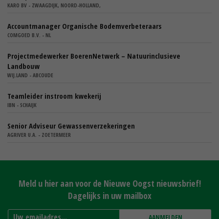
KARO BV - ZWAAGDIJK, NOORD-HOLLAND,
Accountmanager Organische Bodemverbeteraars
COMGOED B.V. - NL
Projectmedewerker BoerenNetwerk – Natuurinclusieve
Landbouw
WIJ.LAND - ABCOUDE
Teamleider instroom kwekerij
IBN - SCHAIJK
Senior Adviseur Gewassenverzekeringen
AGRIVER U.A. - ZOETERMEER
Meld u hier aan voor de Nieuwe Oogst nieuwsbrief!
Dagelijks in uw mailbox
AANMELDEN