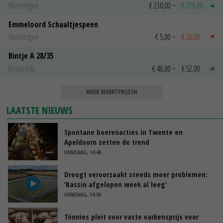
Noteringen
€ 210,00
~
€ 216,00
Emmeloord Schaaltjespeen
Noteringen
€ 5,00
~
€ 20,00
Bintje A 28/35
Bintje Info
€ 48,00
~
€ 52,00
MEER MARKTPRIJZEN
LAATSTE NIEUWS
Spontane boerenacties in Twente en
Apeldoorn zetten de trend
VANDAAG, 14:48
Droogt veroorzaakt steeds meer problemen:
‘Bassin afgelopen week al leeg’
VANDAAG, 14:06
Tönnies pleit voor vaste varkensprijs voor