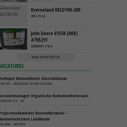
Kverneland KKLD100-200
2011, P.O.A.
John Deere 6155R (AKK)
#705291
GEBRUIKT, P.O.A.
MEER ADVERTENTIES
VACATURES
Verkoper Binnendienst Glastuinbouw
KARO BV - ZWAAGDIJK, NOORD-HOLLAND,
Accountmanager Organische Bodemverbeteraars
COMGOED B.V. - NL
Projectmedewerker BoerenNetwerk –
Natuurinclusieve Landbouw
WIJ.LAND - ABCOUDE