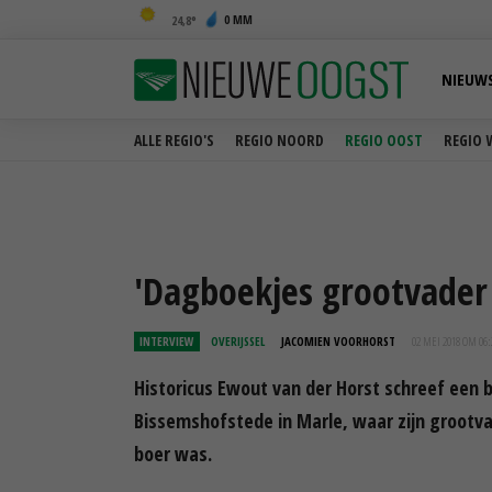
0 MM
24,8
NIEUW
ALLE REGIO'S
REGIO NOORD
REGIO OOST
REGIO 
'Dagboekjes grootvader 
INTERVIEW
OVERIJSSEL
JACOMIEN VOORHORST
02 MEI 2018 OM 06:
Historicus Ewout van der Horst schreef een b
Bissemshofstede in Marle, waar zijn grootv
boer was.