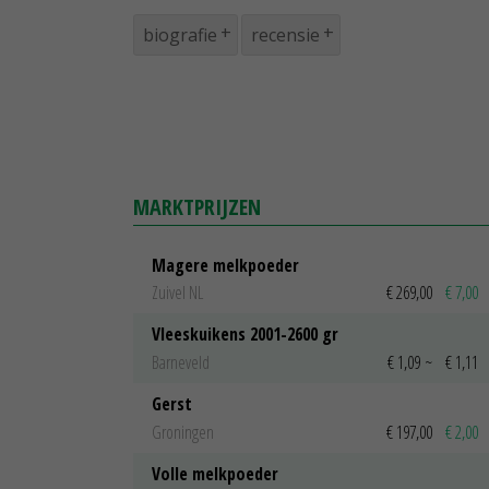
biografie
recensie
MARKTPRIJZEN
Magere melkpoeder
Zuivel NL
€ 269,00
€ 7,00
Vleeskuikens 2001-2600 gr
Barneveld
€ 1,09
~
€ 1,11
Gerst
Groningen
€ 197,00
€ 2,00
Volle melkpoeder