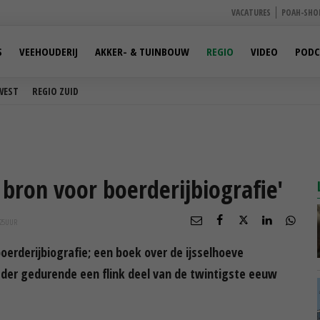
VACATURES
POAH-SHO
S
VEEHOUDERIJ
AKKER- & TUINBOUW
REGIO
VIDEO
PODC
WEST
REGIO ZUID
bron voor boerderijbiografie'
25
UUR
oerderijbiografie; een boek over de ijsselhoeve
ader gedurende een flink deel van de twintigste eeuw