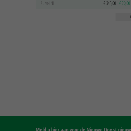
Zuivel NL
€ 345,00
€ 20,00
Meld u hier aan voor de Nieuwe Oogst nieuws