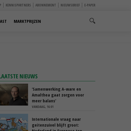
P
KENNISPARTNERS
ABONNEMENT
NIEUWSBRIEF
E-PAPER
AST
MARKTPRIJZEN
LAATSTE NIEUWS
‘Samenwerking A-ware en
Amalthea gaat zorgen voor
meer balans’
VANDAAG, 16:01
Internationale vraag naar
geitenzuivel blijft groot:
Nederland in Europese top