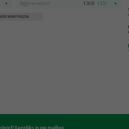
Biggen weekprijzen
€ 26,50
€ 0,50
MEER MARKTPRIJZEN
brief! Dagelijks in uw mailbox