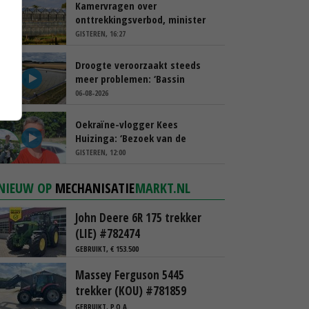
Kamervragen over
onttrekkingsverbod, minister
spreekt van ‘ondernemersrisico’
GISTEREN, 16:27
Droogte veroorzaakt steeds
meer problemen: ‘Bassin
afgelopen week al leeg’
06-08-2026
Oekraïne-vlogger Kees
Huizinga: ‘Bezoek van de
ambassade mag zelf groente
GISTEREN, 12:00
plukken’
NIEUW OP
MECHANISATIE
MARKT.NL
John Deere 6R 175 trekker
(LIE) #782474
GEBRUIKT, € 153.500
Massey Ferguson 5445
trekker (KOU) #781859
GEBRUIKT, P.O.A.