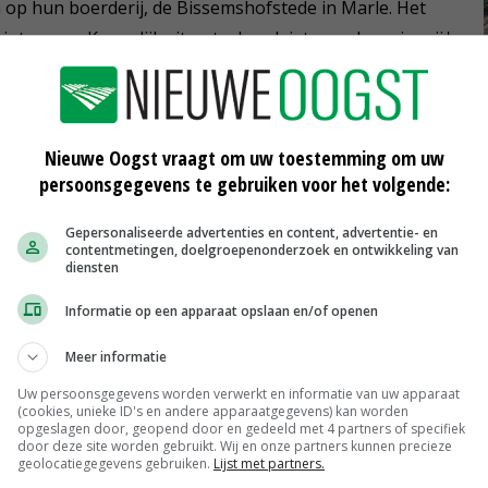
a op hun boerderij, de Bissemshofstede in Marle. Het
nteresse. Kennelijk zit er toch ook iets van boer in mij.'
e. Hij had een gezin met dertien kinderen en schreef
Nieuwe Oogst vraagt om uw toestemming om uw
je. Ze zijn allemaal bewaard. Niemand in onze grote
persoonsgegevens te gebruiken voor het volgende:
Gepersonaliseerde advertenties en content, advertentie- en
contentmetingen, doelgroepenonderzoek en ontwikkeling van
an doen. Ik ontdekte dat de boekjes een schat aan
diensten
or een boek. Sallands Erfgoed zag wel wat in mijn plan
Informatie op een apparaat opslaan en/of openen
Meer informatie
Uw persoonsgegevens worden verwerkt en informatie van uw apparaat
eanalyseerd. Daarnaast heb ik aanvullende research
(cookies, unieke ID's en andere apparaatgegevens) kan worden
opgeslagen door, geopend door en gedeeld met 4 partners of specifiek
 contact gezocht met de huidige bewoners van de
door deze site worden gebruikt. Wij en onze partners kunnen precieze
geolocatiegegevens gebruiken.
Lijst met partners.
et Schijver.'