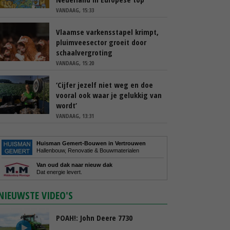
VANDAAG, 15:33
Vlaamse varkensstapel krimpt,
pluimveesector groeit door
schaalvergroting
VANDAAG, 15:20
‘Cijfer jezelf niet weg en doe
vooral ook waar je gelukkig van
wordt’
VANDAAG, 13:31
Huisman Gemert-Bouwen in Vertrouwen
Hallenbouw, Renovatie & Bouwmaterialen
Van oud dak naar nieuw dak
Dat energie levert.
NIEUWSTE VIDEO'S
POAH!: John Deere 7730