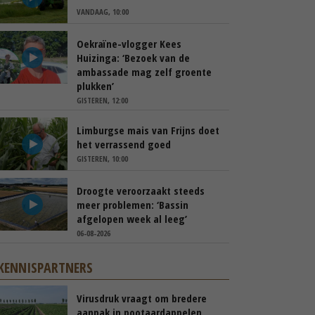
VANDAAG, 10:00
Oekraïne-vlogger Kees
Huizinga: ‘Bezoek van de
ambassade mag zelf groente
plukken’
GISTEREN, 12:00
Limburgse mais van Frijns doet
het verrassend goed
GISTEREN, 10:00
Droogte veroorzaakt steeds
meer problemen: ‘Bassin
afgelopen week al leeg’
06-08-2026
KENNISPARTNERS
Virusdruk vraagt om bredere
aanpak in pootaardappelen