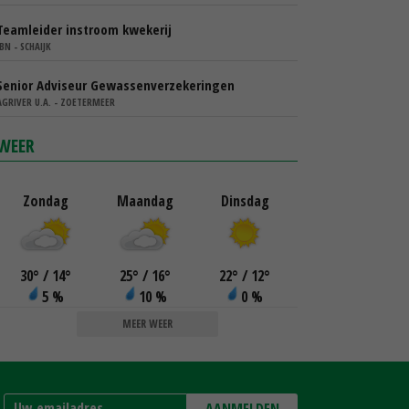
Teamleider instroom kwekerij
IBN - SCHAIJK
Senior Adviseur Gewassenverzekeringen
AGRIVER U.A. - ZOETERMEER
WEER
Zondag
Maandag
Dinsdag
30
°
/ 14
°
25
°
/ 16
°
22
°
/ 12
°
5 %
10 %
0 %
MEER WEER