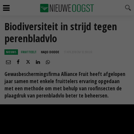
Biodiversiteit in strijd tegen
perenbladvlo
NIEUWS
FRUITTEELT
HAIJO DODDE
17 APR 2018 OM 10:39
UUR
Gewasbeschermingsfirma Alliance Fruit heeft afgelopen
jaar samen met enkele fruittelers ervaring opgedaan
met een methode om met behulp van roofinsecten de
plaagdruk van perenbladvlo beter te beheersen.