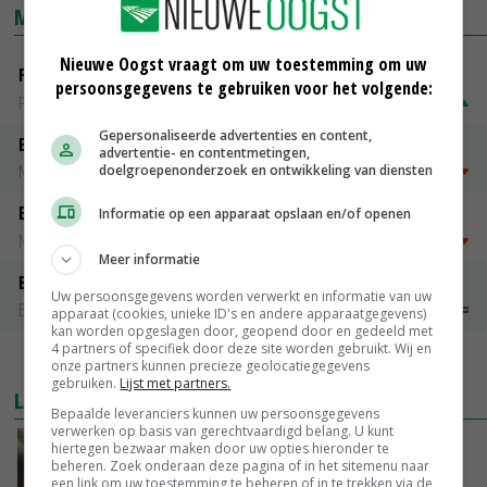
MARKTPRIJZEN
Nieuwe Oogst vraagt om uw toestemming om uw
Fritesgeschikt NL Du Be
persoonsgegevens te gebruiken voor het volgende:
PotatoNL
€ 15,00
~
€ 23,00
Gepersonaliseerde advertenties en content,
Emmeloord Tarwe
advertentie- en contentmetingen,
Noteringen
€ 205,00
~
€ 208,00
doelgroepenonderzoek en ontwikkeling van diensten
Emmeloord Schaaltjespeen
Informatie op een apparaat opslaan en/of openen
Noteringen
€ 5,00
~
€ 20,00
Meer informatie
Bintje A 28/35
Uw persoonsgegevens worden verwerkt en informatie van uw
Bintje Info
€ 48,00
~
€ 52,00
apparaat (cookies, unieke ID's en andere apparaatgegevens)
kan worden opgeslagen door, geopend door en gedeeld met
4 partners of specifiek door deze site worden gebruikt. Wij en
MEER MARKTPRIJZEN
onze partners kunnen precieze geolocatiegegevens
gebruiken.
Lijst met partners.
LAATSTE NIEUWS
Bepaalde leveranciers kunnen uw persoonsgegevens
verwerken op basis van gerechtvaardigd belang. U kunt
‘Samenwerking A-ware en Amalthea gaat
hiertegen bezwaar maken door uw opties hieronder te
beheren. Zoek onderaan deze pagina of in het sitemenu naar
zorgen voor meer balans’
een link om uw toestemming te beheren of in te trekken via de