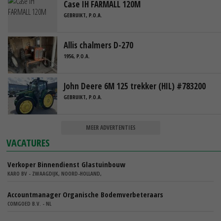
Case IH FARMALL 120M
GEBRUIKT, P.O.A.
Allis chalmers D-270
1956, P.O.A.
John Deere 6M 125 trekker (HIL) #783200
GEBRUIKT, P.O.A.
MEER ADVERTENTIES
VACATURES
Verkoper Binnendienst Glastuinbouw
KARO BV - ZWAAGDIJK, NOORD-HOLLAND,
Accountmanager Organische Bodemverbeteraars
COMGOED B.V. - NL