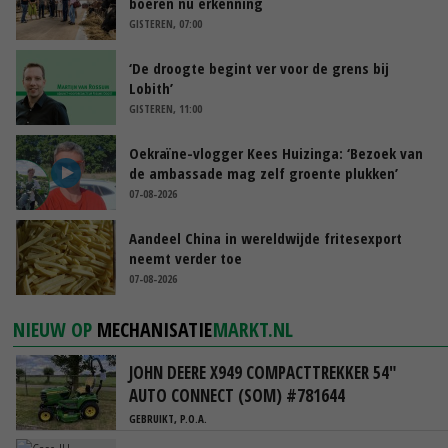
boeren nu erkenning
GISTEREN, 07:00
‘De droogte begint ver voor de grens bij
Lobith’
GISTEREN, 11:00
Oekraïne-vlogger Kees Huizinga: ‘Bezoek van
de ambassade mag zelf groente plukken’
07-08-2026
Aandeel China in wereldwijde fritesexport
neemt verder toe
07-08-2026
NIEUW OP
MECHANISATIE
MARKT.NL
JOHN DEERE X949 COMPACTTREKKER 54"
AUTO CONNECT (SOM) #781644
GEBRUIKT, P.O.A.