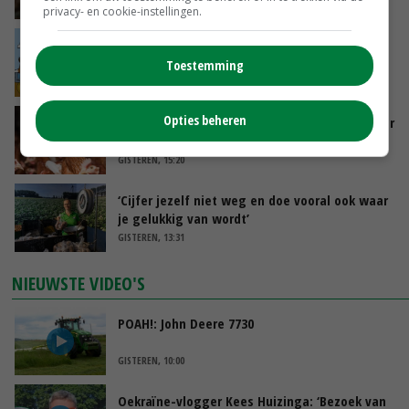
GISTEREN, 16:01
privacy- en cookie-instellingen.
Internationale vraag naar geitenzuivel blijft
groot: Nederland in Europese top
Toestemming
GISTEREN, 15:33
Opties beheren
Vlaamse varkensstapel krimpt, pluimveesector
groeit door schaalvergroting
GISTEREN, 15:20
‘Cijfer jezelf niet weg en doe vooral ook waar
je gelukkig van wordt’
GISTEREN, 13:31
NIEUWSTE VIDEO'S
POAH!: John Deere 7730
GISTEREN, 10:00
Oekraïne-vlogger Kees Huizinga: ‘Bezoek van