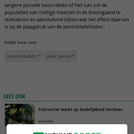
langere periode beoordelen of het lukt om de
populaties van nuttige insecten in de boomgaard te
stimuleren en aansluitend kijken wat het effect daarvan
is op de plaagdruk van de perenbladvlooien.'
Bekijk meer over:
perenbladvlo
peer peren
LEES OOK
Fruitsector wacht op duidelijkheid Vertimec
04-04-2016