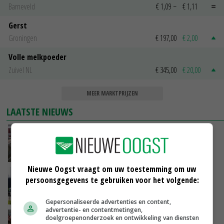
Barneveld
€ 1,09
~
€ 1,11
Gerst
Groningen
€ 197,00
€ 2,00
Volle melkpoeder
Zuivel NL
€ 345,00
€ 20,00
MEER MARKTPRIJZEN
LAATSTE NIEUWS
‘Door hittegolf is aantal terugkomers bij
zeugen verdubbeld’
VANDAAG, 06:19
Nieuwe Oogst vraagt om uw toestemming om uw
Gemiddelde Europese melkprijs daalt licht in
persoonsgegevens te gebruiken voor het volgende:
juni
GISTEREN, 17:04
Gepersonaliseerde advertenties en content,
advertentie- en contentmetingen,
doelgroepenonderzoek en ontwikkeling van diensten
Frans onderzoekcentrum bestrijkt hele