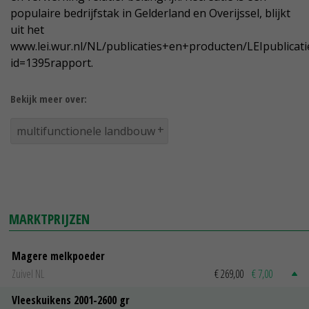
populaire bedrijfstak in Gelderland en Overijssel, blijkt
uit het
www.lei.wur.nl/NL/publicaties+en+producten/LEIpublicati
id=1395rapport.
Bekijk meer over:
multifunctionele landbouw
MARKTPRIJZEN
Magere melkpoeder
Zuivel NL
€ 269,00
€ 7,00
Vleeskuikens 2001-2600 gr