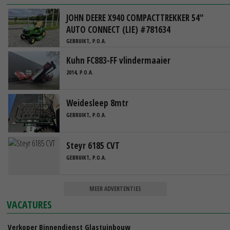
JOHN DEERE X940 COMPACTTREKKER 54"
AUTO CONNECT (LIE) #781634
GEBRUIKT, P.O.A.
Kuhn FC883-FF vlindermaaier
2014, P.O.A.
Weidesleep 8mtr
GEBRUIKT, P.O.A.
Steyr 6185 CVT
GEBRUIKT, P.O.A.
MEER ADVERTENTIES
VACATURES
Verkoper Binnendienst Glastuinbouw