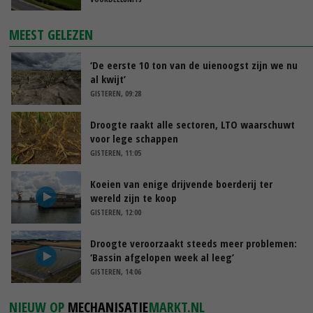
MEEST GELEZEN
‘De eerste 10 ton van de uienoogst zijn we nu
al kwijt’
GISTEREN, 09:28
Droogte raakt alle sectoren, LTO waarschuwt
voor lege schappen
GISTEREN, 11:05
Koeien van enige drijvende boerderij ter
wereld zijn te koop
GISTEREN, 12:00
Droogte veroorzaakt steeds meer problemen:
‘Bassin afgelopen week al leeg’
GISTEREN, 14:06
NIEUW OP
MECHANISATIE
MARKT.NL