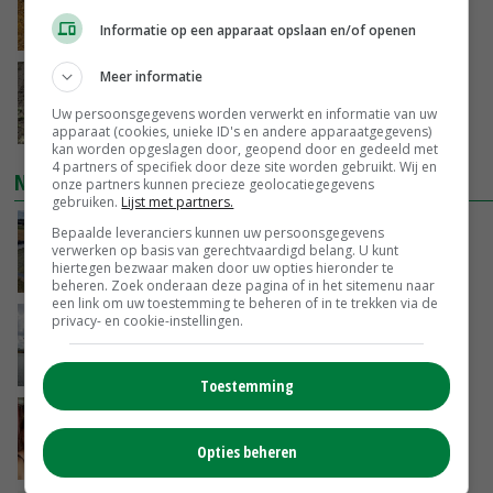
varkensvleesketen
Informatie op een apparaat opslaan en/of openen
GISTEREN, 15:29
Meer informatie
Emmeloord noteert eerste zaaiuien op
maximaal 20 euro
Uw persoonsgegevens worden verwerkt en informatie van uw
GISTEREN, 14:59
apparaat (cookies, unieke ID's en andere apparaatgegevens)
kan worden opgeslagen door, geopend door en gedeeld met
4 partners of specifiek door deze site worden gebruikt. Wij en
NIEUWSTE VIDEO'S
onze partners kunnen precieze geolocatiegegevens
gebruiken.
Lijst met partners.
Droogte veroorzaakt steeds meer problemen:
Bepaalde leveranciers kunnen uw persoonsgegevens
verwerken op basis van gerechtvaardigd belang. U kunt
‘Bassin afgelopen week al leeg’
hiertegen bezwaar maken door uw opties hieronder te
GISTEREN, 14:06
beheren. Zoek onderaan deze pagina of in het sitemenu naar
een link om uw toestemming te beheren of in te trekken via de
privacy- en cookie-instellingen.
Koeien van enige drijvende boerderij ter
wereld zijn te koop
GISTEREN, 12:00
Toestemming
Danique in Canada: ‘Superveel schik gehad
tijdens stage’
Opties beheren
04-08-2026