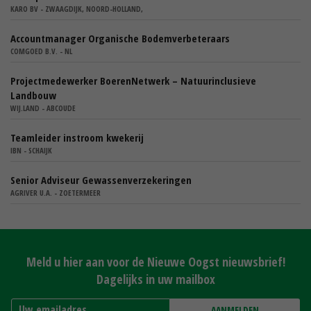
KARO BV - ZWAAGDIJK, NOORD-HOLLAND,
Accountmanager Organische Bodemverbeteraars
COMGOED B.V. - NL
Projectmedewerker BoerenNetwerk – Natuurinclusieve
Landbouw
WIJ.LAND - ABCOUDE
Teamleider instroom kwekerij
IBN - SCHAIJK
Senior Adviseur Gewassenverzekeringen
AGRIVER U.A. - ZOETERMEER
Meld u hier aan voor de Nieuwe Oogst nieuwsbrief!
Dagelijks in uw mailbox
AANMELDEN