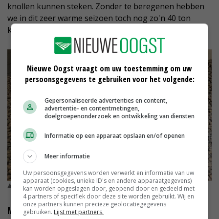
knollen kunnen steken. Zonder te beregenen hebben
we in dit zeer warme seizoen toch nog zo'n 40 ton
kunnen rooien.'
Nieuwe Oogst vraagt om uw toestemming om uw
persoonsgegevens te gebruiken voor het volgende:
Gepersonaliseerde advertenties en content,
advertentie- en contentmetingen,
doelgroepenonderzoek en ontwikkeling van diensten
Informatie op een apparaat opslaan en/of openen
Meer informatie
Uw persoonsgegevens worden verwerkt en informatie van uw
apparaat (cookies, unieke ID's en andere apparaatgegevens)
© UPL
kan worden opgeslagen door, geopend door en gedeeld met
4 partners of specifiek door deze site worden gebruikt. Wij en
onze partners kunnen precieze geolocatiegegevens
Meer netto kilo's
gebruiken.
Lijst met partners.