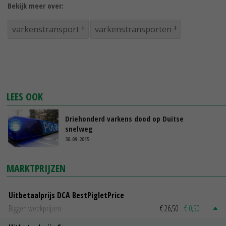
Bekijk meer over:
varkenstransport
varkenstransporten
LEES OOK
Driehonderd varkens dood op Duitse
snelweg
30-09-2015
MARKTPRIJZEN
Uitbetaalprijs DCA BestPigletPrice
Biggen weekprijzen
€ 26,50
€ 0,50