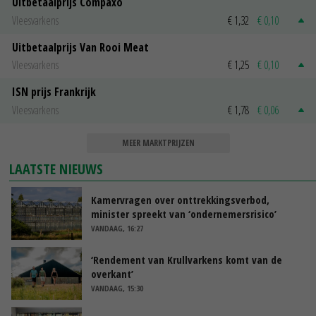
Uitbetaalprijs Compaxo
Vleesvarkens
€ 1,32
€ 0,10
Uitbetaalprijs Van Rooi Meat
Vleesvarkens
€ 1,25
€ 0,10
ISN prijs Frankrijk
Vleesvarkens
€ 1,78
€ 0,06
MEER MARKTPRIJZEN
LAATSTE NIEUWS
Kamervragen over onttrekkingsverbod,
minister spreekt van ‘ondernemersrisico’
VANDAAG, 16:27
‘Rendement van Krullvarkens komt van de
overkant’
VANDAAG, 15:30