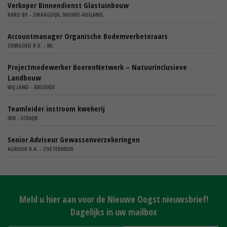
Verkoper Binnendienst Glastuinbouw
KARO BV - ZWAAGDIJK, NOORD-HOLLAND,
Accountmanager Organische Bodemverbeteraars
COMGOED B.V. - NL
Projectmedewerker BoerenNetwerk – Natuurinclusieve
Landbouw
WIJ.LAND - ABCOUDE
Teamleider instroom kwekerij
IBN - SCHAIJK
Senior Adviseur Gewassenverzekeringen
AGRIVER U.A. - ZOETERMEER
Meld u hier aan voor de Nieuwe Oogst nieuwsbrief!
Dagelijks in uw mailbox