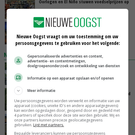
Oorlogen en El Niño stuwen voedselprijzen op
VANDAAG, 15:04
Nettowinst Royal A-ware onder druk ondanks
hogere omzet
Nieuwe Oogst vraagt om uw toestemming om uw
VANDAAG, 14:35
persoonsgegevens te gebruiken voor het volgende:
NIEUWSTE VIDEO'S
Gepersonaliseerde advertenties en content,
advertentie- en contentmetingen,
doelgroepenonderzoek en ontwikkeling van diensten
Oekraïne-vlogger Kees Huizinga: ‘Bezoek van
de ambassade mag zelf groente plukken’
Informatie op een apparaat opslaan en/of openen
VANDAAG, 12:00
Meer informatie
Limburgse mais van Frijns doet het verrassend
goed
Uw persoonsgegevens worden verwerkt en informatie van uw
apparaat (cookies, unieke ID's en andere apparaatgegevens)
VANDAAG, 10:00
kan worden opgeslagen door, geopend door en gedeeld met
4 partners of specifiek door deze site worden gebruikt. Wij en
Droogte veroorzaakt steeds meer problemen:
onze partners kunnen precieze geolocatiegegevens
‘Bassin afgelopen week al leeg’
gebruiken.
Lijst met partners.
GISTEREN, 14:06
Bepaalde leveranciers kunnen uw persoonsgegevens