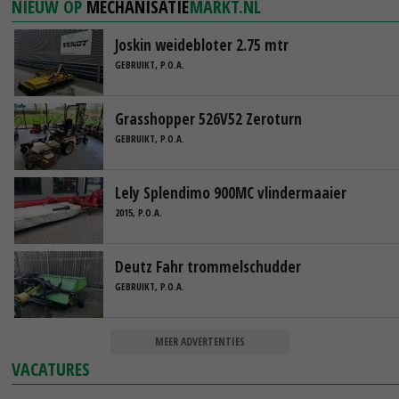
NIEUW OP
MECHANISATIE
MARKT.NL
Joskin weidebloter 2.75 mtr
GEBRUIKT, P.O.A.
Grasshopper 526V52 Zeroturn
GEBRUIKT, P.O.A.
Lely Splendimo 900MC vlindermaaier
2015, P.O.A.
Deutz Fahr trommelschudder
GEBRUIKT, P.O.A.
MEER ADVERTENTIES
VACATURES