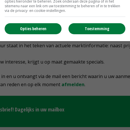
opties hieronder te beheren. Zoek onderaan deze pagina of in het
sitemenu naar een link om uw toestemming te beheren of in te trekken
via de privacy- en cookie-instellingen.
ten:
Opties beheren
Toestemming
 actuele agrarische nieuws
 u het weekoverzicht en weekendberichten
ur staat in het teken van actuele marktinformatie: naast pr
w interesse, krijgt u op maat gemaakte specials.
 in en u ontvangt via de mail een bericht waarin u uw aanm
 van reden en op elk moment
afmelden
.
brief! Dagelijks in uw mailbox