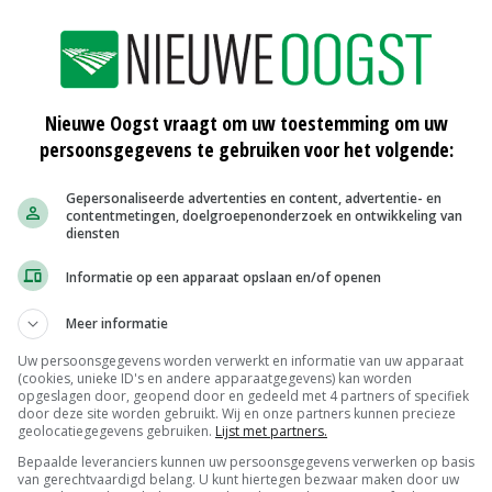
Nieuwe Oogst vraagt om uw toestemming om uw
persoonsgegevens te gebruiken voor het volgende:
Gepersonaliseerde advertenties en content, advertentie- en
contentmetingen, doelgroepenonderzoek en ontwikkeling van
diensten
Informatie op een apparaat opslaan en/of openen
ste nieuws uit de land- en tuinbouw? Dat kan via de gratis 
Meer informatie
st de belangrijkste nieuwsitems een overzicht van het secto
chten.
Uw persoonsgegevens worden verwerkt en informatie van uw apparaat
(cookies, unieke ID's en andere apparaatgegevens) kan worden
opgeslagen door, geopend door en gedeeld met 4 partners of specifiek
door deze site worden gebruikt. Wij en onze partners kunnen precieze
geolocatiegegevens gebruiken.
Lijst met partners.
AANMELDEN
Bepaalde leveranciers kunnen uw persoonsgegevens verwerken op basis
van gerechtvaardigd belang. U kunt hiertegen bezwaar maken door uw