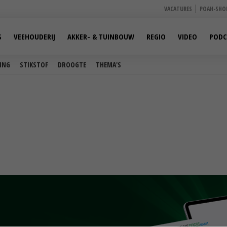
VACATURES
POAH-SHO
S
VEEHOUDERIJ
AKKER- & TUINBOUW
REGIO
VIDEO
PODC
ING
STIKSTOF
DROOGTE
THEMA'S