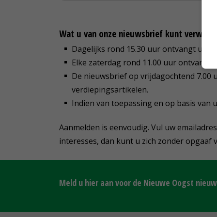
Wat u van onze nieuwsbrief kunt verwach
Dagelijks rond 15.30 uur ontvangt u het
Elke zaterdag rond 11.00 uur ontvangt
De nieuwsbrief op vrijdagochtend 7.00 u
verdiepingsartikelen.
Indien van toepassing en op basis van u
Aanmelden is eenvoudig. Vul uw emailadres
interesses, dan kunt u zich zonder opgaaf
Meld u hier aan voor de Nieuwe Oogst nieuws