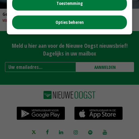
Toestemming
Gerichte voeraanpak als wapen tegen hittestress bij koeien
VEEHOUDERIJ
Opties beheren
Meld u hier aan voor de Nieuwe Oogst nieuwsbrief!
Dagelijks in uw mailbox
AANMELDEN