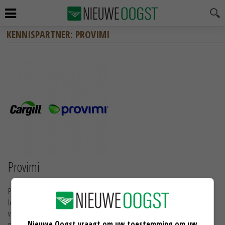
KENNISPARTNER: PROVIMI
Provimi
Provimi is één van de leiders in de internationale diervoederindustrie. Wij
leveren innovatieve, praktische en resultaatgerichte diervoeders en
voerprogramma's aan moderne producenten. Met het ontwikkelen en
Nieuwe Oogst vraagt om uw toestemming om uw
produceren van premixen, concentraten en specialiteiten, zoals