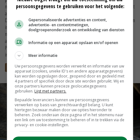
persoonsgegevens te gebruiken voor het volgende:
melkvervangers, biggenvoeders en speciale additieven komt Provimi tegemoet
aan specifieke wensen en behoeftes van het dier en de klant.
De sleutel tot succes is het inspelen op nieuwe en toekomstige ontwikkelingen
Gepersonaliseerde advertenties en content,
advertentie- en contentmetingen,
in de markt. Onderzoek vormt de basis van onze strategie om het wereldwijd
doelgroepenonderzoek en ontwikkeling van diensten
marktleiderschap in diervoeding te behouden en uit te breiden. Onze
activiteiten resulteren in verbetering van kwaliteit, veiligheid en dierwelzijn.
Informatie op een apparaat opslaan en/of openen
Provimi levert technische kennis en investeert veel tijd, energie en mankracht
in het verbeteren van uw resultaten.
Meer informatie
Uw persoonsgegevens worden verwerkt en informatie van uw
Website
apparaat (cookies, unieke ID's en andere apparaatgegevens)
kan worden opgeslagen door, geopend door en gedeeld met
4 partners of specifiek door deze site worden gebruikt. Wij en
onze partners kunnen precieze geolocatiegegevens
gebruiken.
Lijst met partners.
Bepaalde leveranciers kunnen uw persoonsgegevens
verwerken op basis van gerechtvaardigd belang. U kunt
hiertegen bezwaar maken door uw opties hieronder te
beheren. Zoek onderaan deze pagina of in het sitemenu naar
een link om uw toestemming te beheren of in te trekken via de
privacy- en cookie-instellingen.