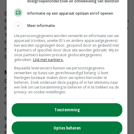
doelgroepenonderzoek en ontwikkeling van diensten
Daarnaast bevat de melk in de lebmaag van een kalf
Informatie op een apparaat opslaan en/of openen
twee uur na het drinken uit een milkbarspeen 3 mg/gm
Meer informatie
lactose, terwijl dit bij het drinken uit een gewone speen
12 mg/gm is. Lactose zijn suikers die het kalf nodig
Uw persoonsgegevens worden verwerkt en informatie van uw
apparaat (cookies, unieke ID's en andere apparaatgegevens)
heeft, maar waar bacteriën ook goed op groeien. Dus
kan worden opgeslagen door, geopend door en gedeeld met
hoe sneller deze door het kalf zijn opgenomen hoe
4 partners of specifiek door deze site worden gebruikt. Wij en
onze partners kunnen precieze geolocatiegegevens
beter.
gebruiken.
Lijst met partners.
Bepaalde leveranciers kunnen uw persoonsgegevens
Natuurlijk gedrag
verwerken op basis van gerechtvaardigd belang. U kunt
hiertegen bezwaar maken door uw opties hieronder te
De hele gedachte achter de Milkbarspenen is het
beheren. Zoek onderaan deze pagina of in het sitemenu naar
een link om uw toestemming te beheren of in te trekken via de
nabootsen van de natuur. Als een kalf drinkt bij de koe
privacy- en cookie-instellingen.
moet het kalf ook om de speen van de koe vacuüm
creëren om daar melk uit te krijgen.
Toestemming
Wanneer een kalf dat drinkt, dan weer stopt, dan weer
gaat drinken en dan weer stopt, is dat een teken dat
Opties beheren
het kalf te snel en te veel melk in één keer binnenkrijgt.