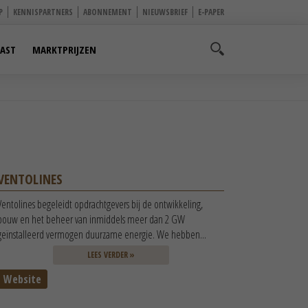
P
KENNISPARTNERS
ABONNEMENT
NIEUWSBRIEF
E-PAPER
AST
MARKTPRIJZEN
VENTOLINES
Ventolines begeleidt opdrachtgevers bij de ontwikkeling,
bouw en het beheer van inmiddels meer dan 2 GW
geïnstalleerd vermogen duurzame energie. We hebben...
LEES VERDER »
Website