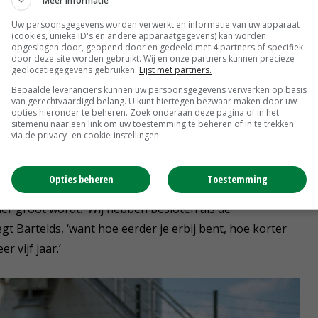
Meer informatie
aarom moet worden beantwoord, is of de investering zich
Uw persoonsgegevens worden verwerkt en informatie van uw apparaat
ing tot windmolens en zonnepanelen, worden batterijen
(cookies, unieke ID's en andere apparaatgegevens) kan worden
opgeslagen door, geopend door en gedeeld met 4 partners of specifiek
banken zijn nog terughoudend met de financiering van
door deze site worden gebruikt. Wij en onze partners kunnen precieze
geolocatiegegevens gebruiken.
Lijst met partners.
Bepaalde leveranciers kunnen uw persoonsgegevens verwerken op basis
van gerechtvaardigd belang. U kunt hiertegen bezwaar maken door uw
xtreem hoog en dan kan het zeker uit. Dan verdien je
opties hieronder te beheren. Zoek onderaan deze pagina of in het
sitemenu naar een link om uw toestemming te beheren of in te trekken
r wij kijken naar een periode van vijftien jaar.
via de privacy- en cookie-instellingen.
kkelt, is de terugverdientijd twee tot tien jaar.’
gewekt, zal de kloof tussen vraag en aanbod groter
Opties beheren
Toestemming
n aantrekkelijk. Daar staat tegenover dat als er steeds
er groot wordt. ‘Wij hebben besloten als de
t Bartelds, ‘want hoe eerder je erbij bent, hoe korter
 vijf jaar.’