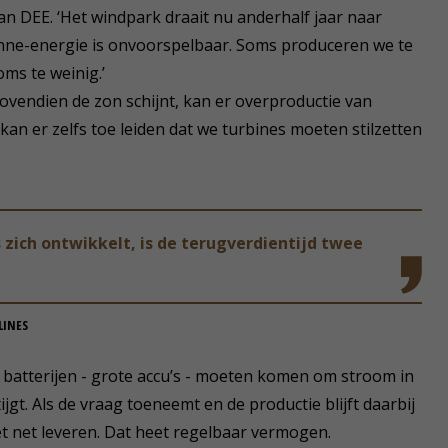
an DEE. ‘Het windpark draait nu anderhalf jaar naar
 zonne-energie is onvoorspelbaar. Soms produceren we te
oms te weinig.’
bovendien de zon schijnt, kan er overproductie van
t kan er zelfs toe leiden dat we turbines moeten stilzetten
 zich ontwikkelt, is de terugverdientijd twee
LINES
 batterijen - grote accu’s - moeten komen om stroom in
ijgt. Als de vraag toeneemt en de productie blijft daarbij
t net leveren. Dat heet regelbaar vermogen.