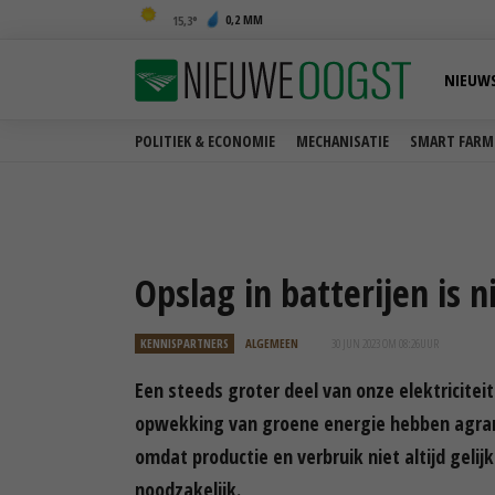
0,2 MM
15,3
NIEUW
POLITIEK & ECONOMIE
MECHANISATIE
SMART FARM
Opslag in batterijen is 
KENNISPARTNERS
ALGEMEEN
30 JUN 2023 OM 08:26
UUR
Een steeds groter deel van onze elektricit
opwekking van groene energie hebben agrari
omdat productie en verbruik niet altijd gelij
noodzakelijk.