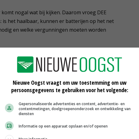
r komt nogal wat bij kijken. Daarom vroeg DEE
is het haalbaar, kunnen er batterijen op het net
er nodig en welke vergunningen moeten worden
nten als DEE in het proces van ontwikkeling, aanschaf en
lag. ‘We ondersteunen onze klanten bij gesprekken met
n haalbaarheidsstudie en werken de plannen uit.
Alle nieuwe wind- en zonneparken krijgen tegenwoordig
Nieuwe Oogst vraagt om uw toestemming om uw
persoonsgegevens te gebruiken voor het volgende:
estaande parken zijn ermee bezig.’ Bartelds: ‘Het kwam
olens moesten afschakelen, omdat de productie te groot
Gepersonaliseerde advertenties en content, advertentie- en
troomprijs negatief worden en leg je er op toe.’
contentmetingen, doelgroepenonderzoek en ontwikkeling van
diensten
Informatie op een apparaat opslaan en/of openen
t Savenije. Maar dat gaat gepaard met grote