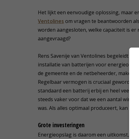
Het lijkt een eenvoudige oplossing, maar e
Ventolines
om vragen te beantwoorden als: 
worden aangesloten, welke capaciteit is 
aangevraagd?
Rens Savenije van Ventolines begeleidt kla
installatie van batterijen voor energieops
de gemeente en de netbeheerder, maken ee
Regelbaar vermogen is cruciaal geworden. 
standaard een batterij erbij en heel veel b
steeds vaker voor dat we een aantal windm
was. Als alles optimaal produceert, kan de s
Grote investeringen
Energieopslag is daarom een uitkomst, stel