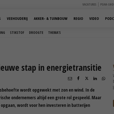
VACATURES
POAH-SHO
S
VEEHOUDERIJ
AKKER- & TUINBOUW
REGIO
VIDEO
PODC
ING
STIKSTOF
DROOGTE
THEMA'S
nieuwe stap in energietransitie
eitsbehoefte wordt opgewekt met zon en wind. In de
sche ondernemers altijd een grote rol gespeeld. Maar
k opgaan, wordt voor hen investeren in batterijen