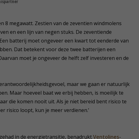
nispartner
 en 8 megawatt. Zestien van de zeventien windmolens
ven en een lijn van negen stuks. De zeventiende
 ‘Een batterij moet ongeveer een kwart tot eenderde van
ben. Dat betekent voor deze twee batterijen een
Daarvan moet je ongeveer de helft zelf investeren en de
 verantwoordelijkheidsgevoel, maar we gaan er natuurlijk
ben. Maar hoeveel baat we erbij hebben, is moeilijk te
r die komen nooit uit. Als je niet bereid bent risico te
er risico loopt, kun je meer verdienen.’
 gehad in de energietransitie, benadrukt
Ventolines
-