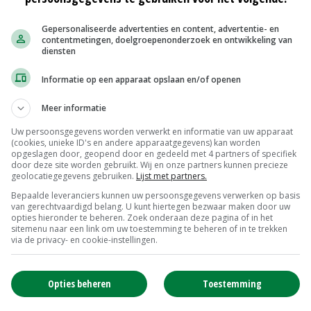
om de voermengwagens vakkundig en snel van onderhoud te voorz
Gepersonaliseerde advertenties en content, advertentie- en
Website
contentmetingen, doelgroepenonderzoek en ontwikkeling van
diensten
Informatie op een apparaat opslaan en/of openen
Meer informatie
Uw persoonsgegevens worden verwerkt en informatie van uw apparaat
(cookies, unieke ID's en andere apparaatgegevens) kan worden
opgeslagen door, geopend door en gedeeld met 4 partners of specifiek
door deze site worden gebruikt. Wij en onze partners kunnen precieze
geolocatiegegevens gebruiken.
Lijst met partners.
Bepaalde leveranciers kunnen uw persoonsgegevens verwerken op basis
van gerechtvaardigd belang. U kunt hiertegen bezwaar maken door uw
opties hieronder te beheren. Zoek onderaan deze pagina of in het
sitemenu naar een link om uw toestemming te beheren of in te trekken
via de privacy- en cookie-instellingen.
Opties beheren
Toestemming