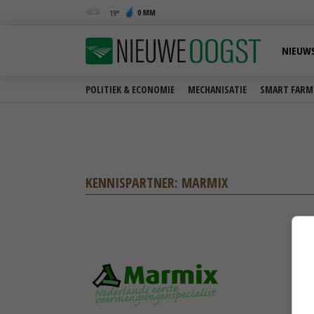
0 MM
19
NIEUW
POLITIEK & ECONOMIE
MECHANISATIE
SMART FARM
KENNISPARTNER: MARMIX