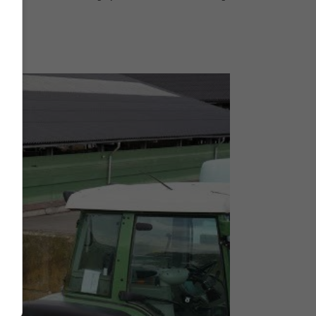
ien.'